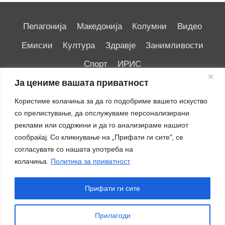
Пелагонија
Македонија
Колумни
Видео
Емисии
Култура
Здравје
Занимливости
Спорт
ИРИС
Ја цениме вашата приватност
Користиме колачиња за да го подобриме вашето искуство
со прелистување, да опслужуваме персонализирани
реклами или содржини и да го анализираме нашиот
Импресум
|
Маркетинг
сообраќај. Со кликнување на „Прифати ги сите“, се
согласувате со нашата употреба на
колачиња.
Политика за приватност
Прифати ги сите
Прилагоди