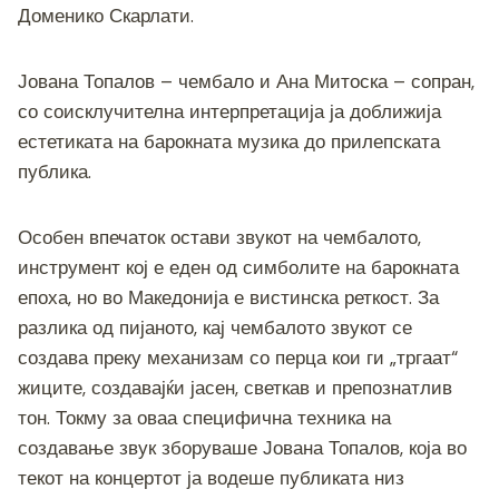
Доменико Скарлати.
Јована Топалов – чембало и Ана Митоска – сопран,
со соисклучителна интерпретација ја доближија
естетиката на барокната музика до прилепската
публика.
Особен впечаток остави звукот на чембалото,
инструмент кој е еден од симболите на барокната
епоха, но во Македонија е вистинска реткост. За
разлика од пијаното, кај чембалото звукот се
создава преку механизам со перца кои ги „тргаат“
жиците, создавајќи јасен, светкав и препознатлив
тон. Токму за оваа специфична техника на
создавање звук зборуваше Јована Топалов, која во
текот на концертот ја водеше публиката низ