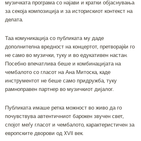
музичката програма со најави и кратки објаснувања
за секоја композиција и за историскиот контекст на
делата.
Таа комуникација со публиката му даде
дополнителна вредност на концертот, претворајќи го
не само во музички, туку и во едукативен настан.
Посебно впечатлива беше и комбинацијата на
чембалото со гласот на Ана Митоска, каде
инструментот не беше само придружба, туку
рамноправен партнер во музичкиот дијалог.
Публиката имаше ретка можност во живо да го
почувствува автентичниот барокен звучен свет,
спојот меѓу гласот и чембалото, карактеристичен за
европските дворови од XVII век.