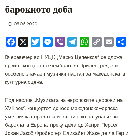
барокното доба
08.05.2026
F
X
T
M
Vi
T
W
C
E
S
a
wi
e
b
el
h
o
m
h
Вчеравечер во НУЦК „Марко Цепенков“ се одржа
c
tt
ss
er
e
at
p
ai
ar
првиот концерт со чембало во Прилеп, редок и
e
er
e
gr
s
y
l
e
особено значаен музички настан за македонската
b
n
a
A
Li
културна сцена.
o
g
m
p
n
o
er
p
k
Под наслов „Музиката на европските дворови на
k
XVII век“, концертот донесе македонско–српска
уметничка соработка и вистинско патување низ
барокната Европа, преку дела од Хенри Персел,
Јохан Јакоб Фробергер, Елизабет Жаке де ла Гер и