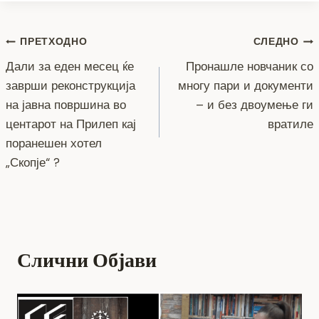
c
tt
ss
er
e
at
p
ai
ar
e
er
e
gr
s
y
l
e
Навигација
b
n
a
A
Li
ПРЕТХОДНО
СЛЕДНО
o
g
m
p
n
Дали за еден месец ќе
Пронашле новчаник со
на
заврши реконструкција
многу пари и документи
o
er
p
k
напис
на јавна површина во
– и без двоумење ги
k
центарот на Прилеп кај
вратиле
поранешен хотел
„Скопје“ ?
Слични Објави