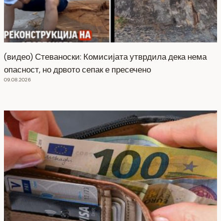
(видео) Стеваноски: Комисијата утврдила дека нема
опасност, но дрвото сепак е пресечено
09.08.2026