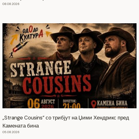
08.08.2026
„Strange Cousins“ со трибјут на Џими Хендрикс пред
Камената бина
05.08.2026