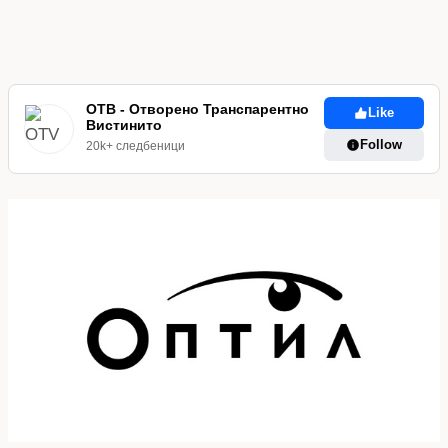
ОТВ - Отворено Транспарентно
Like
Вистинито
Follow
20k+ следбеници