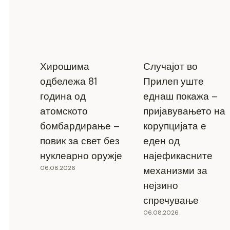
Хирошима
Случајот во
одбележа 81
Прилеп уште
година од
еднаш покажа –
атомското
пријавувањето на
бомбардирање –
корупцијата е
повик за свет без
еден од
нуклеарно оружје
најефикасните
06.08.2026
механизми за
нејзино
спречување
06.08.2026