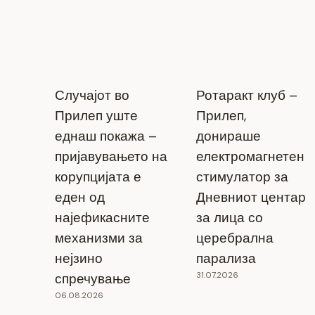
Случајот во
Ротаракт клуб –
Прилеп уште
Прилеп,
еднаш покажа –
донираше
пријавувањето на
електромагнетен
корупцијата е
стимулатор за
Од тутунска кутија до навигациски
еден од
Дневниот центар
инструмент – ретка приказна од
најефикасните
за лица со
музејот за Тутун во Прилеп
механизми за
церебрална
04.05.2026
нејзино
парализа
31.07.2026
спречување
06.08.2026