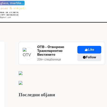
ОТВ - Отворено
Like
Транспарентно
Вистинито
Follow
20k+ следбеници
Последни објави