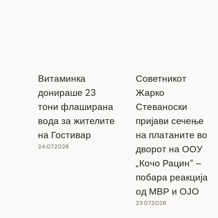
Витаминка
Советникот
донираше 23
Жарко
тони флаширана
Стеваноски
вода за жителите
пријави сечење
на Гостивар
на платаните во
24.07.2026
дворот на ООУ
„Кочо Рацин“ –
побара реакција
од МВР и ОЈО
23.07.2026