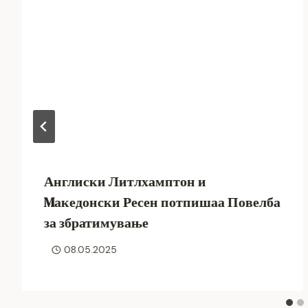
Англиски Литлхамптон и
Mакедонски Ресен потпишаа Повелба
за збратимување
08.05.2025