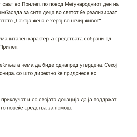
от саат во Прилеп, по повод Меѓународниот ден на
ar
амбасада за сите деца во светот ќе реализираат
e
ото „Секоја жена е херој во нечиј живот“.
уманитарен карактер, а средствата собрани од
 Прилеп.
еќињата нема да биде однапред утврдена. Секој
донира, со што директно ќе придонесе во
 приклучат и со својата донација да ја поддржат
што повеќе средства за помош.
S
h