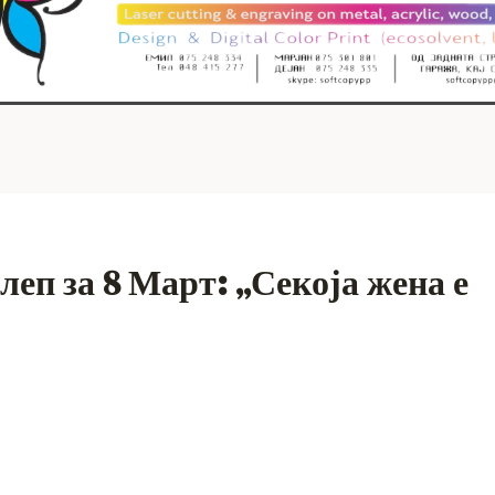
еп за 8 Март: „Секоја жена е
S
h