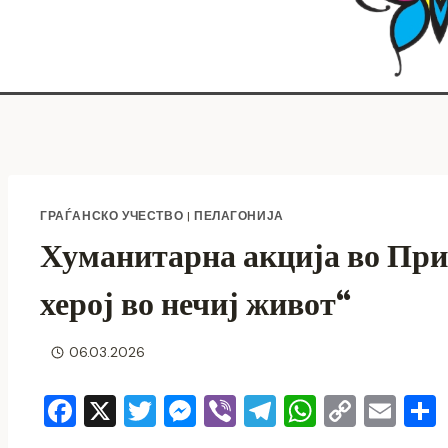
ГРАЃАНСКО УЧЕСТВО
|
ПЕЛАГОНИЈА
Хуманитарна акција во Прил
херој во нечиј живот“
06.03.2026
F
X
T
M
Vi
T
W
C
E
a
wi
e
b
el
h
o
m