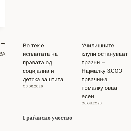
Во тек е
Училишните
исплатата на
клупи остануваат
АВА
правата од
празни –
социјална и
Најмалку 3.000
детска заштита
првачиња
06.08.2026
помалку оваа
есен
06.08.2026
Граѓанско учество