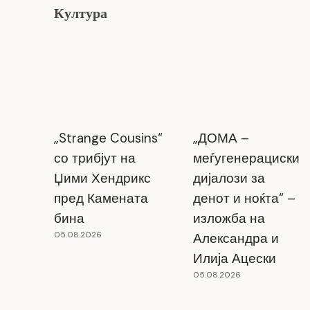
Култура
„Strange Cousins“
„ДОМА –
со трибјут на
меѓугенерациски
Џими Хендрикс
дијалози за
пред Камената
денот и ноќта“ –
бина
изложба на
05.08.2026
Александра и
Илија Ацески
05.08.2026