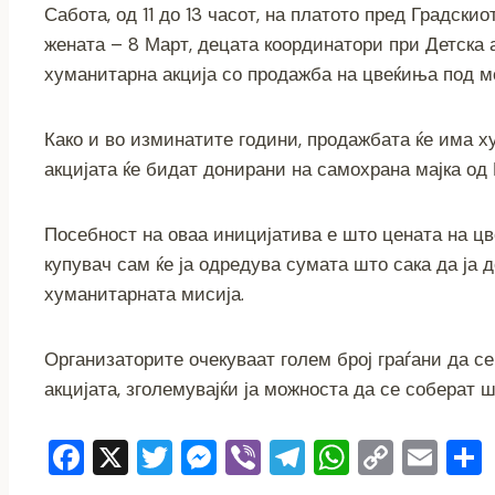
Сабота, од 11 до 13 часот, на платото пред Градски
c
tt
ss
er
e
at
p
ai
жената – 8 Март, децата координатори при Детска 
e
er
e
gr
s
y
l
хуманитарна акција со продажба на цвеќиња под мот
b
n
a
A
Li
o
g
m
p
n
Како и во изминатите години, продажбата ќе има х
o
er
p
k
акцијата ќе бидат донирани на самохрана мајка од
k
Посебност на оваа иницијатива е што цената на цв
купувач сам ќе ја одредува сумата што сака да ја 
хуманитарната мисија.
Организаторите очекуваат голем број граѓани да се
акцијата, зголемувајќи ја можноста да се соберат 
F
X
T
M
Vi
T
W
C
E
a
wi
e
b
el
h
o
m