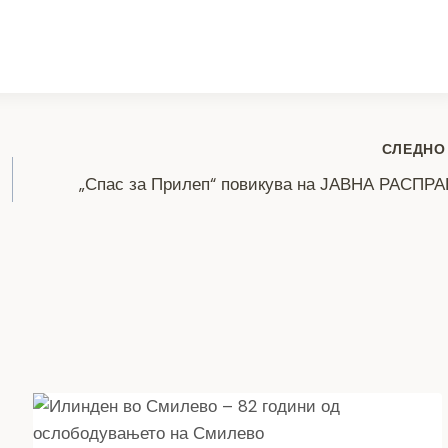
ar
e
СЛЕДНО
„Спас за Прилеп“ повикува на ЈАВНА РАСПР