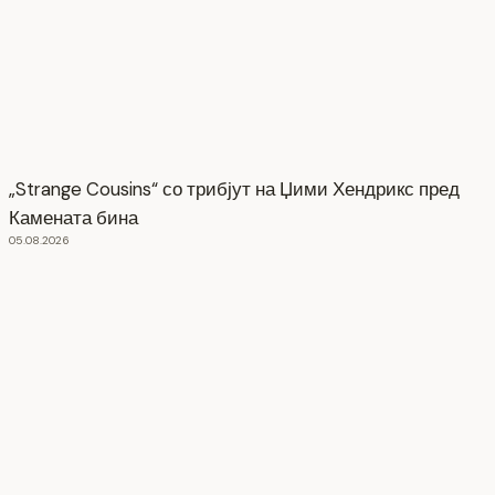
„Strange Cousins“ со трибјут на Џими Хендрикс пред
Камената бина
05.08.2026