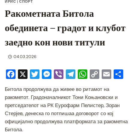
ИРИС
|
СПОРТ
Ракометната Битола
обединета – градот и клубот
заедно кон нови титули
04.03.2026
F
X
T
M
Vi
T
W
C
E
S
a
wi
e
b
el
h
o
m
h
Битола продолжува да живее во ритамот на
c
tt
ss
er
e
at
p
ai
ar
ракометот. Градоначалникот Тони Коњановски и
e
er
e
gr
s
y
l
e
претседателот на РК Еурофарм Пелистер, Зоран
b
n
a
A
Li
Стерјев, денеска го потпишаа договорот со кој
o
g
m
p
n
официјално продолжува платформата за ракометна
o
er
p
k
Битола.