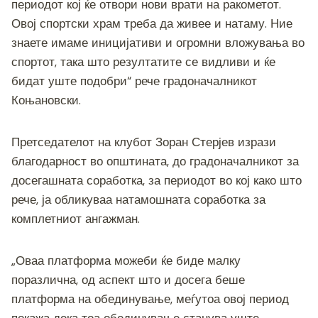
периодот кој ќе отвори нови врати на ракометот.
Овој спортски храм треба да живее и натаму. Ние
знаете имаме иницијативи и огромни вложувања во
спортот, така што резултатите се видливи и ќе
бидат уште подобри“ рече градоначалникот
Коњановски.
Претседателот на клубот Зоран Стерјев изрази
благодарност во општината, до градоначалникот за
досегашната соработка, за периодот во кој како што
рече, ја обликуваа натамошната соработка за
комплетниот ангажман.
„Оваа платформа можеби ќе биде малку
поразлична, од аспект што и досега беше
платформа на обединување, меѓутоа овој период