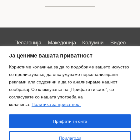
Пелагонија
Македонија
Колумни
Видео
Емисии
Култура
Здравје
Занимливости
Ја цениме вашата приватност
Спорт
ИРИС
Користиме колачиња за да го подобриме вашето искуство
со прелистување, да опслужуваме персонализирани
реклами или содржини и да го анализираме нашиот
сообраќај. Со кликнување на „Прифати ги сите“, се
Импресум
|
Маркетинг
согласувате со нашата употреба на
колачиња.
Политика за приватност
Прифати ги сите
Прилагоди