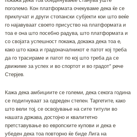
покажа дека тоа обединување станува уште
поголемо. Кон платформата очекуваме дека ќе се
приклучат и други стопански субјекти кои што веќе
го најавуваат своето присуство на платформата и
тоа е она што посебно радува, што платформата и
со својата успешност покажа, докажа дека тоа е,
како што кажа и градоначалникот е патот кој треба
да го трасираме и патот по кој што треба да се
движиме за успех и во спортот и во градот“ рече
Стерјев.
Кажа дека амбициите се големи, дека секога година
се подигнуваат за одреден степен. Таргетите, како
што вели тој, се освојување на сите титули во
нашата држава, достојно и квалитетно
претставување во европските купови и дека е
убеден дека тоа повторно ќе биде Лига на