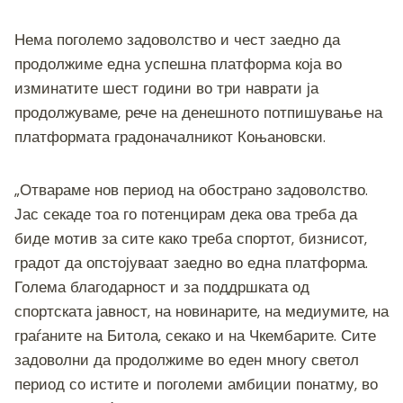
k
Нема поголемо задоволство и чест заедно да
продолжиме една успешна платформа која во
изминатите шест години во три наврати ја
продолжуваме, рече на денешното потпишување на
платформата градоначалникот Коњановски.
„Отвараме нов период на обострано задоволство.
Јас секаде тоа го потенцирам дека ова треба да
биде мотив за сите како треба спортот, бизнисот,
градот да опстојуваат заедно во една платформа.
Голема благодарност и за поддршката од
спортската јавност, на новинарите, на медиумите, на
граѓаните на Битола, секако и на Чкембарите. Сите
задоволни да продолжиме во еден многу светол
период со истите и поголеми амбиции понатму, во