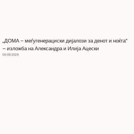
„ДОМА – меѓугенерациски дијалози за денот и ноќта“
– изложба на Александра и Илија Ацески
05.08.2026