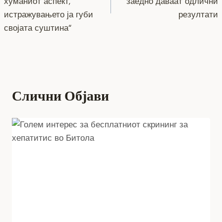
напис
хуманиот аспект,
заедно даваат одлични
истражувањето ја губи
резултати
својата суштина“
Слични Објави