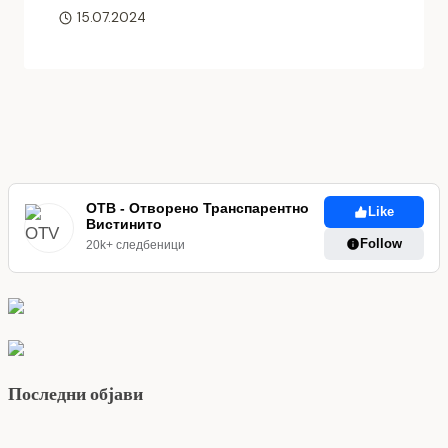
15.07.2024
ОТВ - Отворено Транспарентно
Like
Вистинито
Follow
20k+ следбеници
Последни објави