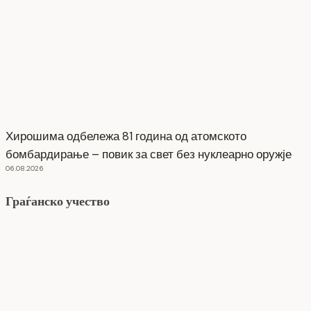
Хирошима одбележа 81 година од атомското
бомбардирање – повик за свет без нуклеарно оружје
06.08.2026
Граѓанско учество