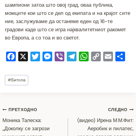
шампиони затоа што овој град, оваа публика,
момците кои што се дел од екипата и на крајот сите
ние, заслужуваме да останеме еден од 16-те
градови каде што се игра најквалитетниот ракомет
во Европа, а со тоа и во светот.
F
X
T
M
Vi
T
W
C
E
S
a
wi
e
b
el
h
o
m
h
c
tt
ss
er
e
at
p
ai
ar
Post
#
Битола
e
er
e
gr
s
y
l
e
Tags:
b
n
a
A
Li
o
g
m
p
n
Навигација
ПРЕТХОДНО
СЛЕДНО
o
er
p
k
Моника Талеска:
(видео) Ирена М.М.Фит:
k
на
„Доколку се загрози
Аеробик и пилатес,