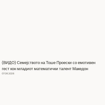
(ВИДО) Семејството на Тоше Проески со емотивен
гест кон младиот математички талент Македон
07.08.2026