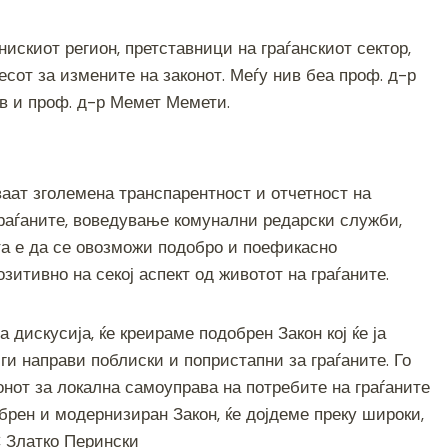
искиот регион, претставници на граѓанскиот сектор,
есот за измените на законот. Меѓу нив беа проф. д-р
ев и проф. д-р Мемет Мемети.
аат зголемена транспарентност и отчетност на
граѓаните, воведување комунални редарски служби,
лта е да се овозможи подобро и поефикасно
зитивно на секој аспект од животот на граѓаните.
 дискусија, ќе креираме подобрен Закон кој ќе ја
ги направи поблиски и попристапни за граѓаните. Го
нот за локална самоуправа на потребите на граѓаните
брен и модернизиран Закон, ќе дојдеме преку широки,
С Златко Перински