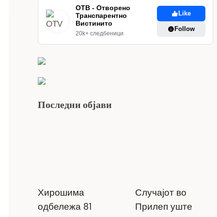
ОТВ - Отворено
Like
Транспарентно
Вистинито
Follow
20k+ следбеници
Последни објави
Хирошима
Случајот во
одбележа 81
Прилеп уште