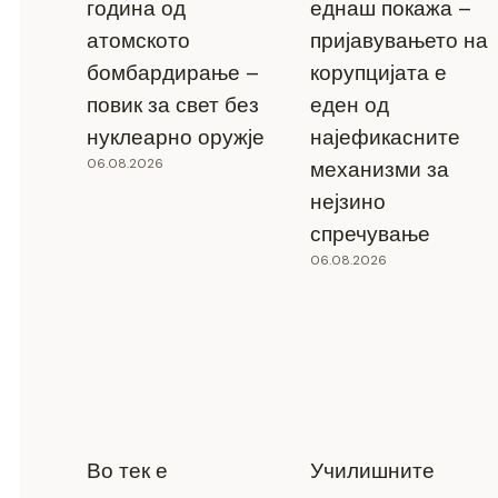
година од
еднаш покажа –
атомското
пријавувањето на
бомбардирање –
корупцијата е
повик за свет без
еден од
нуклеарно оружје
најефикасните
06.08.2026
механизми за
нејзино
спречување
06.08.2026
Во тек е
Училишните