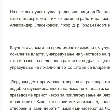
o
er
p
k
k
На настанот учествуваа градоначалници од Пелагон
како и експертскиот тим кој активно работи на проц
Александар Спасеновски, проф. д-р Гордан Георги
Клучните аспекти на предложените измени вклучув
локалните власти, унапредување на учеството на 
како и развој на недоволно развиени подрачја. Це
управување на локално ниво, со што ќе се влијае по
„Верувам дека, преку оваа отворена и транспарентна
подобри функционалноста на локалните власти, ќе 
презедовме првиот чекор за прилагодување на Зако
и општините. Како што најавивме, до изменет, подо
отворени и јавни дебати.“, изјави министерот за Л