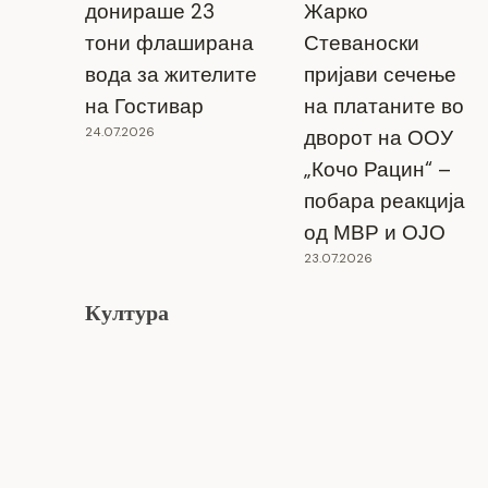
донираше 23
Жарко
тони флаширана
Стеваноски
вода за жителите
пријави сечење
на Гостивар
на платаните во
24.07.2026
дворот на ООУ
„Кочо Рацин“ –
побара реакција
од МВР и ОЈО
23.07.2026
Култура