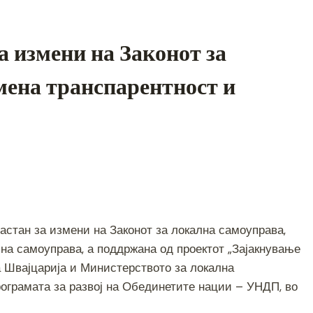
а измени на Законот за
мена транспарентност и
S
h
настан за измени на Законот за локална самоуправа,
ar
на самоуправа, а поддржана од проектот „Зајакнување
e
 Швајцарија и Министерството за локална
ограмата за развој на Обединетите нации – УНДП, во