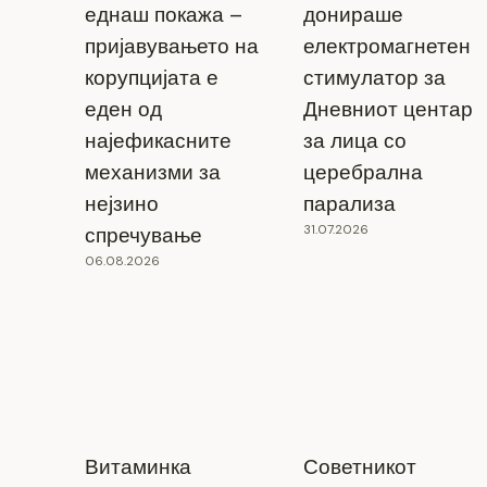
еднаш покажа –
донираше
пријавувањето на
електромагнетен
корупцијата е
стимулатор за
еден од
Дневниот центар
најефикасните
за лица со
механизми за
церебрална
нејзино
парализа
31.07.2026
спречување
06.08.2026
Витаминка
Советникот