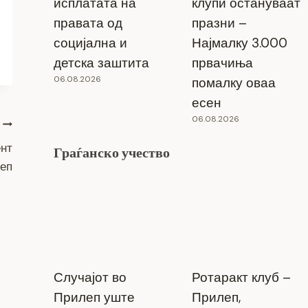
исплатата на
клупи остануваат
правата од
празни –
социјална и
Најмалку 3.000
детска заштита
првачиња
06.08.2026
помалку оваа
есен
06.08.2026
нт
Граѓанско учество
еп
Случајот во
Ротаракт клуб –
Прилеп уште
Прилеп,