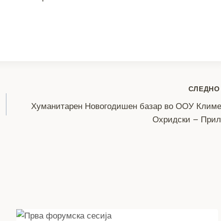
S
h
ar
e
СЛЕДНО
Хуманитарен Новогодишен базар во ООУ Климе
Охридски – Прил