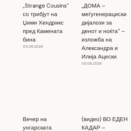
„Strange Cousins“
„ДОМА –
со трибјут на
меѓугенерациски
Џими Хендрикс
дијалози за
пред Камената
денот и ноќта“ –
бина
изложба на
05.08.2026
Александра и
Илија Ацески
05.08.2026
Вечер на
(видео) ВО ЕДЕН
унгарската
КАДАР –