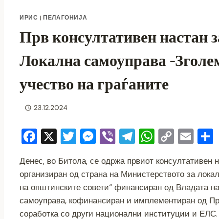
ИРИС
|
ПЕЛАГОНИЈА
Прв консултативен настан з
Локална самоуправа -Зголе
учество на граѓаните
23.12.2024
F
X
T
M
Vi
T
W
C
E
a
wi
e
b
el
h
o
m
Денес, во Битола, се одржа првиот консултативен 
c
tt
ss
er
e
at
p
ai
организиран од страна на Министерството за локал
e
er
e
gr
s
y
l
на општинските совети“ финансиран од Владата на
b
n
a
A
Li
самоуправа, кофинансиран и имплементиран од Пр
o
g
m
p
n
соработка со други национални институции и ЕЛС.