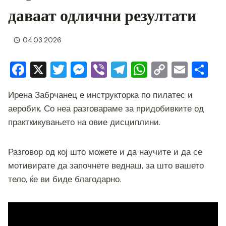
даваат одлични резултати
04.03.2026
F
X
T
M
Vi
T
W
C
E
S
a
wi
e
b
el
h
o
m
h
Ирена Забрчанец е инструкторка по пилатес и
c
tt
ss
er
e
at
p
ai
ar
аеробик. Со неа разговараме за придобивките од
e
er
e
gr
s
y
l
e
практкикувањето на овие дисциплини.
b
n
a
A
Li
o
g
m
p
n
Разговор од кој што можете и да научите и да се
o
er
p
k
мотивирате да започнете веднаш, за што вашето
k
тело, ќе ви биде благодарно.