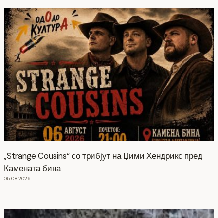
„Strange Cousins“ со трибјут на Џими Хендрикс пред
Камената бина
05.08.2026