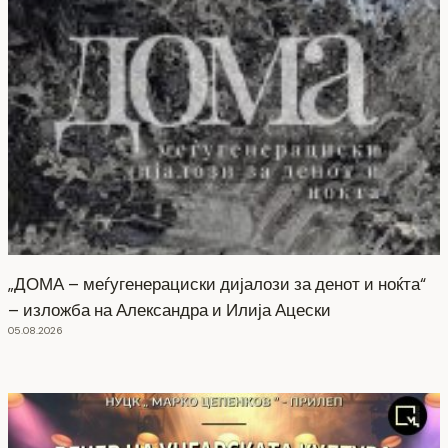
„ДОМА – меѓугенерациски дијалози за денот и ноќта“
– изложба на Александра и Илија Ацески
05.08.2026