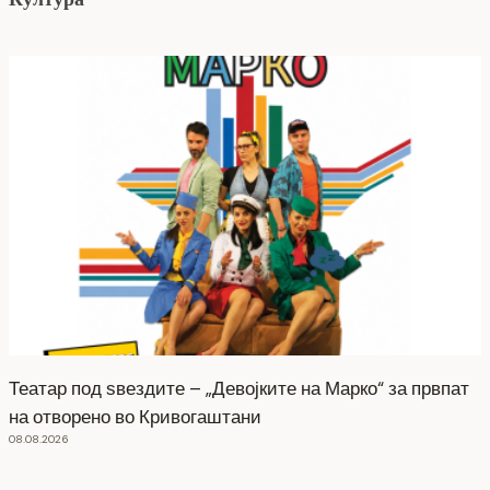
Театар под ѕвездите – „Девојките на Марко“ за првпат
на отворено во Кривогаштани
08.08.2026