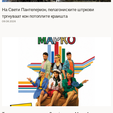
На Свети Пантелејмон, пелагониските штркови
тргнуваат кон потоплите краишта
09.08.2026