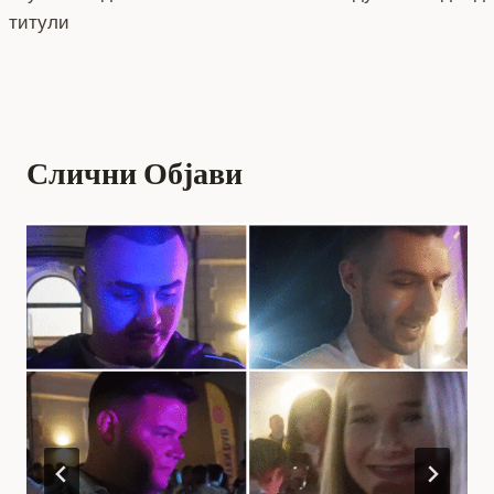
k
титули
Слични Објави