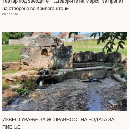
Театар под ѕвездите – „Девојките на Марко“ за првпат
на отворено во Кривогаштани
08.08.2026
ИЗВЕСТУВАЊЕ ЗА ИСПРАВНОСТ НА ВОДАТА ЗА
ПИЕЊЕ