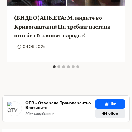
(ВИДЕО)АНКЕТА: Млаидите во
Кривогаштани: Ни требаат настани
што ќе гo живнат народот!
04.09.2025
ОТВ - Отворено Транспарентно
Like
Вистинито
Follow
20k+ следбеници