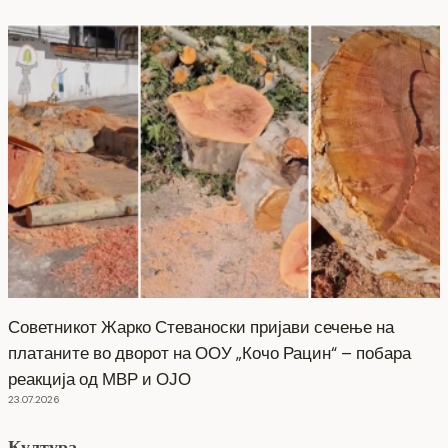
Советникот Жарко Стеваноски пријави сечење на
платаните во дворот на ООУ „Кочо Рацин“ – побара
реакција од МВР и ОЈО
23.07.2026
Култура