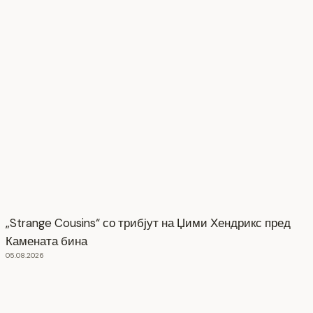
„Strange Cousins“ со трибјут на Џими Хендрикс пред
Камената бина
05.08.2026