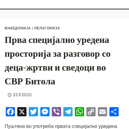
МАКЕДОНИЈА
|
ПЕЛАГОНИЈА
Прва специјално уредена
просторија за разговор со
деца-жртви и сведоци во
СВР Битола
23.11.2025
F
X
T
M
Vi
T
W
C
E
S
a
wi
e
b
el
h
o
m
h
Пуштена во употреба првата специјално уредена