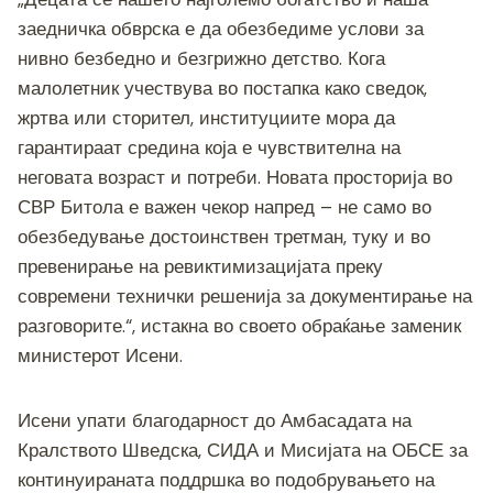
заедничка обврска е да обезбедиме услови за
нивно безбедно и безгрижно детство. Кога
малолетник учествува во постапка како сведок,
жртва или сторител, институциите мора да
гарантираат средина која е чувствителна на
неговата возраст и потреби. Новата просторија во
СВР Битола е важен чекор напред – не само во
обезбедување достоинствен третман, туку и во
превенирање на ревиктимизацијата преку
современи технички решенија за документирање на
разговорите.“, истакна во своето обраќање заменик
министерот Исени.
Исени упати благодарност до Амбасадата на
Кралството Шведска, СИДА и Мисијата на ОБСЕ за
континуираната поддршка во подобрувањето на