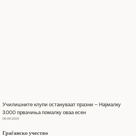
Училишните клупи остануваат празни – Најмалку
3.000 првачиња помалку оваа есен
06.08.2026
Граѓанско учество