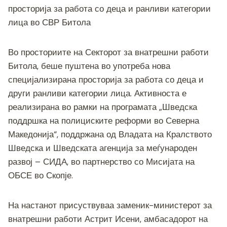
c
tt
ss
er
e
at
p
ai
ar
просторија за работа со деца и ранливи категории
e
er
e
gr
s
y
l
e
лица во СВР Битола
b
n
a
A
Li
o
g
m
p
n
Во просториите на Секторот за внатрешни работи
o
er
p
k
Битола, беше пуштена во употреба нова
k
специјализирана просторија за работа со деца и
други ранливи категории лица. Активноста е
реализирана во рамки на програмата „Шведска
поддршка на полициските реформи во Северна
Македонија“, поддржана од Владата на Кралството
Шведска и Шведската агенција за меѓународен
развој – СИДА, во партнерство со Мисијата на
ОБСЕ во Скопје.
На настанот присуствуваа заменик-министерот за
внатрешни работи Астрит Исени, амбасадорот на