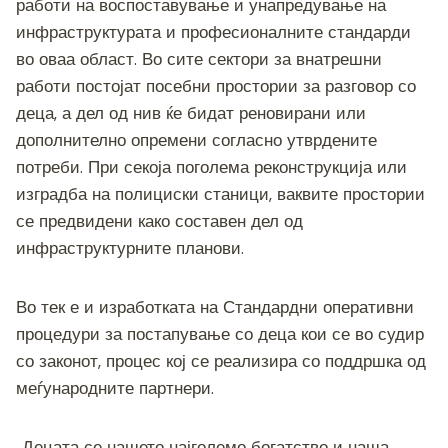
работи на воспоставување и унапредување на
инфраструктурата и професионалните стандарди
во оваа област. Во сите сектори за внатрешни
работи постојат посебни простории за разговор со
деца, а дел од нив ќе бидат реновирани или
дополнително опремени согласно утврдените
потреби. При секоја поголема реконструкција или
изградба на полициски станици, ваквите простории
се предвидени како составен дел од
инфраструктурните планови.
Во тек е и изработката на Стандардни оперативни
процедури за постапување со деца кои се во судир
со законот, процес кој се реализира со поддршка од
меѓународните партнери.
„Децата се нашето најголемо богатство и наша