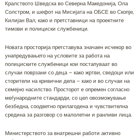
Кралството Шведска во Северна Македонија, Ола
Солстром, и шефот на Мисијата на ОБСЕ во Скопје,
Килијан Вал, како и претставници на проектните
тимови и полициски службеници.
Новата просторија претставува значаен исчекор во
унапредувањето на условите за работа на
полициските службеници кои постапуваат во
случаи поврзани со деца – како жртви, сведоци или
сторители на кривични дела – како и во случаи на
семејно насилство. Просторот е опремен согласно
меѓународните стандарди, со цел овозможување
безбедна, соодветно прилагодена и чувствителна
средина за разговор со малолетни и ранливи лица.
Министерството за внатрешни работи активно