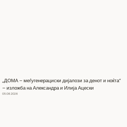
„ДОМА – меѓугенерациски дијалози за денот и ноќта“
– изложба на Александра и Илија Ацески
05.08.2026