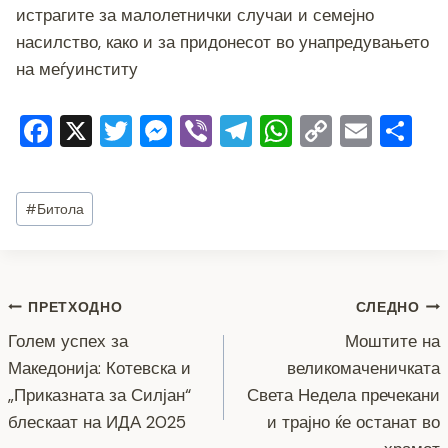
истрагите за малолетнички случаи и семејно
насилство, како и за придонесот во унапредувањето
на меѓуинститу
F
X
T
M
Vi
T
W
C
E
S
a
wi
e
b
el
h
o
m
h
c
tt
ss
er
e
at
p
ai
ar
Post
#
Битола
e
er
e
gr
s
y
l
e
Tags:
b
n
a
A
Li
o
g
m
p
n
Навигација
ПРЕТХОДНО
СЛЕДНО
o
er
p
k
Голем успех за
Моштите на
k
на
Македонија: Котевска и
великомаченичката
напис
„Приказната за Силјан“
Света Недела пречекани
блескаат на ИДА 2025
и трајно ќе останат во