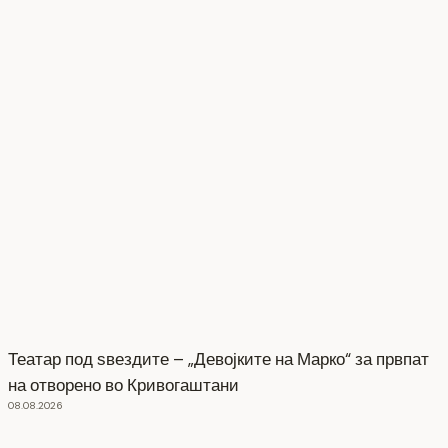
Театар под ѕвездите – „Девојките на Марко“ за првпат
на отворено во Кривогаштани
08.08.2026