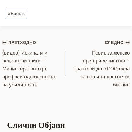
a
wi
e
b
el
h
o
m
h
c
tt
ss
er
e
at
p
ai
ar
Post
#
Битола
e
er
e
gr
s
y
l
e
Tags:
b
n
a
A
Li
o
g
m
p
n
Навигација
ПРЕТХОДНО
СЛЕДНО
o
er
p
k
(видео) Искинати и
Повик за женско
k
на
нецелосни книги –
претприемништво –
напис
Министерството ја
грантови до 5.000 евра
префрли одговорноста
за нов или постоечки
на училиштата
бизнис
Слични Објави