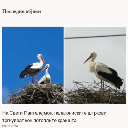
Последни објави
На Свети Пантелејмон, пелагониските штркови
тргнуваат кон потоплите краишта
09.08.2026