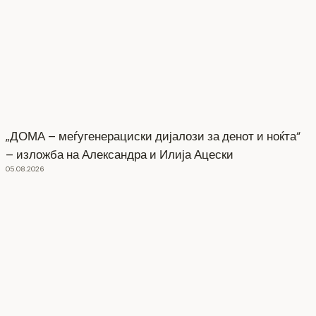
„ДОМА – меѓугенерациски дијалози за денот и ноќта“
– изложба на Александра и Илија Ацески
05.08.2026