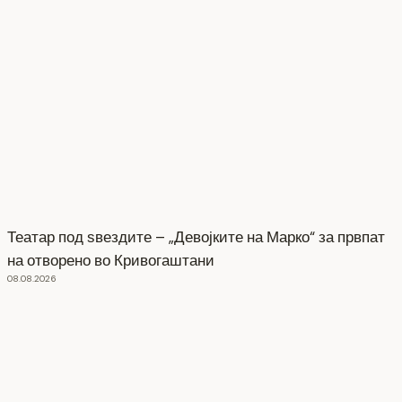
Театар под ѕвездите – „Девојките на Марко“ за првпат
на отворено во Кривогаштани
08.08.2026