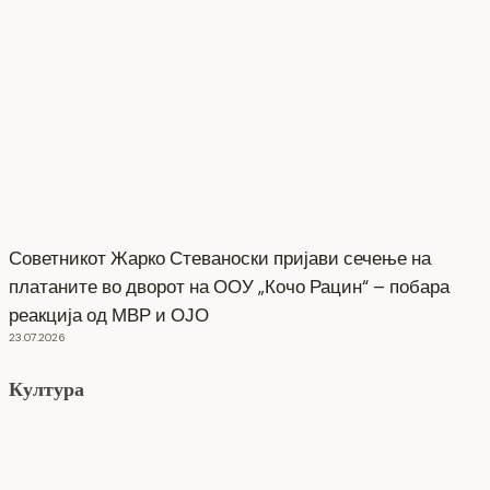
Советникот Жарко Стеваноски пријави сечење на
платаните во дворот на ООУ „Кочо Рацин“ – побара
реакција од МВР и ОЈО
23.07.2026
Култура