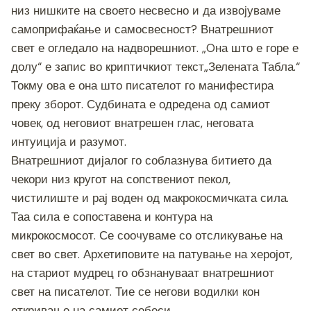
низ нишките на своето несвесно и да извојуваме
самоприфаќање и самосвесност? Внатрешниот
свет е огледало на надворешниот. „Oна што е горе е
долу“ е запис во криптичкиот текст„Зелената Табла.“
Токму ова е она што писателот го манифестира
преку зборот. Судбината е одредена од самиот
човек, од неговиот внатрешен глас, неговата
интуиција и разумот.
Внатрешниот дијалог го соблазнува битието да
чекори низ кругот на сопствениот пекол,
чистилиште и рај воден од макрокосмичката сила.
Таа сила е сопоставена и контура на
микрокосмосот. Се соочуваме со отсликување на
свет во свет. Архетиповите на патување на херојот,
на стариот мудрец го обзнануваат внатрешниот
свет на писателот. Тие се негови водилки кон
откривање на самиот себеси.