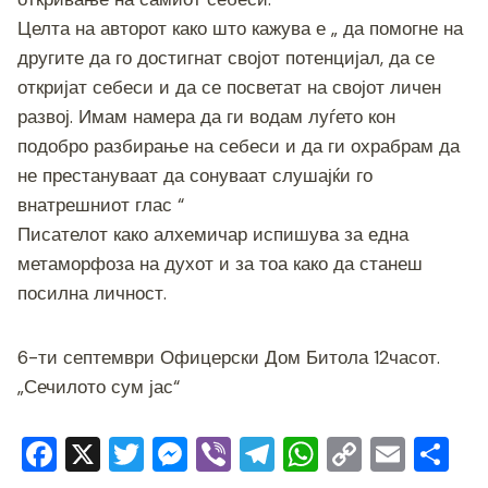
Целта на авторот како што кажува е „ да помогне на
другите да го достигнат својот потенцијал, да се
откријат себеси и да се посветат на својот личен
развој. Имам намера да ги водам луѓето кон
подобро разбирање на себеси и да ги охрабрам да
не престануваат да сонуваат слушајќи го
внатрешниот глас “
Писателот како алхемичар испишува за една
метаморфоза на духот и за тоа како да станеш
посилна личност.
6-ти септември Офицерски Дом Битола 12часот.
„Сечилото сум јас“
F
X
T
M
Vi
T
W
C
E
S