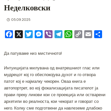
Неделковски
05.09.2025
F
X
T
M
Vi
T
W
C
E
S
a
wi
e
b
el
h
o
m
h
c
tt
ss
er
e
at
p
ai
ar
Да патуваме низ мистичното!
e
er
e
gr
s
y
l
e
b
n
a
A
Li
Интуицијата милувана од внатрешниот глас или
o
g
m
p
n
мудрецот кој го обеспокојува духот и го отвора
o
er
p
k
патот кој е најмалку чекорен. Оваа книга е
k
автопортрет, во кој фокализацијата писателот ја
прави преку ликови кои се проекција или остварени
архетипи во реалноста, кои чекорат и говорат со
него. Колку сме подготвени да навлеземе длабоко