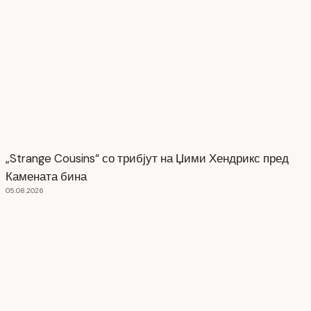
„Strange Cousins“ со трибјут на Џими Хендрикс пред
Камената бина
05.08.2026