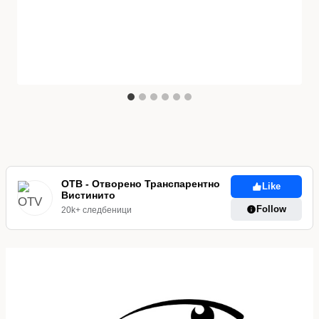
ОТВ - Отворено Транспарентно
Like
Вистинито
Follow
20k+ следбеници