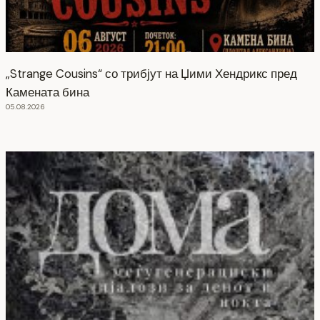
„Strange Cousins“ со трибјут на Џими Хендрикс пред
Камената бина
05.08.2026