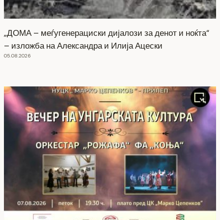
„ДОМА – меѓугенерациски дијалози за денот и ноќта“
– изложба на Александра и Илија Ацески
05.08.2026