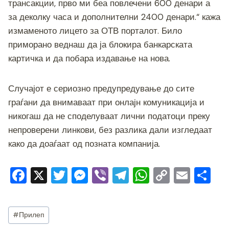
трансакции, прво ми беа повлечени 600 денари а
за деколку часа и дополнителни 2400 денари.“ кажа
измаменото лицето за ОТВ порталот. Било
приморано веднаш да ја блокира банкарската
картичка и да побара издавање на нова.
Случајот е сериозно предупредување до сите
граѓани да внимаваат при онлајн комуникација и
никогаш да не споделуваат лични податоци преку
непроверени линкови, без разлика дали изгледаат
како да доаѓаат од позната компанија.
F
X
T
M
Vi
T
W
C
E
S
a
wi
e
b
el
h
o
m
h
c
tt
ss
er
e
at
p
ai
ar
Post
#
Прилеп
e
er
e
gr
s
y
l
e
Tags: