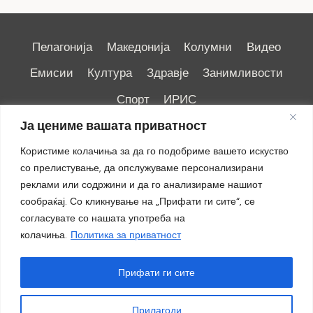
Пелагонија
Македонија
Колумни
Видео
Емисии
Култура
Здравје
Занимливости
Спорт
ИРИС
Ја цениме вашата приватност
Користиме колачиња за да го подобриме вашето искуство
со прелистување, да опслужуваме персонализирани
реклами или содржини и да го анализираме нашиот
Импресум
|
Маркетинг
сообраќај. Со кликнување на „Прифати ги сите“, се
согласувате со нашата употреба на
колачиња.
Политика за приватност
Прифати ги сите
Прилагоди