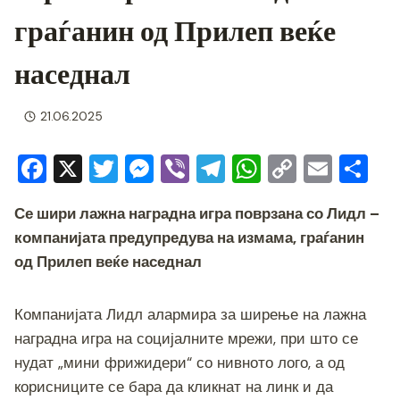
граѓанин од Прилеп веќе
наседнал
21.06.2025
F
X
T
M
Vi
T
W
C
E
S
a
wi
e
b
el
h
o
m
h
Се шири лажна наградна игра поврзана со Лидл –
c
tt
ss
er
e
at
p
ai
ar
компанијата предупредува на измама, граѓанин
e
er
e
gr
s
y
l
e
од Прилеп веќе наседнал
b
n
a
A
Li
o
g
m
p
n
Компанијата Лидл алармира за ширење на лажна
o
er
p
k
наградна игра на социјалните мрежи, при што се
k
нудат „мини фрижидери“ со нивното лого, а од
корисниците се бара да кликнат на линк и да