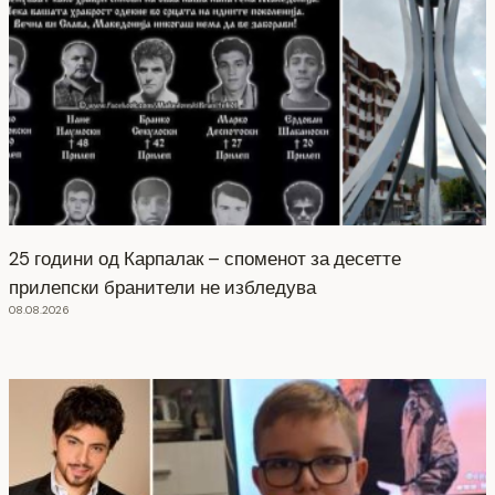
25 години од Карпалак – споменот за десетте
прилепски бранители не избледува
08.08.2026