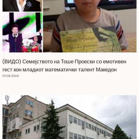
(ВИДО) Семејството на Тоше Проески со емотивен
гест кон младиот математички талент Македон
07.08.2026