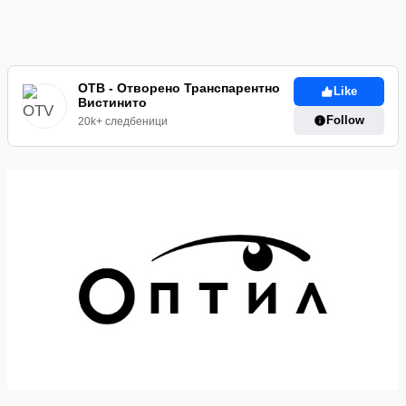
ОТВ - Отворено Транспарентно
Like
Вистинито
Follow
20k+ следбеници