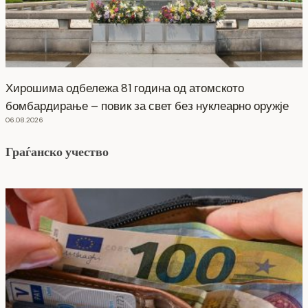
Хирошима одбележа 81 година од атомското
бомбардирање – повик за свет без нуклеарно оружје
06.08.2026
Граѓанско учество