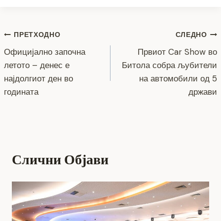
b
n
a
A
Li
o
g
m
p
n
Навигација
ПРЕТХОДНО
СЛЕДНО
o
er
p
k
Официјално започна
Првиот Car Show во
k
на
летото – денес е
Битола собра љубители
напис
најдолгиот ден во
на автомобили од 5
годината
држави
Слични Објави