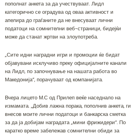
пополнат анкета за да учествуваат. Лидл
категорично се оградува од оваа активност и
апелира до граѓаните да не внесуваат лични
податоци на сомнителни веб-страници, бидејќи
може да станат жртви на злоупотреба.
„Сите идни наградни игри и промоции ќе бидат
објавувани исклучиво преку официјалните канали
на Лидл, по започнување на нашата работа во
Македонија“, порачуваат од компанијата.
Вчера лицето М.С од Прилеп веќе наседнало на
измамата. „Добив лажна порака, пополнив анкета, ги
внесов моите лични податоци и банкарска сметка
за да ја добијам наградата „мини фрижидери“. По
каратко време забележав сомнителни обиди за