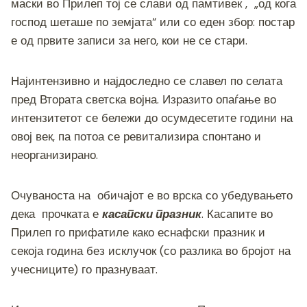
маски во Прилеп тој се слави од памтивек , „од кога
господ шеташе по земјата“ или со еден збор: постар
е од првите записи за него, кои не се стари.
Најинтензивно и најдоследно се славел по селата
пред Втората светска војна. Изразито опаѓање во
интензитетот се бележи до осумдесетите години на
овој век, па потоа се ревитализира спонтано и
неорганизирано.
Очуваноста на обичајот е во врска со убедувањето
дека прочката е
касапски празник
. Касапите во
Прилеп го прифатиле како еснафски празник и
секоја година без исклучок (со разлика во бројот на
учесниците) го празнуваат.