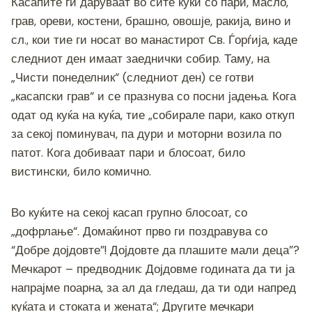
Касапите ги даруваат во сите куќи со пари, масло,
грав, ореви, костени, брашно, овошје, ракија, вино и
сл., кои тие ги носат во манастирот Св. Ѓорѓија, каде
следниот ден имаат заеднички собир. Таму, на
„Чисти понеделник“ (следниот ден) се готви
„касапски грав“ и се празнува со посни јадења. Кога
одат од куќа на куќа, тие „собирале пари, како откуп
за секој поминувач, па дури и моторни возила по
патот. Кога добиваат пари и блосоат, било
вистински, било комично.
Во куќите на секој касап групно блосоат, со
„дофрлање“. Домаќинот прво ги поздравува со
“Добре дојдовте”! Дојдовте да плашите мали деца”?
Мечкарот – предводник: Дојдовме годината да ти ја
напрајме поарна, за ал да гледаш, да ти оди напред
куќата и стоката и жената“; Другите мечкари