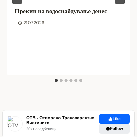
Прекин на водоснабдување денес
21.07.2026
ОТВ - Отворено Транспарентно
Like
Вистинито
Follow
20k+ следбеници