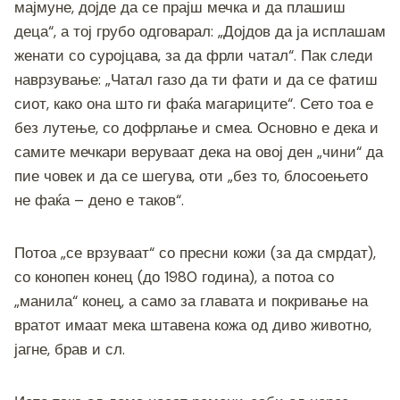
мајмуне, дојде да се прајш мечка и да плашиш
деца“, а тој грубо одговарал: „Дојдов да ја исплашам
женати со суројцава, за да фрли чатал“. Пак следи
наврзување: „Чатал газо да ти фати и да се фатиш
сиот, како она што ги фаќа магариците“. Сето тоа е
без лутење, со дофрлање и смеа. Основно е дека и
самите мечкари веруваат дека на овој ден „чини“ да
пие човек и да се шегува, оти „без то, блосоењето
не фаќа – дено е таков“.
Потоа „се врзуваат“ со пресни кожи (за да смрдат),
со конопен конец (до 1980 година), а потоа со
„манила“ конец, а само за главата и покривање на
вратот имаат мека штавена кожа од диво животно,
јагне, брав и сл.