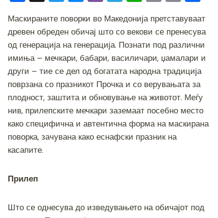
a
wi
e
b
el
h
o
m
h
Маскираните поворки во Македонија претставуваат
c
tt
ss
er
e
at
p
ai
ar
древен обреден обичај што со векови се пренесува
e
er
e
gr
s
y
l
e
од генерација на генерација. Познати под различни
b
n
a
A
Li
имиња – мечкари, бабари, василичари, џамалари и
o
g
m
p
n
други – тие се дел од богатата народна традиција
o
er
p
k
поврзана со празникот Прочка и со верувањата за
плодност, заштита и обновување на животот. Меѓу
k
нив, прилепските мечкари заземаат посебно место
како специфична и автентична форма на маскирана
поворка, зачувана како еснафски празник на
касапите.
Прилеп
Што се однесува до изведувањето на обичајот под