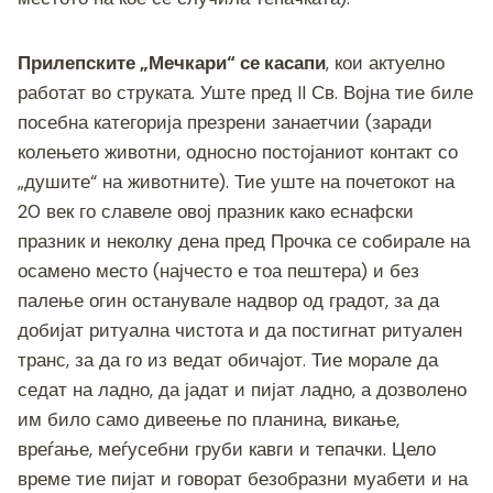
Прилепските „Мечкари“ се касапи
, кои актуелно
работат во струката. Уште пред II Св. Војна тие биле
посебна категорија презрени занаетчии (заради
колењето животни, односно постојаниот контакт со
„душите“ на животните). Тие уште на почетокот на
20 век го славеле овој празник како еснафски
празник и неколку дена пред Прочка се собирале на
осамено место (најчесто е тоа пештера) и без
палење огин останувале надвор од градот, за да
добијат ритуална чистота и да постигнат ритуален
транс, за да го из ведат обичајот. Тие морале да
седат на ладно, да јадат и пијат ладно, а дозволено
им било само дивеење по планина, викање,
вреѓање, меѓусебни груби кавги и тепачки. Цело
време тие пијат и говорат безобразни муабети и на