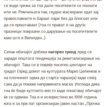
се води грижа за тоа дали посетените се познати
или не. Ромчињата пак, скудно маскирани одат кај
православните и бараат пари без да блосоат или
да се проштаваат (тоа го прават и на други
празници поврзани со дарување на посетителите
како што е Велигден…).
Сепак обичајот добива
нагорен тренд
пред се
заради општата тенденција за ревитализирање на
обичајот. Така се е повеќе посетен центарот на
градот (пред домот на културата Марко Цепенков и
на плочникот одма до старта чаршија) каде секој
сака да ја покаже направената маска. Изгледа дека
тоа ќе биде култното место каде понатаму обичајот
ќе се одвива. Тоа е и искористено во 1996 година,
кога е за прв пат организиран јавен настан „Прочка