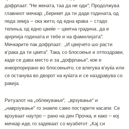
дофрлаат: “Не жената, таа да не оди”; Продолжува
главниот мечкар; „берикет да ти даде годината, од
педа земја – ока жито, од една крава – стадо
телиња, од едно цвеќе – цветна градина.. да е
ајирлија годината и тебе и на фамилијата“;
Мечкарите пак дофрлаат: „И цвејчето шо расти
в’рака да ти цвета”. Така, со блосоење и отпоздрави,
каде се дава место и за „дофрлање“, кое е
инкорпорирано во блосоењето, се влегува в’куќа или
се останува во дворот на куќата и се наздравува со
ракија.
Ритуалот на „облекување“, „врзување“ и
„наврзување“ го знаеле само постарите касапи. Се
врзуваат наутро – рано на ден Прочка, и како – кој
мечкар иде, го задеваат со муабетот: „Кај си