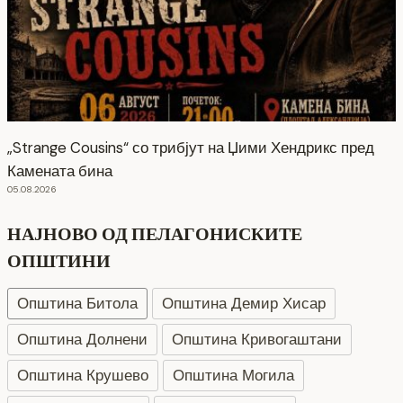
„Strange Cousins“ со трибјут на Џими Хендрикс пред
Камената бина
05.08.2026
НАЈНОВО ОД ПЕЛАГОНИСКИТЕ
ОПШТИНИ
Општина Битола
Општина Демир Хисар
Општина Долнени
Општина Кривогаштани
Општина Крушево
Општина Могила