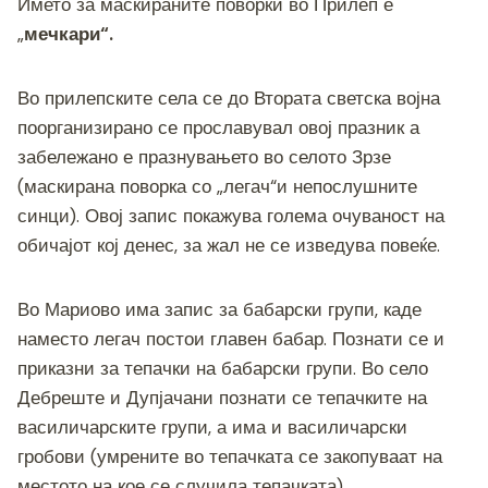
Името за маскираните поворки во Прилеп е
„
мечкари
“
.
Во прилепските села се до Втората светска војна
поорганизирано се прославувал овој празник а
забележано е празнувањето во селото Зрзе
(маскирана поворка со „легач“и непослушните
синци). Овој запис покажува голема очуваност на
обичајот кој денес, за жал не се изведува повеќе.
Во Мариово има запис за бабарски групи, каде
наместо легач постои главен бабар. Познати се и
приказни за тепачки на бабарски групи. Во село
Дебреште и Дупјачани познати се тепачките на
василичарските групи, а има и василичарски
гробови (умрените во тепачката се закопуваат на
местото на кое се случила тепачката).