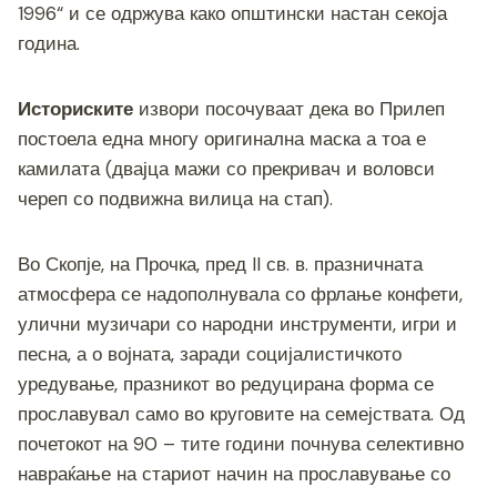
1996“ и се одржува како општински настан секоја
година.
Историските
извори посочуваат дека во Прилеп
постоела една многу оригинална маска а тоа е
камилата (двајца мажи со прекривач и воловси
череп со подвижна вилица на стап).
Во Скопје, на Прочка, пред II св. в. празничната
атмосфера се надополнувала со фрлање конфети,
улични музичари со народни инструменти, игри и
песна, а о војната, заради социјалистичкото
уредување, празникот во редуцирана форма се
прославувал само во круговите на семејствата. Од
почетокот на 90 – тите години почнува селективно
навраќање на стариот начин на прославување со