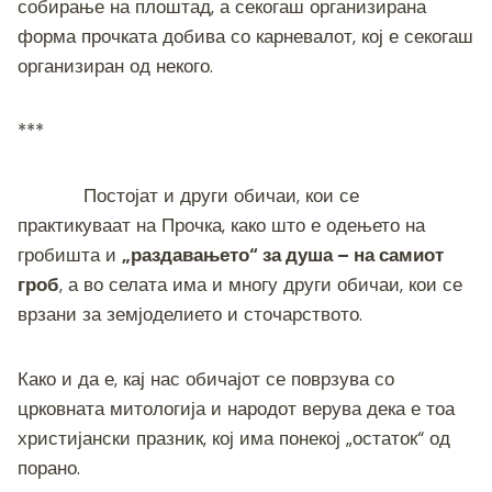
собирање на плоштад, а секогаш организирана
форма прочката добива со карневалот, кој е секогаш
организиран од некого.
***
Постојат и други обичаи, кои се
практикуваат на Прочка, како што е одењето на
гробишта и
„раздавањето“ за душа – на самиот
гроб
, а во селата има и многу други обичаи, кои се
врзани за земјоделието и сточарството.
Како и да е, кај нас обичајот се поврзува со
црковната митологија и народот верува дека е тоа
христијански празник, кој има понекој „остаток“ од
порано.