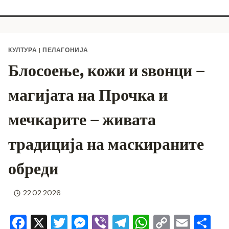
КУЛТУРА
|
ПЕЛАГОНИЈА
Блосоење, кожи и ѕвонци –
магијата на Прочка и
мечкарите – живата
традиција на маскираните
обреди
22.02.2026
F
X
T
M
Vi
T
W
C
E
S