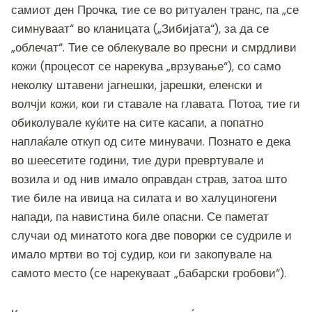
самиот ден Прочка, тие се во ритуален транс, па „се
симнуваат“ во кланицата („Зибијата“), за да се
„облечат“. Тие се облекувале во пресни и смрдливи
кожи (процесот се нарекува „врзување“), со само
неколку штавени јагнешки, јарешки, еленски и
волчји кожи, кои ги ставале на главата. Потоа, тие ги
обиколувале куќите на сите касапи, а попатно
наплаќале откуп од сите минувачи. Познато е дека
во шеесетите години, тие дури превртувале и
возила и од нив имало оправдан страв, затоа што
тие биле на ивица на силата и во халуциногени
напади, па навистина биле опасни. Се паметат
случаи од минатото кога две поворки се судриле и
имало мртви во тој судир, кои ги закопувале на
самото место (се нарекуваат „бабарски гробови“).