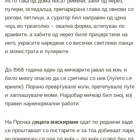
Исто така од дома носат ремени, заби од нерез,
пулејки, огледалца, препарирана глава од овнови со
рогови, петлици, а суратор бил направен од црна
чоја, во триаголно – овална форма, штепуван по
краевите, а забите од нерез биле прицврстени на
него, украсите наредени со висечки светливи ланци
и монистрата и пулејките.
До 1968 година еден од мечкарите јавал на коњ и
било многу опасно да се сретнеш со нив (луѓето се
криеле). Порано превртувале коли, претепувале луѓе
и заплашувале моми. Најдобар мечкар бил оној, кој
правел најненормални работи.
На Прочка д
ецата маскирани
одат по роднини каде
се проштаваат со постарите и за тоа добиваат пари,
но понекогаш се оди од куќа – до куќа со ред без да