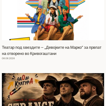
Театар под ѕвездите – „Девојките на Марко“ за првпат
на отворено во Кривогаштани
08.08.2026