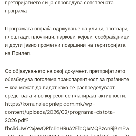
претпријатието си ја спроведува сопствената
програма.
Програмата опфаќа одржување на улици, тротоари,
плоштади, плочници, паркови, кејови, сообраќајници
и други јавно прометни површини на територијата
на Прилеп.
Со објавувањето на овој документ, претпријатието
обезбедува поголема транспарентност за граѓаните
– кои можат да видат како се распределуваат
средствата и во кој реон се планираат активности.
https://komunalecprilep.com.mk/wp-
content/uploads/2026/02/programa-cistota-
2026.pdf?
fbclid=IwY2xjawQRfc1leHRuA2FlbQIxMQBzcnRjBmFw