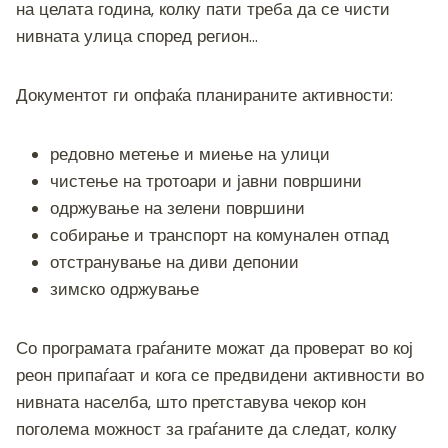
на целата година, колку пати треба да се чисти
нивната улица според регион…
Документот ги опфаќа планираните активности:
редовно метење и миење на улици
чистење на тротоари и јавни површини
одржување на зелени површини
собирање и транспорт на комунален отпад
отстранување на диви депонии
зимско одржување
Со програмата граѓаните можат да проверат во кој
реон припаѓаат и кога се предвидени активности во
нивната населба, што претставува чекор кон
поголема можност за граѓаните да следат, колку