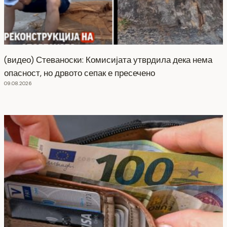
(видео) Стеваноски: Комисијата утврдила дека нема
опасност, но дрвото сепак е пресечено
09.08.2026