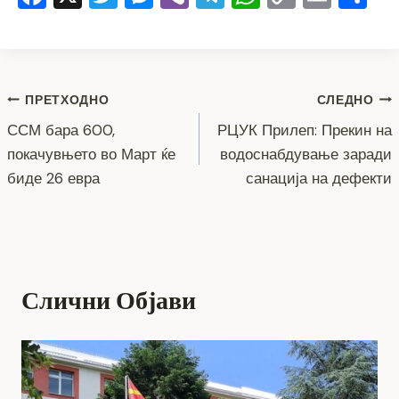
a
wi
e
b
el
h
o
m
h
c
tt
ss
er
e
at
p
ai
ar
e
er
e
gr
s
y
l
e
Навигација
b
n
a
A
Li
ПРЕТХОДНО
СЛЕДНО
o
g
m
p
n
ССМ бара 600,
РЦУК Прилеп: Прекин на
на
покачувњето во Март ќе
водоснабдување заради
o
er
p
k
напис
биде 26 евра
санација на дефекти
k
Слични Објави