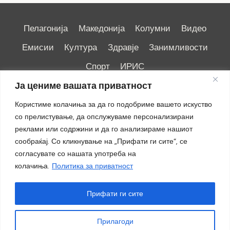
Пелагонија
Македонија
Колумни
Видео
Емисии
Култура
Здравје
Занимливости
Спорт
ИРИС
Ја цениме вашата приватност
Користиме колачиња за да го подобриме вашето искуство
со прелистување, да опслужуваме персонализирани
реклами или содржини и да го анализираме нашиот
Импресум
|
Маркетинг
сообраќај. Со кликнување на „Прифати ги сите“, се
согласувате со нашата употреба на
колачиња.
Политика за приватност
Прифати ги сите
Прилагоди