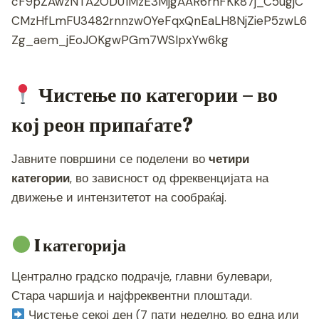
cF9pZAwzNTA2ODU1MzE3MjgAAR6rhFKk87j_C5ugjC
CMzHfLmFU3482rnnzw0YeFqxQnEaLH8NjZieP5zwL6
Zg_aem_jEoJOKgwPGm7WSIpxYw6kg
Чистење по категории – во
кој реон припаѓате?
Јавните површини се поделени во
четири
категории
, во зависност од фреквенцијата на
движење и интензитетот на сообраќај.
I категорија
Централно градско подрачје, главни булевари,
Стара чаршија и најфреквентни плоштади.
Чистење секој ден (7 пати неделно, во една или