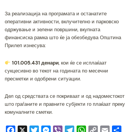
За реализација на програмата и останатите
оперативни активности, вклучително и парковско
одржување и зелени површини, вкупната
финансиска рамка што ќе ја обезбедува Општина
Прилеп изнесува:
101.005.431 денари
, кои ќе се исплаќаат
сукцесивно во текот на годината по месечни
пресметки и одобрени ситуации.
Дел од средствата се покриваат и од надоместокот
што граѓаните и правните субјекти го плаќаат преку
комуналните сметки.
F
X
T
M
Vi
T
W
C
E
S