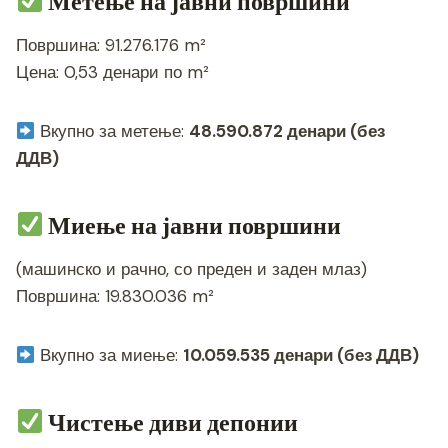
Метење на јавни површини
Површина: 91.276.176 m²
Цена: 0,53 денари по m²
Вкупно за метење:
48.590.872 денари (без
ДДВ)
Миење на јавни површини
(машинско и рачно, со преден и заден млаз)
Површина: 19.830.036 m²
Вкупно за миење:
10.059.535 денари (без ДДВ)
Чистење диви депонии