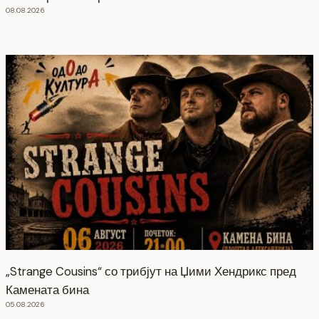
08.08.2026
„Strange Cousins“ со трибјут на Џими Хендрикс пред
Камената бина
05.08.2026