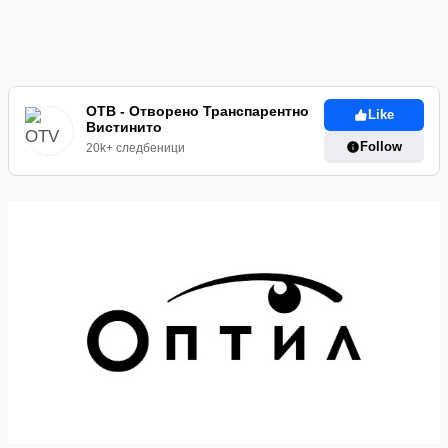
ОТВ - Отворено Транспарентно
Like
Вистинито
Follow
20k+ следбеници