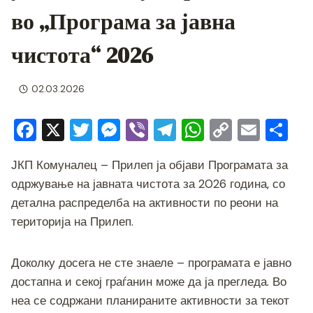
во „Програма за јавна
чистота“ 2026
02.03.2026
F
X
T
M
Vi
T
W
C
E
S
a
wi
e
b
el
h
o
m
h
ЈКП Комуналец – Прилеп ја објави Програмата за
c
tt
ss
er
e
at
p
ai
ar
одржување на јавната чистота за 2026 година, со
e
er
e
gr
s
y
l
e
детална распределба на активности по реони на
b
n
a
A
Li
територија на Прилеп.
o
g
m
p
n
o
er
p
k
Доколку досега не сте знаеле – програмата е јавно
k
достапна и секој граѓанин може да ја прегледа. Во
неа се содржани планираните активности за текот