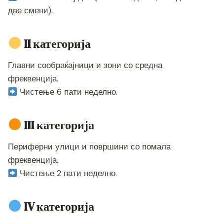
две смени).
II категорија
Главни сообраќајници и зони со средна
фреквенција.
Чистење 6 пати неделно.
III категорија
Периферни улици и површини со помала
фреквенција.
Чистење 2 пати неделно.
IV категорија