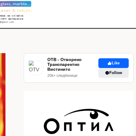
ОТВ - Отворено
Like
Транспарентно
Вистинито
Follow
20k+ следбеници