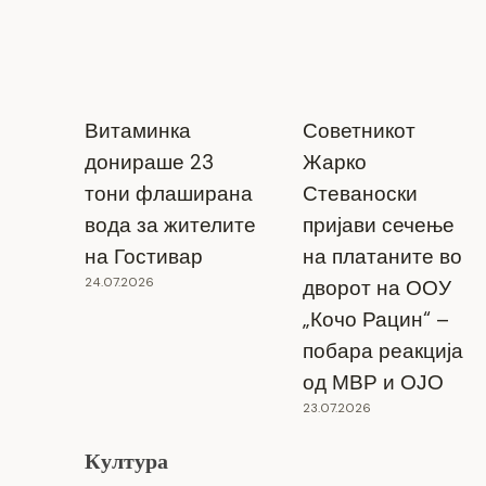
Витаминка
Советникот
донираше 23
Жарко
тони флаширана
Стеваноски
вода за жителите
пријави сечење
на Гостивар
на платаните во
24.07.2026
дворот на ООУ
„Кочо Рацин“ –
побара реакција
од МВР и ОЈО
23.07.2026
Помалку бракови, повеќе разводи –
алармантни бројки за третото
Култура
тримесечие