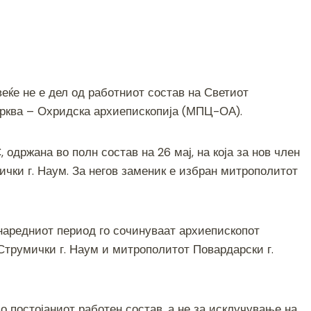
S
h
еќе не е дел од работниот состав на Светиот
ar
црква – Охридска архиепископија (МПЦ-ОА).
e
одржана во полн состав на 26 мај, на која за нов член
чки г. Наум. За негов заменик е избран митрополитот
наредниот период го сочинуваат архиепископот
Струмички г. Наум и митрополитот Повардарски г.
о постојаниот работен состав, а не за исклучување на