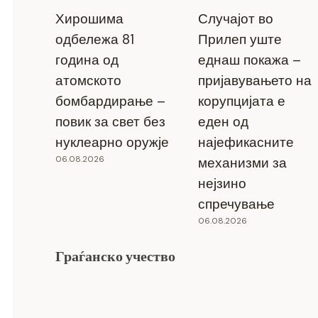
Хирошима
Случајот во
одбележа 81
Прилеп уште
година од
еднаш покажа –
атомското
пријавувањето на
бомбардирање –
корупцијата е
повик за свет без
еден од
нуклеарно оружје
најефикасните
06.08.2026
механизми за
нејзино
спречување
06.08.2026
Граѓанско учество