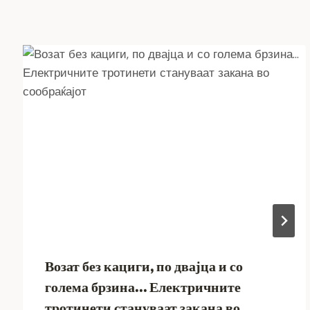
Возат без кациги, по двајца и со
голема брзина… Електричните
тротинети стануваат закана во