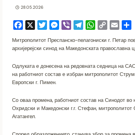
28.05.2026
F
X
T
M
Vi
T
W
C
E
a
wi
e
b
el
h
o
m
Митрополитот Преспанско-пелагониски г. Петар пов
c
tt
ss
er
e
at
p
ai
архијерејски синод на Македонската православна 
e
er
e
gr
s
y
l
b
n
a
A
Li
Одлуката е донесена на редовната седница на САС, 
o
g
m
p
n
на работниот состав е избран митрополитот Струми
o
er
p
k
Европски г. Пимен.
k
Со оваа промена, работниот состав на Синодот во 
Охридски и Македонски г.г. Стефан, митрополитот 
Агатангел.
Според образложението, станува збор за промена в