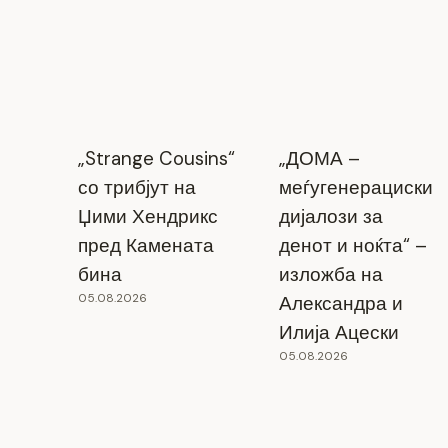
28.11.2025
„Strange Cousins“
„ДОМА –
со трибјут на
меѓугенерациски
Џими Хендрикс
дијалози за
пред Камената
денот и ноќта“ –
бина
изложба на
05.08.2026
Александра и
Илија Ацески
05.08.2026