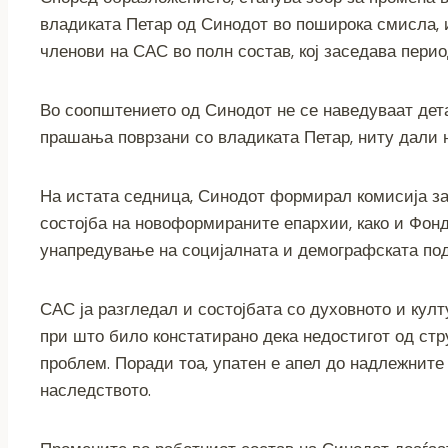
владиката Петар од Синодот во поширока смисла, 
членови на САС во полн состав, кој заседава перио
Во соопштението од Синодот не се наведуваат дет
прашања поврзани со владиката Петар, ниту дали н
На истата седница, Синодот формирал комисија з
состојба на новоформираните епархии, како и Фонд
унапредување на социјалната и демографската под
САС ја разгледал и состојбата со духовното и кул
при што било констатирано дека недостигот од стр
проблем. Поради тоа, упатен е апел до надлежнит
наследството.