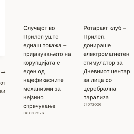
Случајот во
Ротаракт клуб –
Прилеп уште
Прилеп,
еднаш покажа –
донираше
пријавувањето на
електромагнетен
корупцијата е
стимулатор за
еден од
Дневниот центар
најефикасните
за лица со
иот
механизми за
церебрална
чаи
нејзино
парализа
31.07.2026
спречување
06.08.2026