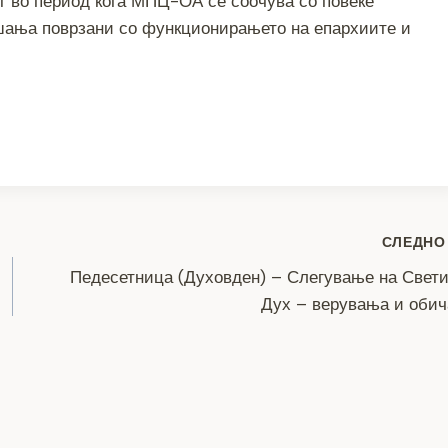
т во период кога МПЦ-ОА се соочува со повеќе
шања поврзани со функционирањето на епархиите и
S
h
ar
e
СЛЕДНО
Педесетница (Духовден) – Слегување на Свет
Дух – верувања и оби