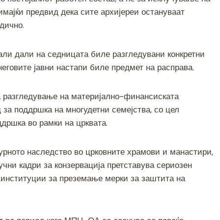
имајќи предвид дека сите архијереи остануваат
дично.
али дали на седницата биле разгледувани конкретни
еговите јавни настапи биле предмет на расправа.
а разгледување на материјално-финансиската
 за поддршка на многудетни семејства, со цел
дршка во рамки на црквата.
турното наследство во црковните храмови и манастири,
учни кадри за конзервација претставува сериозен
е институции за преземање мерки за заштита на