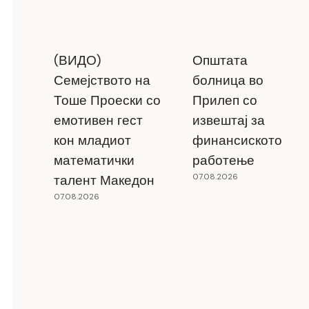
(ВИДО)
Општата
Семејството на
болница во
Тоше Проески со
Прилеп со
емотивен гест
извештај за
кон младиот
финансиското
математички
работење
07.08.2026
талент Македон
07.08.2026