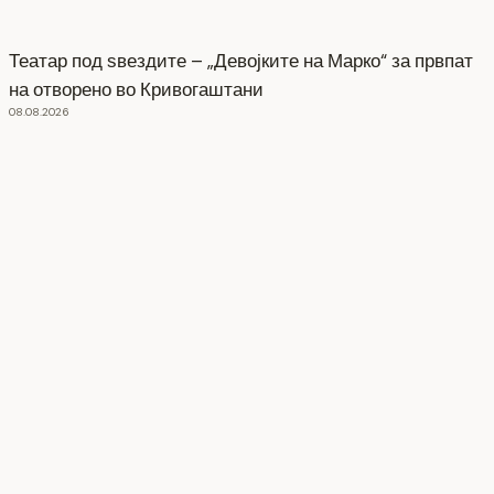
Театар под ѕвездите – „Девојките на Марко“ за првпат
на отворено во Кривогаштани
08.08.2026