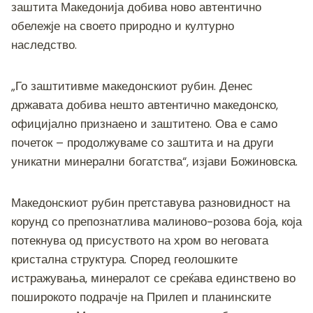
заштита Македонија добива ново автентично
обележје на своето природно и културно
наследство.
„Го заштитивме македонскиот рубин. Денес
државата добива нешто автентично македонско,
официјално признаено и заштитено. Ова е само
почеток – продолжуваме со заштита и на други
уникатни минерални богатства“, изјави Божиновска.
Македонскиот рубин претставува разновидност на
корунд со препознатлива малиново-розова боја, која
потекнува од присуството на хром во неговата
кристална структура. Според геолошките
истражувања, минералот се среќава единствено во
поширокото подрачје на Прилеп и планинските