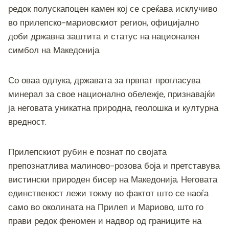
c
tt
ss
er
e
at
p
ai
ar
редок полускапоцен камен кој се среќава исклучиво
e
er
e
gr
s
y
l
e
во прилепско-мариовскиот регион, официјално
b
n
a
A
Li
доби државна заштита и статус на национален
o
g
m
p
n
симбол на Македонија.
o
er
p
k
k
Со оваа одлука, државата за првпат прогласува
минерал за свое национално обележје, признавајќи
ја неговата уникатна природна, геолошка и културна
вредност.
Прилепскиот рубин е познат по својата
препознатлива малиново-розова боја и претставува
вистински природен бисер на Македонија. Неговата
единственост лежи токму во фактот што се наоѓа
само во околината на Прилеп и Мариово, што го
прави редок феномен и надвор од границите на