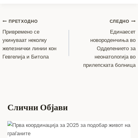
b
n
a
A
Li
o
g
m
p
n
Навигација
ПРЕТХОДНО
СЛЕДНО
o
er
p
k
Привремено се
Единаесет
k
на
укинуваат неколку
новороденчиња во
напис
железнички линии кон
Одделението за
Гевгелија и Битола
неонатологија во
прилепската болница
Слични Објави