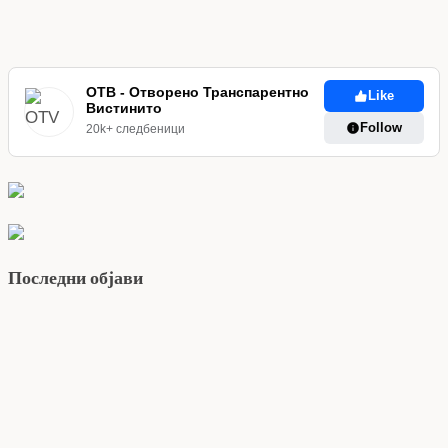
ОТВ - Отворено Транспарентно
Like
Вистинито
Follow
20k+ следбеници
Последни објави