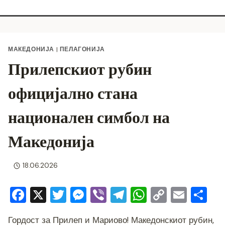
МАКЕДОНИЈА
|
ПЕЛАГОНИЈА
Прилепскиот рубин
официјално стана
национален симбол на
Македонија
18.06.2026
F
X
T
M
Vi
T
W
C
E
S
a
wi
e
b
el
h
o
m
h
Гордост за Прилеп и Мариово! Македонскиот рубин,