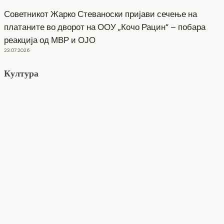
Советникот Жарко Стеваноски пријави сечење на
платаните во дворот на ООУ „Кочо Рацин“ – побара
реакција од МВР и ОЈО
23.07.2026
Култура