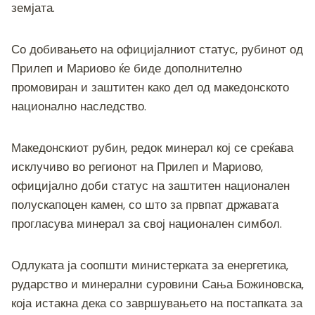
земјата.
Со добивањето на официјалниот статус, рубинот од
Прилеп и Мариово ќе биде дополнително
промовиран и заштитен како дел од македонското
национално наследство.
Македонскиот рубин, редок минерал кој се среќава
исклучиво во регионот на Прилеп и Мариово,
официјално доби статус на заштитен национален
полускапоцен камен, со што за првпат државата
прогласува минерал за свој национален симбол.
Одлуката ја соопшти министерката за енергетика,
рударство и минерални суровини Сања Божиновска,
која истакна дека со завршувањето на постапката за