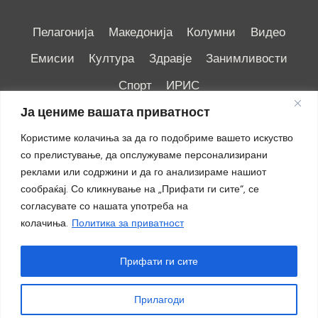
Пелагонија
Македонија
Колумни
Видео
Емисии
Култура
Здравје
Занимливости
Спорт
ИРИС
Ја цениме вашата приватност
Користиме колачиња за да го подобриме вашето искуство
со прелистување, да опслужуваме персонализирани
реклами или содржини и да го анализираме нашиот
Импресум
|
Маркетинг
сообраќај. Со кликнување на „Прифати ги сите“, се
согласувате со нашата употреба на
колачиња.
Политика за приватност
Прифати ги сите
Прилагоди