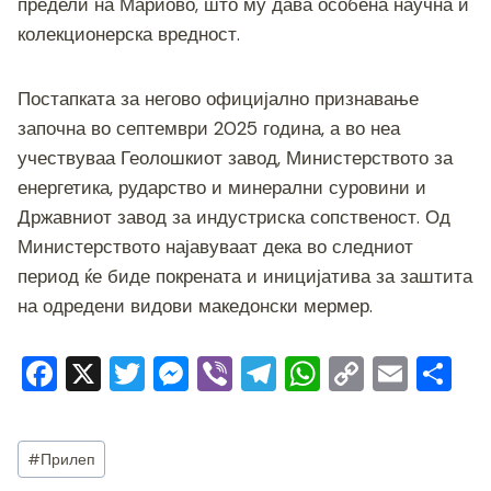
предели на Мариово, што му дава особена научна и
колекционерска вредност.
Постапката за негово официјално признавање
започна во септември 2025 година, а во неа
учествуваа Геолошкиот завод, Министерството за
енергетика, рударство и минерални суровини и
Државниот завод за индустриска сопственост. Од
Министерството најавуваат дека во следниот
период ќе биде покрената и иницијатива за заштита
на одредени видови македонски мермер.
F
X
T
M
Vi
T
W
C
E
S
a
wi
e
b
el
h
o
m
h
c
tt
ss
er
e
at
p
ai
ar
Post
#
Прилеп
e
er
e
gr
s
y
l
e
Tags: