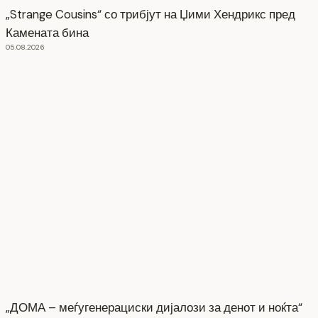
„Strange Cousins“ со трибјут на Џими Хендрикс пред
Камената бина
05.08.2026
„ДОМА – меѓугенерациски дијалози за денот и ноќта“