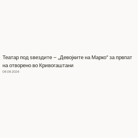
Театар под ѕвездите – „Девојките на Марко“ за првпат
на отворено во Кривогаштани
08.08.2026