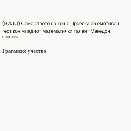
(ВИДО) Семејството на Тоше Проески со емотивен
гест кон младиот математички талент Македон
07.08.2026
Граѓанско учество