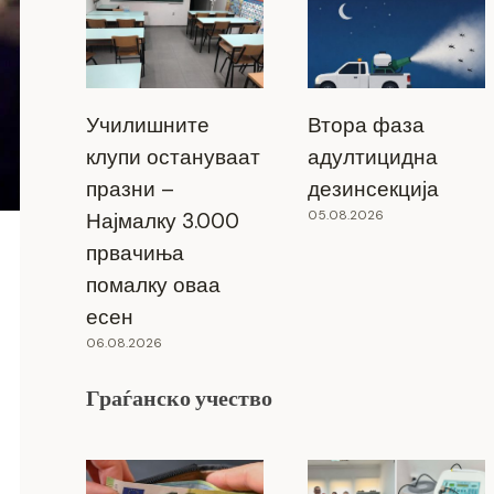
Училишните
Втора фаза
клупи остануваат
адултицидна
празни –
дезинсекција
05.08.2026
Најмалку 3.000
првачиња
помалку оваа
есен
06.08.2026
Граѓанско учество