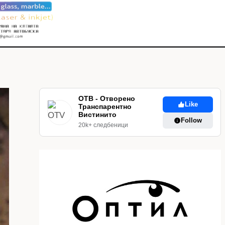
ОТВ - Отворено
Like
Транспарентно
Вистинито
Follow
20k+ следбеници