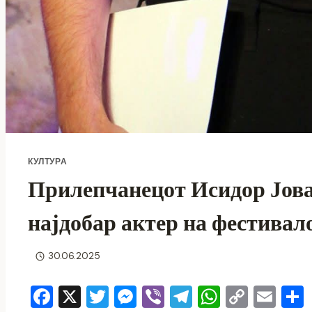
КУЛТУРА
Прилепчанецот Исидор Јован
најдобар актер на фестивал
30.06.2025
F
X
T
M
Vi
T
W
C
E