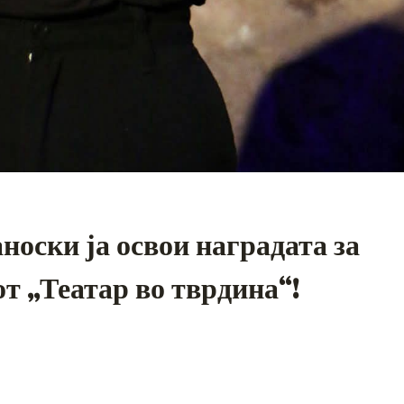
оски ја освои наградата за
от „Театар во тврдина“!
S