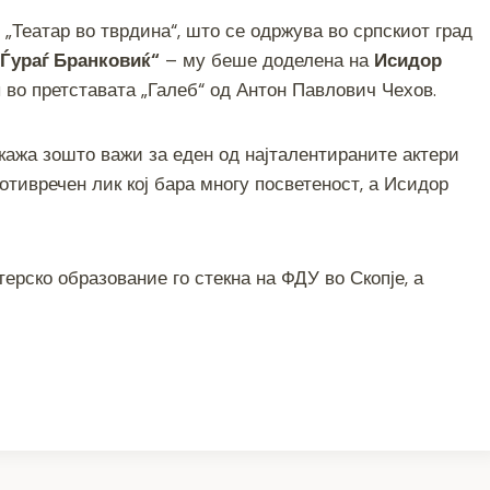
h
„Театар во тврдина“, што се одржува во српскиот град
ar
 Ѓураѓ Бранковиќ“
– му беше доделена на
Исидор
e
н
во претставата „Галеб“ од Антон Павлович Чехов.
окажа зошто важи за еден од најталентираните актери
ротивречен лик кој бара многу посветеност, а Исидор
терско образование го стекна на ФДУ во Скопје, а
S
h
ar
e