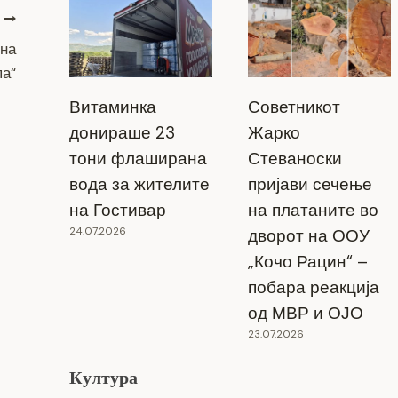
 на
па“
Витаминка
Советникот
донираше 23
Жарко
тони флаширана
Стеваноски
вода за жителите
пријави сечење
на Гостивар
на платаните во
24.07.2026
дворот на ООУ
„Кочо Рацин“ –
побара реакција
од МВР и ОЈО
23.07.2026
Култура