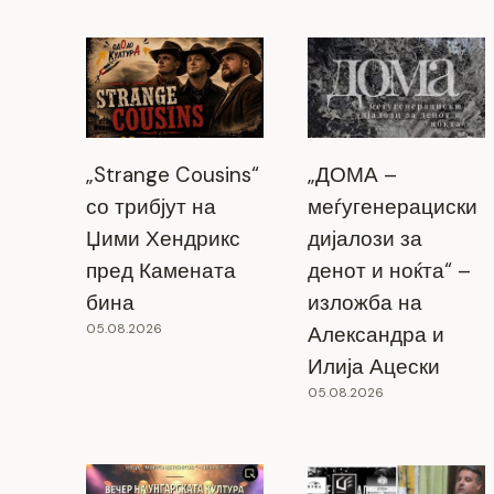
Изложба на Олгица Антовска во
„Strange Cousins“
„ДОМА –
Прилеп
со трибјут на
меѓугенерациски
19.11.2025
Џими Хендрикс
дијалози за
пред Камената
денот и ноќта“ –
бина
изложба на
05.08.2026
Александра и
Илија Ацески
05.08.2026