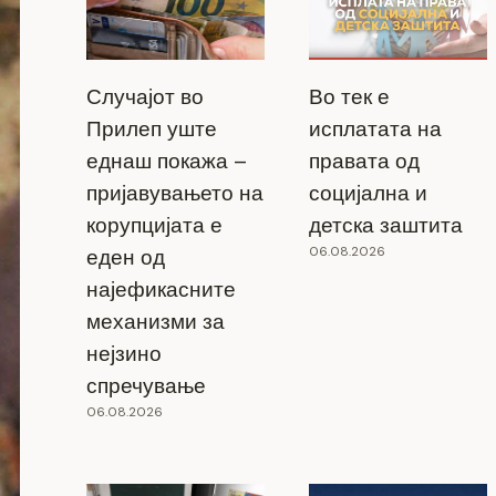
Случајот во
Во тек е
Прилеп уште
исплатата на
еднаш покажа –
правата од
пријавувањето на
социјална и
корупцијата е
детска заштита
06.08.2026
еден од
најефикасните
механизми за
нејзино
спречување
06.08.2026