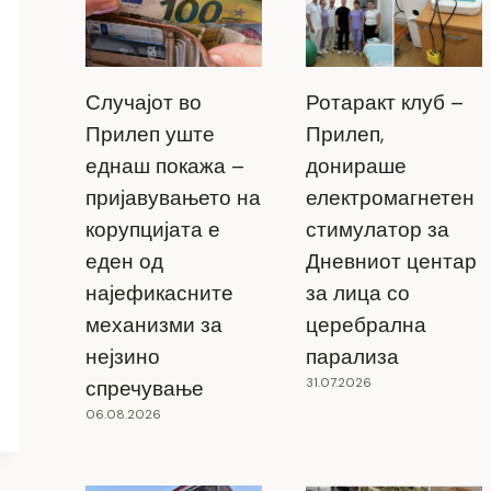
Случајот во
Ротаракт клуб –
Прилеп уште
Прилеп,
еднаш покажа –
донираше
пријавувањето на
електромагнетен
корупцијата е
стимулатор за
еден од
Дневниот центар
најефикасните
за лица со
механизми за
церебрална
нејзино
парализа
31.07.2026
спречување
06.08.2026