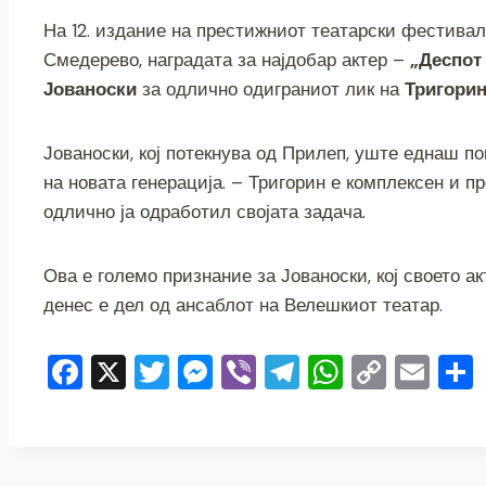
a
wi
e
b
el
h
o
m
На 12. издание на престижниот театарски фестивал 
c
tt
ss
er
e
at
p
ai
Смедерево, наградата за најдобар актер –
„Деспот
e
er
e
gr
s
y
l
Јованоски
за одлично одиграниот лик на
Тригори
b
n
a
A
Li
o
g
m
p
n
Јованоски, кој потекнува од Прилеп, уште еднаш п
o
er
p
k
на новата генерација. – Тригорин е комплексен и п
k
одлично ја одработил својата задача.
Ова е големо признание за Јованоски, кој своето ак
денес е дел од ансаблот на Велешкиот театар.
F
X
T
M
Vi
T
W
C
E
a
wi
e
b
el
h
o
m
c
tt
ss
er
e
at
p
ai
e
er
e
gr
s
y
l