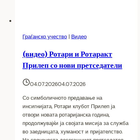
Граѓанско учество
|
Видео
(видео) Ротари и Ротаракт
Прилеп со нови претседатели
04.07.2026
04.07.2026
Со симболичното предавање на
инсигнијата, Ротари клубот Прилеп ја
отвори новата ротаријанска година,
продолжувајќи ја својата мисија за служба
во заедницата, хуманост и пријателство.
На свеченоста досегашниот претседател