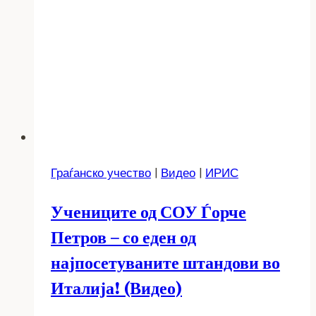
Граѓанско учество
|
Видео
|
ИРИС
Учениците од СОУ Ѓорче
Петров – со еден од
најпосетуваните штандови во
Италија! (Видео)