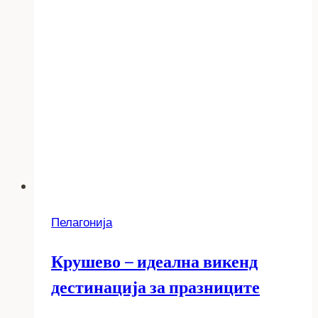
Пелагонија
Крушево – идеална викенд
дестинација за празниците