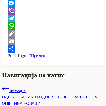
Twitter
Messenger
Viber
Telegram
WhatsApp
Copy
Link
Email
Post Tags:
#
Прилеп
Share
Навигација на напис
Претходно
ОДБЕЛЕЖАНИ 29 ГОДИНИ ОД ОСНОВАЊЕТО НА
ОПШТИНА НОВАЦИ