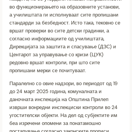
во функционирањето на образовните установи,
а училиштата ги исполнуваат сите пропишани
стандарди за безбедност. Исто така, тековно се
вршат проверки во сите детски градинки, а
согласно информациите од училиштата,
Дирекцијата за заштита и спасување (ДЗС) и
Центарот за управување со кризи (ЦУК)
редовно вршат контроли, при што сите
пропишани мерки се почитуваат.
Паралелно со овие надзори, во периодот од 19
до 24 март 2025 година, комуналната и
даночната инспекција на Општина Прилеп
изврши вонредни инспекциски контроли во 24
угостителски објекти. На дел од субјектите им
беа изречени опомени за понатамошно
постапување согласно законските прописи,