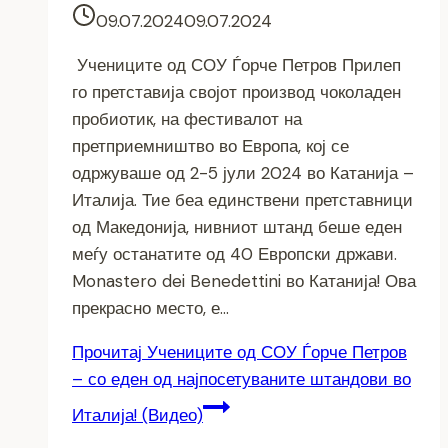
09.07.2024
09.07.2024
Учениците од СОУ Ѓорче Петров Прилеп
го претставија својот производ чоколаден
пробиотик, на фестивалот на
претприемништво во Европа, кој се
одржуваше од 2-5 јули 2024 во Катанија –
Италија. Тие беа единствени претставници
од Македонија, нивниот штанд беше еден
меѓу останатите од 40 Европски држави.
Monastero dei Benedettini во Катанија! Ова
прекрасно место, е…
Прочитај
Учениците од СОУ Ѓорче Петров
– со еден од најпосетуваните штандови во
Италија! (Видео)