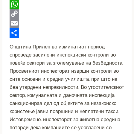
Telegram
WhatsApp
Copy
Link
Email
Share
Општина Прилеп во изминатиот период
спроведе засилени инспекциски контроли во
повеќе сектори за зголемување на безбедноста.
Просветниот инспекторат изврши контроли во
сите основни и средни училишта, при што не
беа утврдени неправилности. Во угостителскиот
сектор, комуналната и даночната инспекција
санкционираа дел од објектите за незаконско
користење јавни површини и неплатени такси.
Истовремено, инспекторот за животна средина
потврди дека компаниите се усогласени со