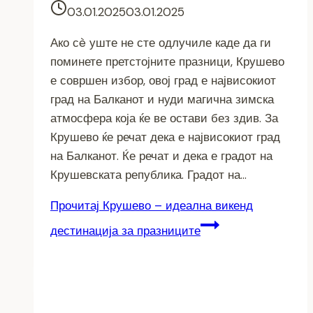
03.01.2025
03.01.2025
Ако сè уште не сте одлучиле каде да ги
поминете претстојните празници, Крушево
е совршен избор, овој град е највисокиот
град на Балканот и нуди магична зимска
атмосфера која ќе ве остави без здив. За
Крушево ќе речат дека е највисокиот град
на Балканот. Ќе речат и дека е градот на
Крушевската република. Градот на…
Прочитај
Крушево – идеална викенд
дестинација за празниците