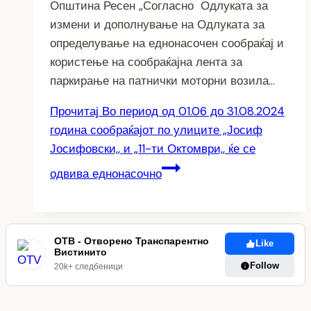
Општина Ресен „Согласно Одлуката за
измени и дополнување на Одлуката за
определување на еднонасочен сообраќај и
користење на сообраќајна лента за
паркирање на патнички моторни возила…
Прочитај
Во период од 01.06 до 31.08.2024
година сообраќајот по улиците „Јосиф
Јосифовски,, и „11-ти Октомври,, ќе се
одвива еднонасочно
ОТВ - Отворено Транспарентно
Like
Вистинито
Follow
20k+ следбеници