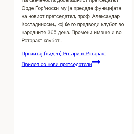
Орде Ѓорѓиoски му ја предаде функцијата
на новиот претседател, проф. Александар
Костадиноски., кој ќе го предводи клубот во
наредните 365 дена. Промени имаше и во
Ротаракт клубот…
Прочитај
(видео) Ротари и Ротаракт
Прилеп со нови претседатели