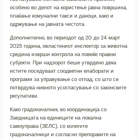
особено во делот на користење јавна површина,
плаќање комунални такси и даноци, како и
одржување на јавната чистота.
Дополнително, во периодот од 20 до 24 март
2025 година, овластениот инспектор за животна
средина изврши контрола на повеќе правни
субјекти. При надзорот беше утврдено дека
истите поседуваат соодветни елаборати и
програми за управување со отпад, со што се
потврдува нивното усогласување со законските
регулативи.
Како градоначалник, во координација со
Заедницата на единиците на локална
самоуправа (ЗЕЛС), со колегите
градоначалници и согласно препораките на