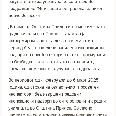
регулативите за управување со отпад. Во
продолжение ФБ изјавата од градоначалникот
Борче Јовчески.
„Во име на Општина Прилеп и во мое име како
градоначалник на Прилеп, сакам да ја
информирам јавноста дека во изминатиот
период беа спроведени засилени инспекциски
надзори во повеќе сектори, со цел зголемување
на безбедноста и заштитата на граѓаните,
согласно актуелните случувања во државата.
Во периодот од 4 февруари до 6 март 2025
година, од страна на овластениот просветен
инспекторат беа извршени редовни
инспекциски надзори во сите основни и средни
училишта во Општина Прилеп. Согласно
наодите, не се утврдени никакви неправилности