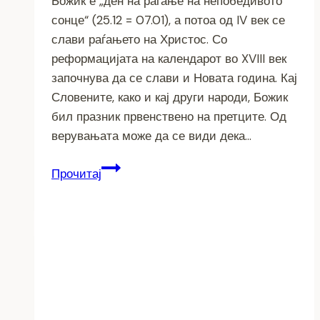
Божик е „ден на раѓање на непобедивото
сонце“ (25.12 = 07.01), а потоа од IV век се
слави раѓањето на Христос. Со
реформацијата на календарот во XVIII век
започнува да се слави и Новата година. Кај
Словените, како и кај други народи, Божик
бил празник првенствено на претците. Од
верувањата може да се види дека…
Божик
Прочитај
кај
нас
и
во
светот