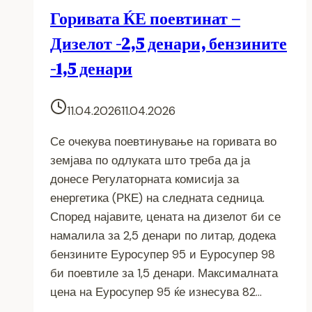
Горивата ЌЕ поевтинат –
Дизелот -2,5 денари, бензините
-1,5 денари
11.04.2026
11.04.2026
Се очекува поевтинување на горивата во
земјава по одлуката што треба да ја
донесе Регулаторната комисија за
енергетика (РКЕ) на следната седница.
Според најавите, цената на дизелот би се
намалила за 2,5 денари по литар, додека
бензините Еуросупер 95 и Еуросупер 98
би поевтиле за 1,5 денари. Максималната
цена на Еуросупер 95 ќе изнесува 82…