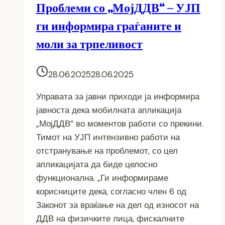
Проблеми со „МојДДВ“ – УЈП
ги информира граѓаните и
моли за трпеливост
28.06.2025
28.06.2025
Управата за јавни приходи ја информира
јавноста дека мобилната апликација
„МојДДВ“ во моментов работи со прекини.
Тимот на УЈП интензивно работи на
отстранување на проблемот, со цел
апликацијата да биде целосно
функционална. „Ги информираме
корисниците дека, согласно член 6 од
Законот за враќање на дел од износот на
ДДВ на физичките лица, фискалните