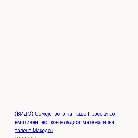
(ВИДО) Семејството на Тоше Проески со
емотивен гест кон младиот математички
талент Македон
07.08.2026