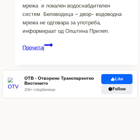
мрежа и локален водоснабдителен
систем Беловодица – двор- водоводна
мрежа не одговара за употреба,
информираат од Општина Прилеп.
Внимание!
Прочитај
Водата
од
неколку
чешми
ОТВ - Отворено Транспарентно
Like
Вистинито
во
Follow
20k+ следбеници
околината
на
Прилеп
е
неисправна
за