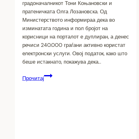
градоначалникот Тони Коњановски и
пратеничката Олга Лозановска. Од
Министерството информираа дека во
изминатата година и пол бројот на
корисници на порталот е дуплиран, а денес
речиси 240.000 граѓани активно користат
електронски услуги. Овој податок, како што
беше истакнато, покажува дека…
Во
Прочитај
Битола
промовиран
Националниот
портал
за
електронски
услуги