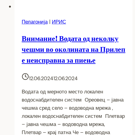
Пелагонија
|
ИРИС
Внимание! Водата од неколку
чешми во околината на Прилеп
е неисправна за пиење
12.06.2024
12.06.2024
Водата од мерното место локален
водоснабдителен систем Ореовец – јавна
чешма сред село – водоводна мрежа ,
локален водоснабдителен систем Плетвар
– јавна чешма – водоводна мрежа,
Плетвар – крај патна Че – водоводна