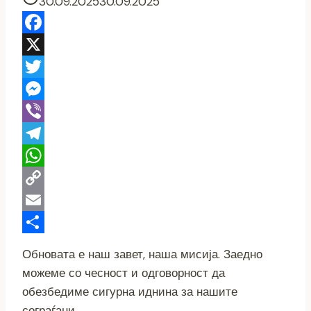
30.09.2025
30.09.2025
Facebook
X
Twitter
Messenger
Viber
Telegram
WhatsApp
Copy
Link
Email
Share
Обновата е наш завет, наша мисија. Заедно
можеме со чесност и одговорност да
обезбедиме сигурна иднина за нашите
сограѓани.