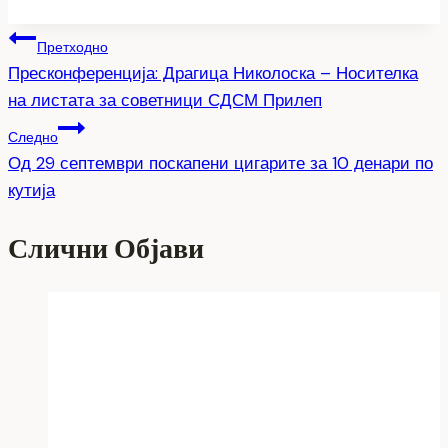
Tags:
Навигација
Претходно
Пресконференција: Драгица Николоска – Носителка
на
на листата за советници СДСМ Прилеп
напис
Следно
Од 29 септември поскапени цигарите за 10 денари по
кутија
Слични Објави