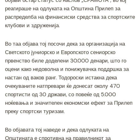
објави остар статус со наслов „СРАМОТА“, во кој
реагираше на одлуката на Општина Прилеп за
распределба на финансиски средства за спортските
клубови и здруженија.
Во таа објава тој посочи дека за организација на
Светското јуниорско и Европското сениорско
првенство биле доделени 30.000 денари, што го
оцени како недоволна и понижувачка поддршка за
настан од ваков ранг. Тодороски истакна дека
очекуваните натпревари ќе донесат околу 470
спортисти од 30 држави, со повеќе од 5.000
ноќевања и значителен економски ефект за Прилеп
преку спортски туризам.
Во објавата тој наведе и дека одлуката на
Општината е спротивна на правилникот за