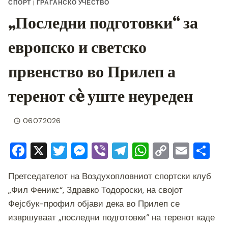
СПОРТ
|
ГРАЃАНСКО УЧЕСТВО
„Последни подготовки“ за
европско и светско
првенство во Прилеп а
теренот сè уште неуреден
06.07.2026
F
X
T
M
Vi
T
W
C
E
S
a
wi
e
b
el
h
o
m
h
Претседателот на Воздухопловниот спортски клуб
c
tt
ss
er
e
at
p
ai
ar
„Фил Феникс“, Здравко Тодороски, на својот
e
er
e
gr
s
y
l
e
Фејсбук-профил објави дека во Прилеп се
b
n
a
A
Li
извршуваат „последни подготовки“ на теренот каде