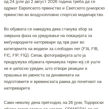
o
g
m
p
n
од 24 јули до 2 август 2026 година треба да се
o
er
p
k
одржат Европското првенство и Светското јуниорско
првенство во воздухопловно спортско моделарство.
k
Во објавата се наведува дека станува збор за
завршна фаза на уредување на локацијата за
меѓународните натпревари од прв ранг во
категориите на модели за слободен лет (F1A, F1B,
F1C, F1P, F1Q). Сепак, фотографијата што ја
придружува објавата прикажува терен кој сè уште
не е целосно уреден, што отвори реакции и
прашања во јавноста за динамиката на
подготовките и временската рамка до почетокот на
натпреварите.
Само неколку дена претходно, на 26 јуни, Тодороски