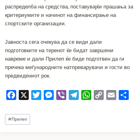
распределба на средства, поставувајќи прашања за
критериумите и начинот на финансирање на
спортските организации.
Јавноста сега очекува да се види дали
подготовките на теренот ќе бидат завршени
навреме и дали Прилеп ќе биде подготвен да ги
пречека меѓународните натпреварувачи и гости во
предвидениот рок.
F
X
T
M
Vi
T
W
C
E
S
a
wi
e
b
el
h
o
m
h
c
tt
ss
er
e
at
p
ai
ar
Post
#
Прилеп
e
er
e
gr
s
y
l
e
Tags:
b
n
a
A
Li