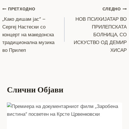
o
g
m
p
n
Навигација
ПРЕТХОДНО
СЛЕДНО
o
er
p
k
„Како дишам јас“ –
НОВ ПСИХИЈАТАР ВО
k
на
Сергеј Настески со
ПРИЛЕПСКАТА
напис
концерт на македонска
БОЛНИЦА, СО
традиционална музика
ИСКУСТВО ОД ДЕМИР
во Прилеп
ХИСАР
Слични Објави