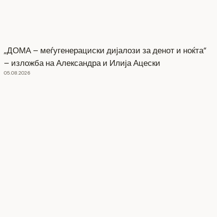
„ДОМА – меѓугенерациски дијалози за денот и ноќта“
– изложба на Александра и Илија Ацески
05.08.2026