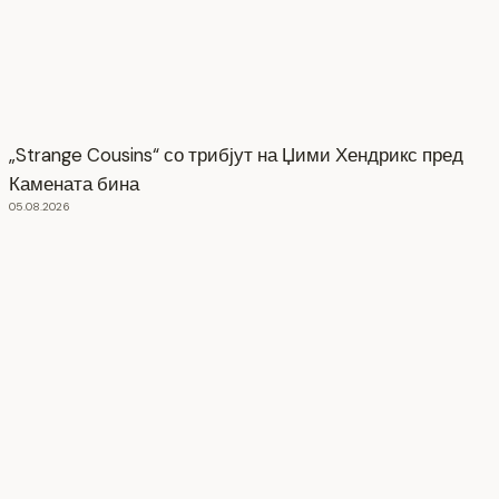
„Strange Cousins“ со трибјут на Џими Хендрикс пред
Камената бина
05.08.2026