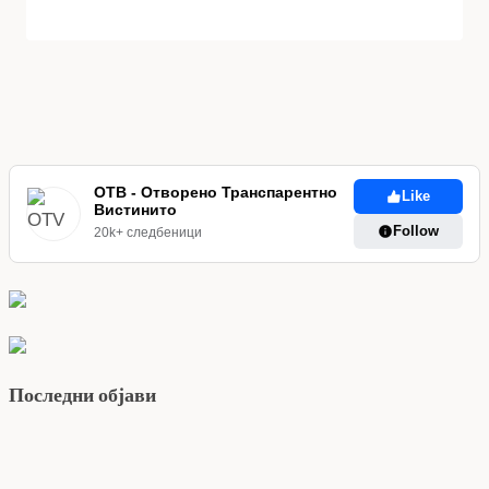
ОТВ - Отворено Транспарентно
Like
Вистинито
Follow
20k+ следбеници
Последни објави