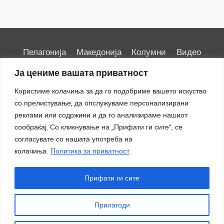
Пелагонија
Македонија
Колумни
Видео
Емисии
Култура
Здравје
Занимливости
Ја цениме вашата приватност
Спорт
ИРИС
Користиме колачиња за да го подобриме вашето искуство
со прелистување, да опслужуваме персонализирани
реклами или содржини и да го анализираме нашиот
сообраќај. Со кликнување на „Прифати ги сите“, се
Импресум
|
Маркетинг
согласувате со нашата употреба на
колачиња.
Политика за приватност
Прифати ги сите
Прилагоди
© 2018 - 2026 ОТВ