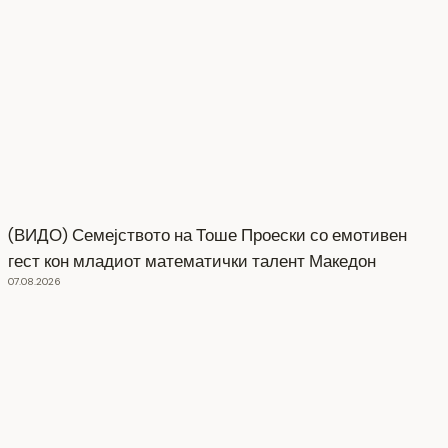
(ВИДО) Семејството на Тоше Проески со емотивен
гест кон младиот математички талент Македон
07.08.2026