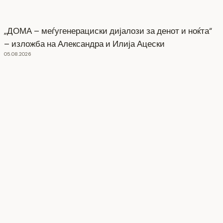
„ДОМА – меѓугенерациски дијалози за денот и ноќта“
– изложба на Александра и Илија Ацески
05.08.2026