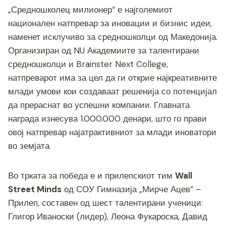
c
tt
ss
er
e
at
p
ai
ar
„Средношколец милионер“ е најголемиот
e
er
e
gr
s
y
l
e
национален натпревар за иновации и бизнис идеи,
b
n
a
A
Li
наменет исклучиво за средношколци од Македонија.
o
g
m
p
n
Организиран од NU Академиите за талентирани
o
er
p
k
средношколци и Brainster Next College,
натпреварот има за цел да ги открие најкреативните
k
млади умови кои создаваат решенија со потенцијал
да прераснат во успешни компании. Главната
награда изнесува 1.000.000 денари, што го прави
овој натпревар најатрактивниот за млади иноватори
во земјата.
Во трката за победа е и прилепскиот тим
Wall
Street Minds
од СОУ Гимназија „Мирче Ацев” –
Прилеп, составен од шест талентирани ученици:
Глигор Иваноски (лидер), Леона Фукароска, Давид