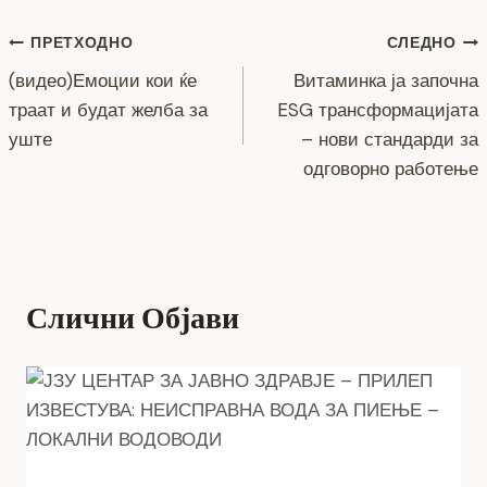
o
g
m
p
n
Навигација
ПРЕТХОДНО
СЛЕДНО
o
er
p
k
(видео)Емоции кои ќе
Витаминка ја започна
k
на
траат и будат желба за
ESG трансформацијата
напис
уште
– нови стандарди за
одговорно работење
Слични Објави