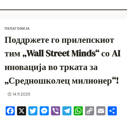
ПЕЛАГОНИЈА
Поддржете го прилепскиот
тим „Wall Street Minds“ со AI
иновација во трката за
„Средношколец милионер“!
14.11.2025
F
X
T
M
Vi
T
W
C
E
S
a
wi
e
b
el
h
o
m
h