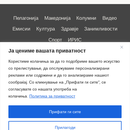
Пелагонија
Македонија
Колумни
Видео
Емисии
Култура
Здравје
Занимливости
Спорт
ИРИС
Ја цениме вашата приватност
Користиме колачиња за да го подобриме вашето искуство
со прелистување, да опслужуваме персонализирани
реклами или содржини и да го анализираме нашиот
Импресум
|
Маркетинг
сообраќај. Со кликнување на „Прифати ги сите“, се
согласувате со нашата употреба на
колачиња.
Политика за приватност
Прифати ги сите
Прилагоди