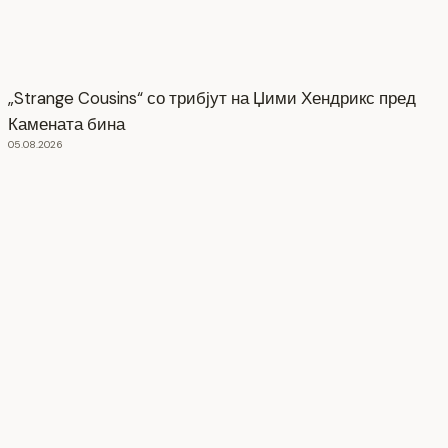
„Strange Cousins“ со трибјут на Џими Хендрикс пред
Камената бина
05.08.2026