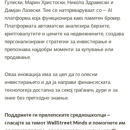
Гулески, Марин Христоски, Никола Здравески и
Дамјан Лазески. Тие се натпреваруваат со – AI
платформа која функционира како паметен брокер.
Платформата автоматски анализира берзите,
криптовалутите и цените на недвижнините, создава
персонализирани стратегии за инвестирање и
препознава најдобри моменти за купување или
продавање.
Оваа иновација има за цел да го олесни
инвестирањето и да ја направи финансиската
технологија достапна за секој граѓанин, дури и за
оние без претходно знаење.
Поддржете ги прилепските средношколци –
гласајте за тимот WallStreet Minds и помогнете им