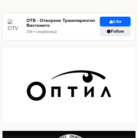
ОТВ - Отворено Транспарентно
Like
Вистинито
Follow
20k+ следбеници