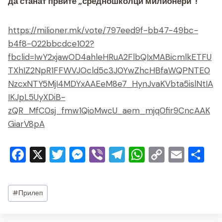
да станат првите „средношколци милионери“!
https://milioner.mk/vote/797eed9f-bb47-49bc-
b4f8-022bbcdce102?
fbclid=IwY2xjawOD4ahleHRuA2FlbQIxMABicmlkETFU
TXhIZ2NpR1FFWVJOcld5c3J0YwZhcHBfaWQPNTE0
NzcxNTY5MjI4MDYxAAEeM8e7_HynJvaKVbta5islNtIA
IKJpL5UyXDiB-
zQR_MfC0sj_fmw1QioMwcU_aem_mjq0fir9CncAAK
GiarV8pA
F
X
T
M
Vi
T
W
C
E
S
a
wi
e
b
el
h
o
m
h
c
tt
ss
er
e
at
p
ai
ar
Post
#
Прилеп
e
er
e
gr
s
y
l
e
Tags:
b
n
a
A
Li