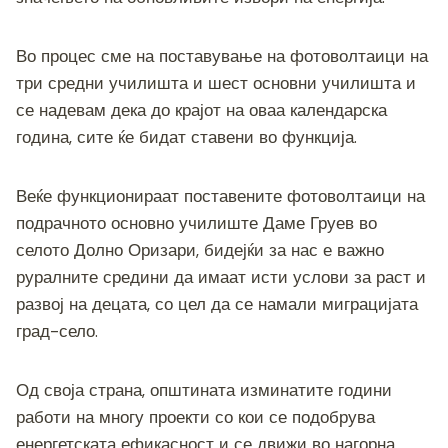
Во процес сме на поставување на фотоволтаици на
три средни училишта и шест основни училишта и
се надевам дека до крајот на оваа календарска
година, сите ќе бидат ставени во функција.
Веќе функционираат поставените фотоволтаици на
подрачното основно училиште Даме Груев во
селото Долно Оризари, бидејќи за нас е важно
руралните средини да имаат исти услови за раст и
развој на децата, со цел да се намали миграцијата
град-село.
Од своја страна, општината изминатите години
работи на многу проекти со кои се подобрува
енергетската ефикасност и се движи во нагорна