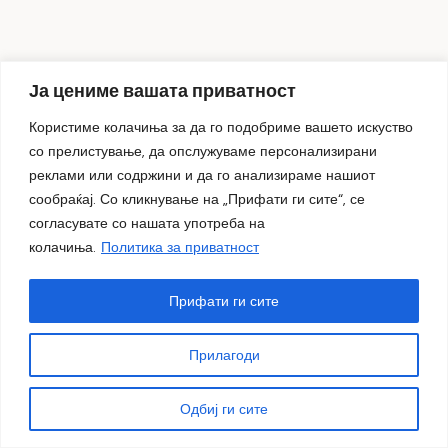
Ја цениме вашата приватност
Советникот Жарко Стеваноски пријави сечење на
платаните во дворот на ООУ „Кочо Рацин“ – побара
Користиме колачиња за да го подобриме вашето искуство
реакција од МВР и ОЈО
со прелистување, да опслужуваме персонализирани
23.07.2026
реклами или содржини и да го анализираме нашиот
сообраќај. Со кликнување на „Прифати ги сите“, се
Култура
согласувате со нашата употреба на
колачиња.
Политика за приватност
Прифати ги сите
Прилагоди
Одбиј ги сите