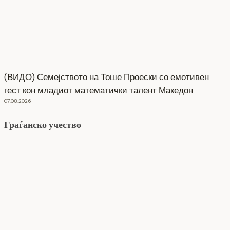
(ВИДО) Семејството на Тоше Проески со емотивен
гест кон младиот математички талент Македон
07.08.2026
Граѓанско учество