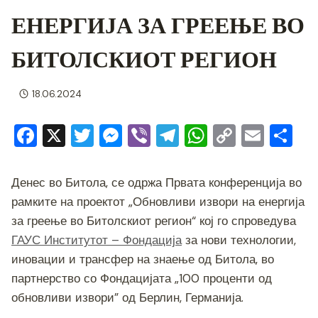
ЕНЕРГИЈА ЗА ГРЕЕЊЕ ВО
БИТОЛСКИОТ РЕГИОН
18.06.2024
F
X
T
M
Vi
T
W
C
E
S
a
wi
e
b
el
h
o
m
h
c
tt
ss
er
e
at
p
ai
ar
Денес во Битола, се одржа Првата конференција во
e
er
e
gr
s
y
l
e
рамките на проектот „Обновливи извори на енергија
b
n
a
A
Li
за греење во Битолскиот регион“ кој го спроведува
ГАУС Институтот – Фондација
за нови технологии,
o
g
m
p
n
иновации и трансфер на знаење од Битола, во
o
er
p
k
партнерство со Фондацијата „100 проценти од
k
обновливи извори” од Берлин, Германија.