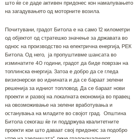
што ќе се даде активен придонес кон намалувањето
на загадувањето од моторните возила.
Почитувани, градот Битола е на само 12 километри
од објектот од стратешко значење за државата во
однос на производство на електрична енергија, РЕК
Битола. Од него, ја пропуштивме шансата во
изминатите 40 години, градот да биде поврзан на
топлинска енергија. Затоа е добро да се гледа
визионерски во иднината и да се бараат зелени
решенија за идниот топловод. Да се бараат нови
проекти и развој на локалната економија во правец
на овозможивање на зелени вработувања и
останувања на младите во својот град. Општина
Битола секогаш ќе ги поддржува квалитетните
проекти кои што даваат свој придонес за подобро
утре на заедницата“, рече градоначалникот