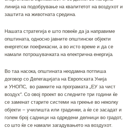
линија на подобрување на квалитетот на воздухот и
заштита на животната средина.
Нашата стратегија е што повеќе да ја направиме
општината, односно јавните општински објекти
енергетски поефикасни, а во исто време и да се
намали потрошувачката на електрична енергија.
Во таа насока, општината неодамна потпиша
договор со Делегацијата на Европската Унија
и УНОПС, во рамките на програмата „ЕУ за чист
воздух“. Со овој проект во следните три години ќе
се заменат старите системи на греење во неколку
објекти – училишта или градинки, а ќе се засадат и
голем број садници на одредени делници во градот,
со што ќе се намали загадувањето на воздухот.