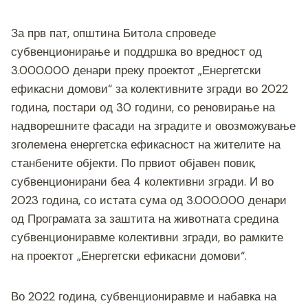
За прв пат, општина Битола спроведе
субвенционирање и поддршка во вредност од
3.000.000 денари преку проектот „Енергетски
ефикасни домови“ за колективните згради во 2022
година, постари од 30 години, со реновирање на
надворешните фасади на зградите и овозможување
зголемена енергетска ефикасност на жителите на
станбените објекти. По првиот објавен повик,
субвенционирани беа 4 колективни згради. И во
2023 година, со истата сума од 3.000.000 денари
од Програмата за заштита на животната средина
субвенциониравме колективни згради, во рамките
на проектот „Енергетски ефикасни домови“.
Во 2022 година, субвенциониравме и набавка на