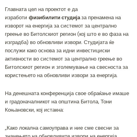
Главната цел на проектот е да
изработи
физибилити студија
за пренамена на
изворот на енергија за системот за централно
греење во Битолскиот регион (кој што е во фаза на
изградба) во обновливи извори. Студијата ќе
послужи како основа за идни инвестициски
активности во системот за централно греење во
Битолскиот регион и зголемување на свесноста за
користењето на обновливи извори за енергија.
На денешната конференција свое обраќање имаше
и градоначалникот на општина Битола, Тони
Коњановски, кој истакна:
„Како локална самоуправа и ние сме свесни за
значењето на обновливите извори на енергија.