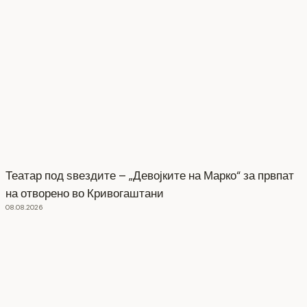
Театар под ѕвездите – „Девојките на Марко“ за првпат
на отворено во Кривогаштани
08.08.2026