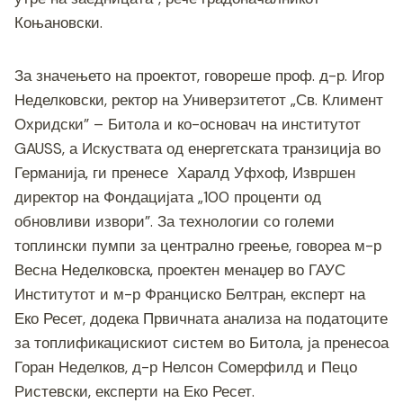
Коњановски.
За значењето на проектот, говореше проф. д-р. Игор
Неделковски, ректор на Универзитетот „Св. Климент
Охридски” – Битола и ко-основач на институтот
GAUSS, а Искуствата од енергетската транзиција во
Германија, ги пренесе Харалд Уфхоф, Извршен
директор на Фондацијата „100 проценти од
обновливи извори”. За технологии со големи
топлински пумпи за централно греење, говореа м-р
Весна Неделковска, проектен менаџер во ГАУС
Институтот и м-р Франциско Белтран, експерт на
Еко Ресет, додека Првичната анализа на податоците
за топлификацискиот систем во Битола, ја пренесоа
Горан Неделков, д-р Нелсон Сомерфилд и Пецо
Ристевски, експерти на Еко Ресет.