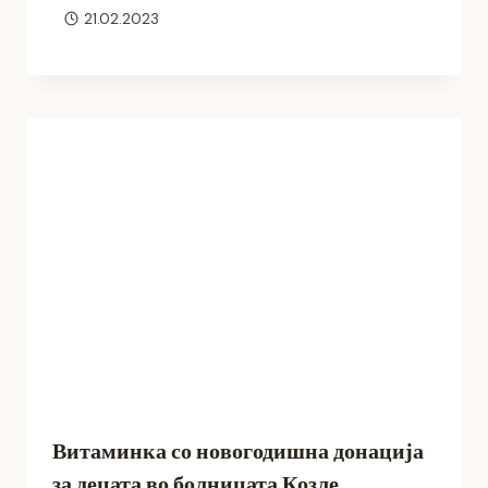
21.02.2023
Витаминка со новогодишна донација
за децата во болницата Козле