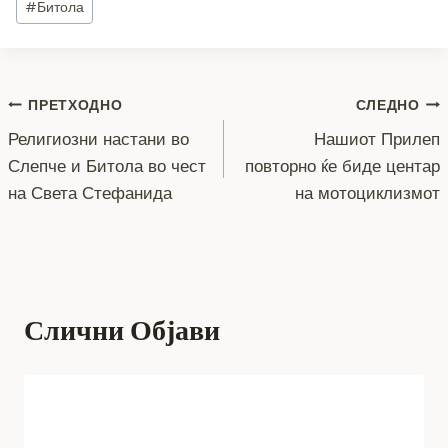
#
Битола
e
er
e
gr
s
y
l
e
Tags:
b
n
a
A
Li
o
g
m
p
n
Навигација
ПРЕТХОДНО
СЛЕДНО
o
er
p
k
Религиозни настани во
Нашиот Прилеп
k
на
Слепче и Битола во чест
повторно ќе биде центар
напис
на Света Стефанида
на мотоциклизмот
Слични Објави