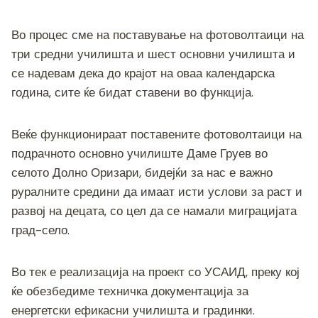
Во процес сме на поставување на фотоволтаици на
три средни училишта и шест основни училишта и
се надевам дека до крајот на оваа календарска
година, сите ќе бидат ставени во функција.
Веќе функционираат поставените фотоволтаици на
подрачното основно училиште Даме Груев во
селото Долно Оризари, бидејќи за нас е важно
руралните средини да имаат исти услови за раст и
развој на децата, со цел да се намали миграцијата
град-село.
Во тек е реализација на проект со УСАИД, преку кој
ќе обезбедиме техничка документација за
енергетски ефикасни училишта и градинки.