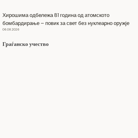
Хирошима одбележа 81 година од атомското
бомбардирање – повик за свет без нуклеарно оружје
06.08.2026
Граѓанско учество