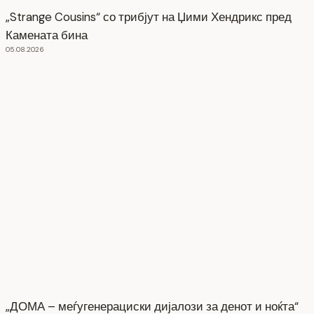
„Strange Cousins“ со трибјут на Џими Хендрикс пред
Камената бина
05.08.2026
„ДОМА – меѓугенерациски дијалози за денот и ноќта“