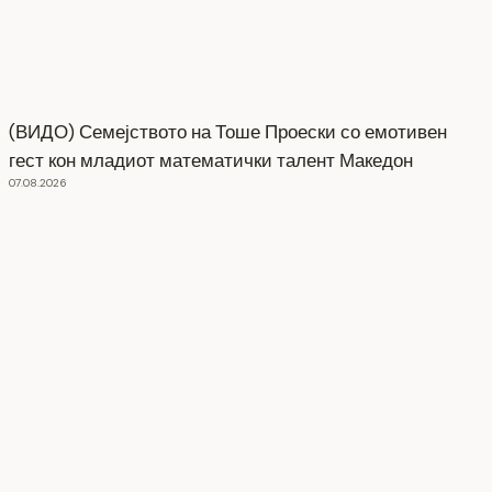
(ВИДО) Семејството на Тоше Проески со емотивен
гест кон младиот математички талент Македон
07.08.2026