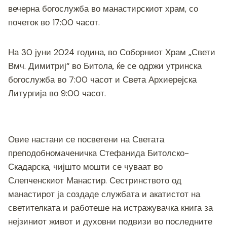
k
вечерна богослужба во манастирскиот храм, со
почеток во 17:00 часот.
На 30 јуни 2024 година, во Соборниот Храм „Свети
Вмч. Димитриј“ во Битола, ќе се одржи утринска
богослужба во 7:00 часот и Света Архиерејска
Литургија во 9:00 часот.
Овие настани се посветени на Светата
преподобномаченичка Стефанида Битолско-
Скадарска, чијшто мошти се чуваат во
Слепченскиот Манастир. Сестринството од
манастирот ја создаде службата и акатистот на
светителката и работеше на истражувачка книга за
нејзиниот живот и духовни подвизи во последните