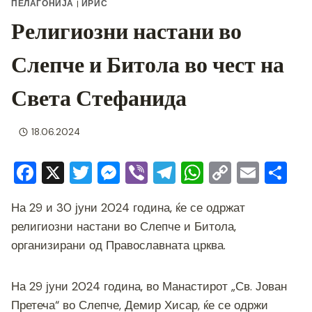
ПЕЛАГОНИЈА
|
ИРИС
Религиозни настани во
Слепче и Битола во чест на
Света Стефанида
18.06.2024
F
X
T
M
Vi
T
W
C
E
S
a
wi
e
b
el
h
o
m
h
На 29 и 30 јуни 2024 година, ќе се одржат
c
tt
ss
er
e
at
p
ai
ar
религиозни настани во Слепче и Битола,
e
er
e
gr
s
y
l
e
организирани од Православната црква.
b
n
a
A
Li
o
g
m
p
n
На 29 јуни 2024 година, во Манастирот „Св. Јован
o
er
p
k
Претеча“ во Слепче, Демир Хисар, ќе се одржи