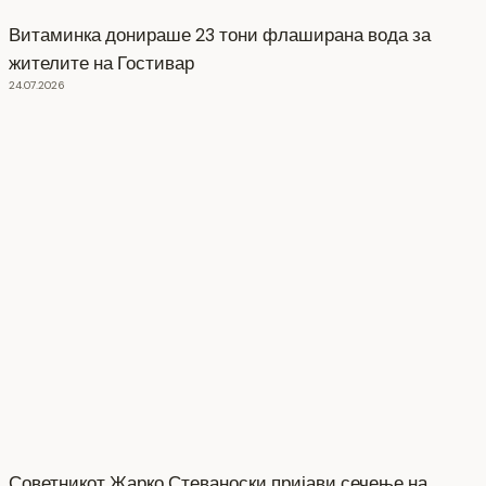
Витаминка донираше 23 тони флаширана вода за
жителите на Гостивар
24.07.2026
Советникот Жарко Стеваноски пријави сечење на