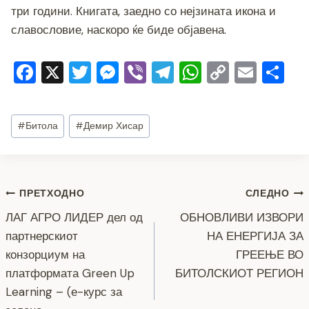
три години. Книгата, заедно со нејзината икона и
славословие, наскоро ќе биде објавена.
F
X
T
M
Vi
T
W
C
E
S
a
wi
e
b
el
h
o
m
h
c
tt
ss
er
e
at
p
ai
ar
Post
#
Битола
#
Демир Хисар
e
er
e
gr
s
y
l
e
Tags:
b
n
a
A
Li
o
g
m
p
n
Навигација
ПРЕТХОДНО
СЛЕДНО
o
er
p
k
ЛАГ АГРО ЛИДЕР дел од
ОБНОВЛИВИ ИЗВОРИ
k
на
партнерскиот
НА ЕНЕРГИЈА ЗА
напис
конзорциум на
ГРЕЕЊЕ ВО
платформата Green Up
БИТОЛСКИОТ РЕГИОН
Learning – (е-курс за