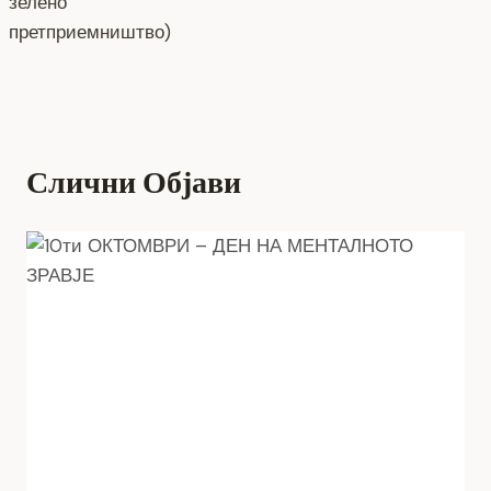
зелено
претприемништво)
Слични Објави