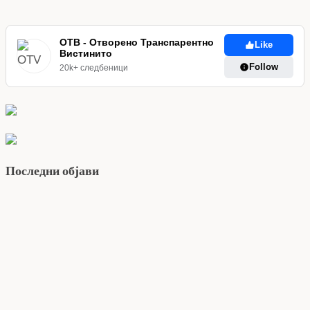
ОТВ - Отворено Транспарентно
Like
Вистинито
Follow
20k+ следбеници
Последни објави