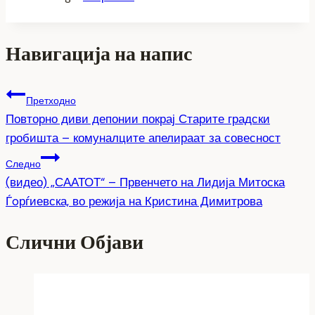
Навигација на напис
Претходно
Повторно диви депонии покрај Старите градски
гробишта – комуналците апелираат за совесност
Следно
(видео) „СААТОТ“ – Првенчето на Лидија Митоска
Ѓoрѓиевска, во режија на Кристина Димитрова
Слични Објави