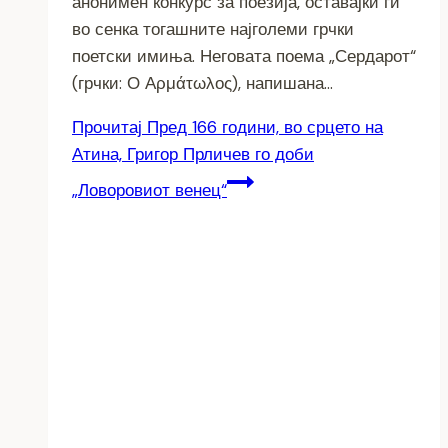
анонимен конкурс за поезија, оставајќи ги
во сенка тогашните најголеми грчки
поетски имиња. Неговата поема „Сердарот“
(грчки: Ο Αρμάτωλος), напишана…
Прочитај
Пред 166 години, во срцето на
Атина, Григор Прличев го доби
„Ловоровиот венец“