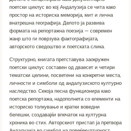
поетски циклус во кој Андалузија се чита како
простор на историска меморија, мит и лична
внатрешна географија. Делото ја развива
формата на репортажна поезија — современ
жанр што ги поврзува фактографијата,
авторското сведоштво и поетската слика.
Структурно, книгата претставува заокружен
поетски циклус составен од дваесет и четири
тематски целини, посветени на конкретни места,
личности и симболи од андалузиското културно
наследство. Секоја песна функционира како
поетска репортажа, надополнета со елементи на
историско толкување и кратки воведни
белешки, создавајќи впечаток на културна
хроника во стих. Авторскиот пристап ја претвора
Андалузија во симбол на повеќекултурност,