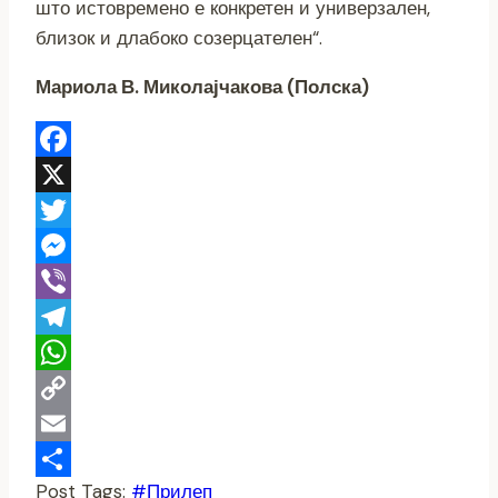
што истовремено е конкретен и универзален,
близок и длабоко созерцателен“.
Мариола В. Миколајчакова
(Полска)
Facebook
X
Twitter
Messenger
Viber
Telegram
WhatsApp
Copy
Link
Email
Post Tags:
#
Прилеп
Share