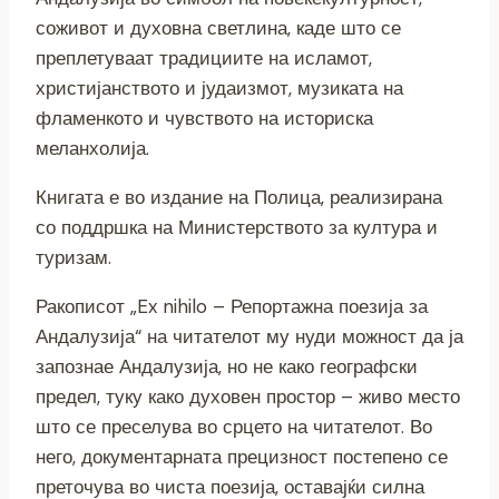
соживот и духовна светлина, каде што се
преплетуваат традициите на исламот,
христијанството и јудаизмот, музиката на
фламенкото и чувството на историска
меланхолија.
Книгата е во издание на Полица, реализирана
со поддршка на Министерството за култура и
туризам.
Ракописот „Ex nihilo – Репортажна поезија за
Андалузија“ на читателот му нуди можност да ја
запознае Андалузија, но не како географски
предел, туку како духовен простор – живо место
што се преселува во срцето на читателот. Во
него, документарната прецизност постепено се
преточува во чиста поезија, оставајќи силна