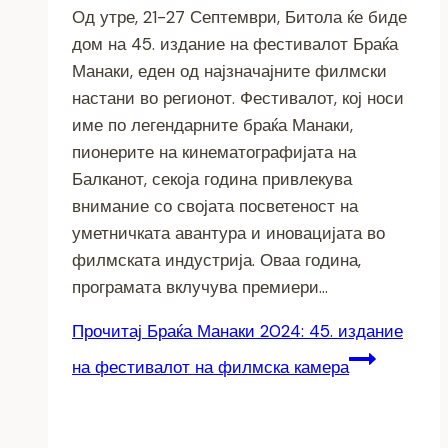
Од утре, 21-27 Септември, Битола ќе биде
дом на 45. издание на фестивалот Браќа
Манаки, еден од најзначајните филмски
настани во регионот. Фестивалот, кој носи
име по легендарните браќа Манаки,
пионерите на кинематографијата на
Балканот, секоја година привлекува
внимание со својата посветеност на
уметничката авантура и иновацијата во
филмската индустрија. Оваа година,
програмата вклучува премиери…
Прочитај
Браќа Манаки 2024: 45. издание
на фестивалот на филмска камера