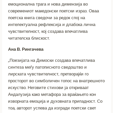
емоционална трага и нова димензија во
современиот македонски поетски израз. Оваа
поетска книга сведочи за редок спој на
интелектуална рефлексија и длабока лична
чувствителност, кој создава впечатлива
читателска блискост.
Ана В. Рингачева
„Поезијата на Димоски создава впечатлива
синтеза меѓу патописното сведоштво и
лирската чувствителност, претворајќи го
просторот во симболичен топос на внатрешното
искуство. Неговите стихови ја откриваат
Андалузија како метафора за враќањето кон
изворната емоција и духовната припадност. Со
тоа, авторот успева да изгради поетски свет