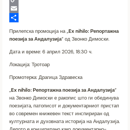
Copy
Link
Email
Share
Прилепска промоција на „
Ex nihilo: Репортажна
поезија за Андалузија
“ од Звонко Димоски.
Дата и време: 6 април 2026, 18:30 ч.
Локација: Тротоар
Промотерка: Драгица Здравеска
„
Ex nihilo: Репортажна поезија за Андалузија
“
на Звонко Димоски е ракопис што ги обединува
поезијата, патописот и документарниот пристап
во современ книжевен текст инспириран од
културната и духовната историја на Андалузија.
Делото е конципирано како документарно-