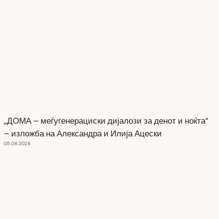
„ДОМА – меѓугенерациски дијалози за денот и ноќта“
– изложба на Александра и Илија Ацески
05.08.2026