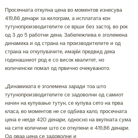
Просечната откупна цена во моментов изнесува
419,86 денари за килограм, а исплатата кон
тутунопроизводителите се врши без застој, во рок
од 3 до 5 работни дена. Забележлива е зголемена
динамика и од страна на производителите и од
страна на откупувачите, имајќи предвид дека
годинашниот род е со висок квалитет, но
количински помал од првично очекуваното.
„Динамиката е зголемена заради тоа што
тутунопроизводителите се задоволни од самиот
начин на купување тутун, се купува сето на прва
класа, во моментов не се одбива кало, просечната
цена е негде 420 денари, односно на вкупната сума
на сите количини што се откупени е 419,86 денари.
Од оваа цена се задоволни и