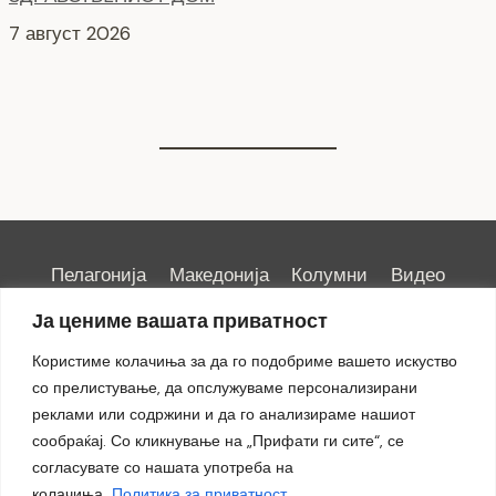
НОВ ПАРКИНГ ПРОСТОР ВО ЦЕНТАРОТ НА ГРАДОТ
6 август 2026
Пелагонија
Македонија
Колумни
Видео
Емисии
Култура
Здравје
Занимливости
Ја цениме вашата приватност
Спорт
ИРИС
Користиме колачиња за да го подобриме вашето искуство
со прелистување, да опслужуваме персонализирани
реклами или содржини и да го анализираме нашиот
сообраќај. Со кликнување на „Прифати ги сите“, се
Импресум
|
Маркетинг
согласувате со нашата употреба на
колачиња.
Политика за приватност