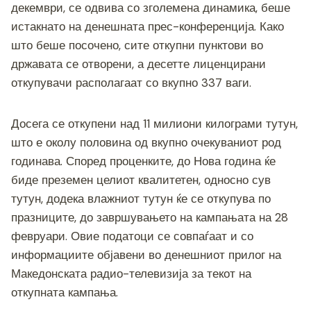
o
g
m
p
n
декември, се одвива со зголемена динамика, беше
o
er
p
k
истакнато на денешната прес-конференција. Како
k
што беше посочено, сите откупни пунктови во
државата се отворени, а десетте лиценцирани
откупувачи располагаат со вкупно 337 ваги.
Досега се откупени над 11 милиони килограми тутун,
што е околу половина од вкупно очекуваниот род
годинава. Според проценките, до Нова година ќе
биде преземен целиот квалитетен, односно сув
тутун, додека влажниот тутун ќе се откупува по
празниците, до завршувањето на кампањата на 28
февруари. Овие податоци се совпаѓаат и со
информациите објавени во денешниот прилог на
Македонската радио-телевизија за текот на
откупната кампања.