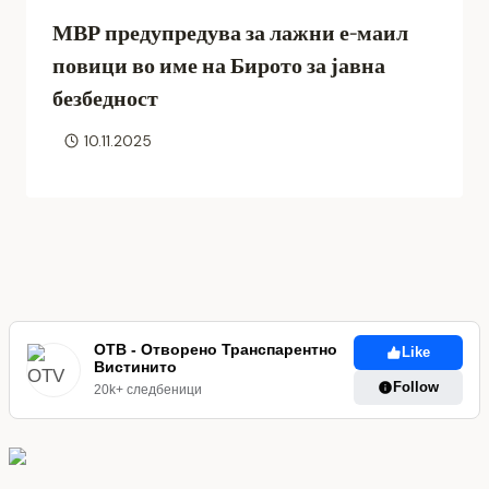
МВР предупредува за лажни е-маил
повици во име на Бирото за јавна
безбедност
10.11.2025
ОТВ - Отворено Транспарентно
Like
Вистинито
Follow
20k+ следбеници