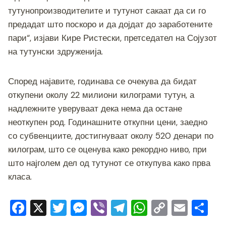
тутунопроизводителите и тутунот сакаат да си го
предадат што поскоро и да дојдат до заработените
пари“, изјави Кире Ристески, претседател на Сојузот
на тутунски здруженија.
Според најавите, годинава се очекува да бидат
откупени околу 22 милиони килограми тутун, а
надлежните уверуваат дека нема да остане
неоткупен род. Годинашните откупни цени, заедно
со субвенциите, достигнуваат околу 520 денари по
килограм, што се оценува како рекордно ниво, при
што најголем дел од тутунот се откупува како прва
класа.
F
X
T
M
Vi
T
W
C
E
S
a
wi
e
b
el
h
o
m
h