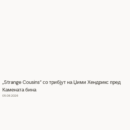
„Strange Cousins“ со трибјут на Џими Хендрикс пред
Камената бина
05.08.2026