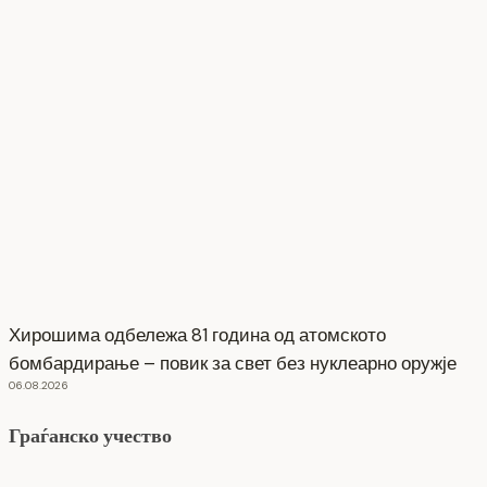
Хирошима одбележа 81 година од атомското
бомбардирање – повик за свет без нуклеарно оружје
06.08.2026
Граѓанско учество