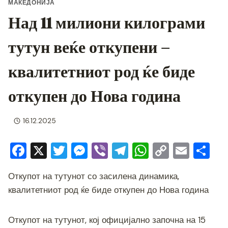
МАКЕДОНИЈА
Над 11 милиони килограми
тутун веќе откупени –
квалитетниот род ќе биде
откупен до Нова година
16.12.2025
F
X
T
M
Vi
T
W
C
E
S
a
wi
e
b
el
h
o
m
h
Откупот на тутунот со засилена динамика,
c
tt
ss
er
e
at
p
ai
ar
квалитетниот род ќе биде откупен до Нова година
e
er
e
gr
s
y
l
e
b
n
a
A
Li
Откупот на тутунот, кој официјално започна на 15