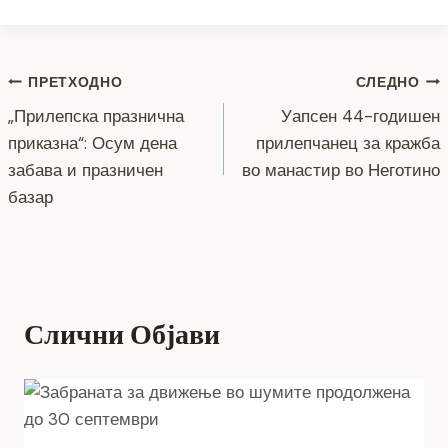
c
tt
ss
er
e
at
p
ai
ar
e
er
e
gr
s
y
l
e
Навигација
b
n
a
A
Li
ПРЕТХОДНО
СЛЕДНО
o
g
m
p
n
„Прилепска празнична
Уапсен 44-годишен
на
приказна“: Осум дена
прилепчанец за кражба
o
er
p
k
напис
забава и празничен
во манастир во Неготино
k
базар
Слични Објави