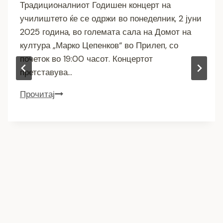
Традиционалниот Годишен концерт на
училиштето ќе се одржи во понеделник, 2 јуни
2025 година, во големата сала на Домот на
култура „Марко Цепенков“ во Прилеп, со
почеток во 19:00 часот. Концертот
претставува…
Прочитај
Годишен
концерт
на
ООМУ
„Ордан
Михајлоски
–
Оцка“
од
Прилеп