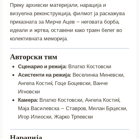
Преку архивски материјали, нарација и
визуелна реконструкција, филмот ја раскажува
приказната за Мирче Ацев – неговата борба,
идеали и жртва, оставени како траен белег во
колективната меморија.
Авторски тим
Сценарио и режија:
Влатко Костовски
Асистенти на режија:
Веселинка Миневски,
Ангела Костиќ, Гоце Боцевски, Ванче
Игновски
Камера:
Влатко Костовски, Ангела Костиќ,
Маја Василевска – Ставров, Милан Брцески,
Игор Илиоски, Жарко Трпевски
Нарација