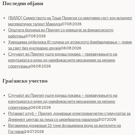
Последни објави
(ВИДО) Семејството на Тоше Проески со емотивен гест кон младиот
математички талент Македон
07.08.2026
Општата болница во Прилеп со извештај за финансиското
работење
07.08.2026
Хирошима одбележа 81 година од атомското бомбардирање – повик
за свет без нуклеарно оружје
06.08.2026
Случајот во Прилеп уште еднаш покажа – пријавувањето на
корупцијата е еден од најефикасните механизми за нејзино
спречување
06.08.2026
Граѓанско учество
Случајот во Прилеп уште еднаш покажа – пријавувањето на
корупцијата е еден од најефикасните механизми за нејзино
спречување
06.08.2026
Ротаракт клуб – Прилеп, донираше електромагнетен стимулатор за
Дневниот центар за лица со церебрална парализа
31.07.2026
Витаминка донираше 23 тони флаширана вода за жителите на
Гостивар
24.07.2026