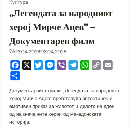
Култура
„Легендата за народниот
херој Мирче Ацев“ –
Документарен филм
03.04.2026
03.04.2026
F
X
T
M
Vi
T
W
C
E
a
wi
e
b
el
h
o
m
S
c
tt
ss
er
e
at
p
ai
h
e
er
e
gr
s
y
l
Документарниот филм „Легендата за народниот
ar
херој Мирче Ацев“ претставува автентичен и
b
n
a
A
Li
e
емотивен приказ за животот и делото на еден
o
g
m
p
n
од најзначајните херои од македонската
o
er
p
k
историја.
k