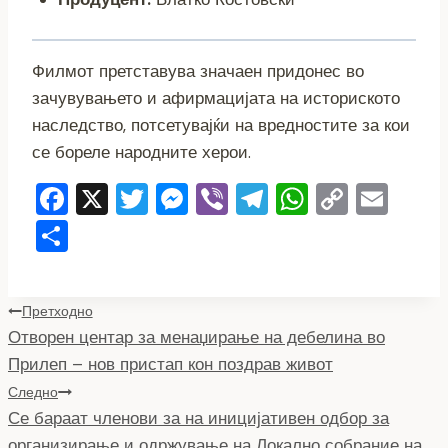
Филмот претставува значаен придонес во
зачувувањето и афирмацијата на историското
наследство, потсетувајќи на вредностите за кои
се бореле народните херои.
F
X
T
M
Vi
T
W
C
E
a
wi
e
b
el
h
o
m
S
c
tt
ss
er
e
at
p
ai
h
e
er
e
gr
s
y
l
ar
Навигација
Претходно
b
n
a
A
Li
e
Отворен центар за менаџирање на дебелина во
o
g
m
p
n
на
Прилеп – нов пристап кон поздрав живот
o
er
p
k
напис
Следно
k
Се бараат членови за на иницијативен одбор за
организирање и одржување на Локално собрание на