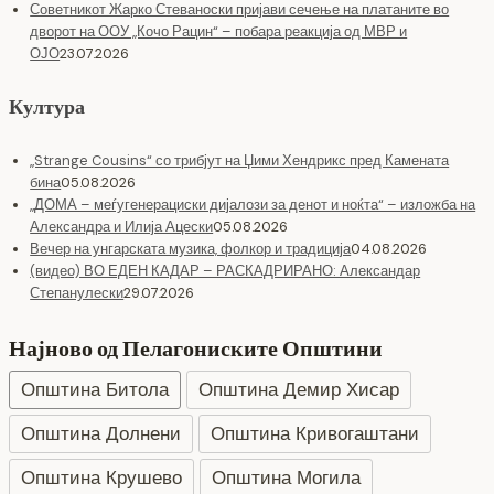
Советникот Жарко Стеваноски пријави сечење на платаните во
дворот на ООУ „Кочо Рацин“ – побара реакција од МВР и
ОЈО
23.07.2026
Култура
„Strange Cousins“ со трибјут на Џими Хендрикс пред Камената
бина
05.08.2026
„ДОМА – меѓугенерациски дијалози за денот и ноќта“ – изложба на
Александра и Илија Ацески
05.08.2026
Вечер на унгарската музика, фолкор и традиција
04.08.2026
(видео) ВО ЕДЕН КАДАР – РАСКАДРИРАНО: Александар
Степанулески
29.07.2026
Најново од Пелагониските Општини
Општина Битола
Општина Демир Хисар
Општина Долнени
Општина Кривогаштани
Општина Крушево
Општина Могила