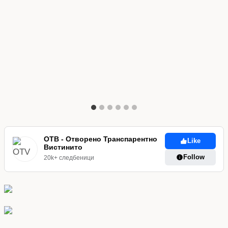
ОТВ - Отворено Транспарентно
Like
Вистинито
Follow
20k+ следбеници