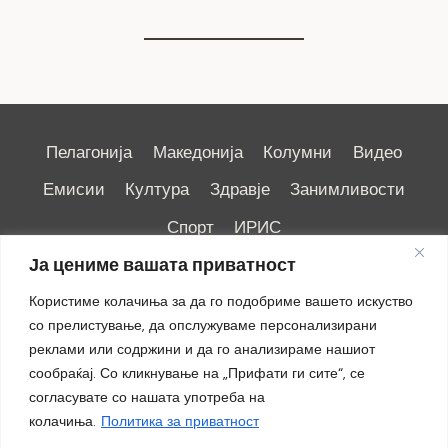
Пелагонија
Македонија
Колумни
Видео
Емисии
Култура
Здравје
Занимливости
Спорт
ИРИС
Ја цениме вашата приватност
Користиме колачиња за да го подобриме вашето искуство
со прелистување, да опслужуваме персонализирани
реклами или содржини и да го анализираме нашиот
Импресум
|
Маркетинг
сообраќај. Со кликнување на „Прифати ги сите“, се
согласувате со нашата употреба на
колачиња.
Политика за приватност