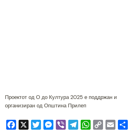
Проектот од О до Култура 2025 е поддржан и
организиран од Општина Прилеп
F
X
T
M
Vi
T
W
C
E
S
a
wi
e
b
el
h
o
m
h