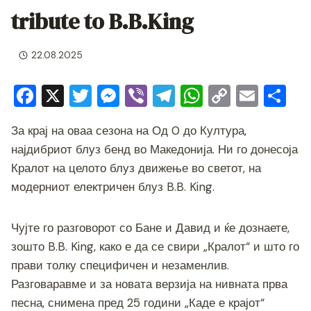
tribute to B.B.King
22.08.2025
F
X
T
M
Vi
T
W
C
E
S
a
wi
e
b
el
h
o
m
h
За крај на оваа сезона на Од 0 до Култура,
c
tt
ss
er
e
at
p
ai
ar
најдибриот блуз бенд во Македонија. Ни го донесоја
e
er
e
gr
s
y
l
e
Кралот на целото блуз движење во светот, на
b
n
a
A
Li
модерниот електричен блуз B.B. King.
o
g
m
p
n
o
er
p
k
Чујте го разговорот со Бане и Давид и ќе дознаете,
k
зошто B.B. King, како е да се свири „Кралот“ и што го
прави толку специфичен и незаменлив.
Разговаравме и за новата верзија на нивната прва
песна, снимена пред 25 години „Каде е крајот“