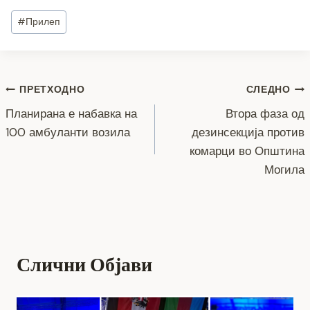
c
tt
ss
er
e
at
p
ai
ar
Post
#
Прилеп
e
er
e
gr
s
y
l
e
Tags:
b
n
a
A
Li
o
g
m
p
n
Навигација
ПРЕТХОДНО
СЛЕДНО
o
er
p
k
Планирана е набавка на
Втора фаза од
k
на
100 амбуланти возила
дезинсекција против
напис
комарци во Општина
Могила
Слични Објави