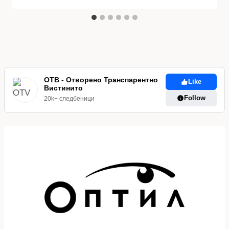
ОТВ - Отворено Транспарентно
Like
Вистинито
Follow
20k+ следбеници