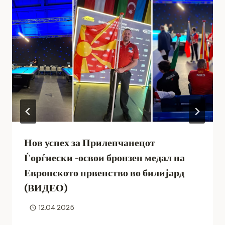
Нов успех за Прилепчанецот
Ѓорѓиески -освои бронзен медал на
Европското првенство во билијард
(ВИДЕО)
12.04.2025