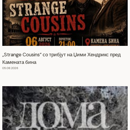
„Strange Cousins“ со трибјут на Џими Хендрикс пред
Камената бина
05.08.2026