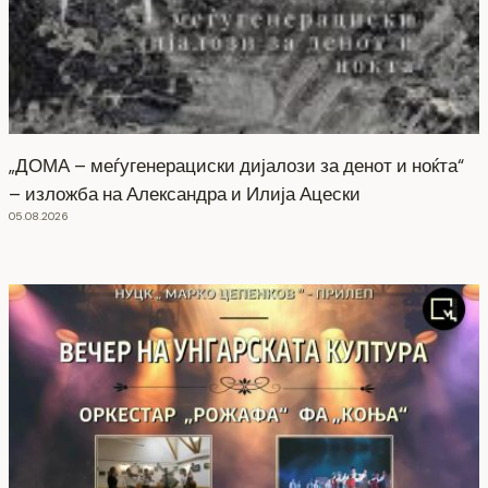
„ДОМА – меѓугенерациски дијалози за денот и ноќта“
– изложба на Александра и Илија Ацески
05.08.2026