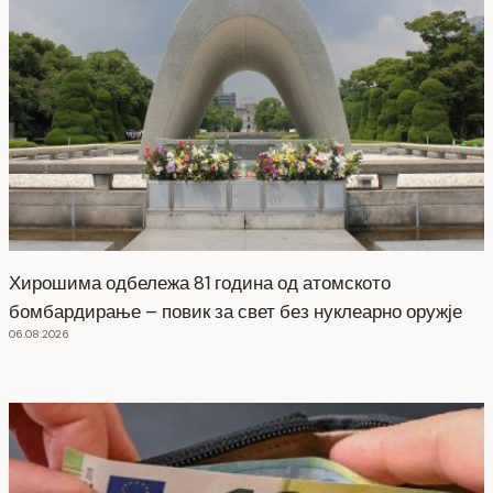
Хирошима одбележа 81 година од атомското
бомбардирање – повик за свет без нуклеарно оружје
06.08.2026