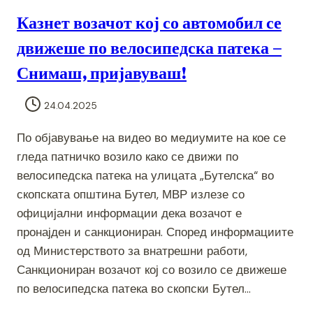
Казнет возачот кој со автомобил се
движеше по велосипедска патека –
Снимаш, пријавуваш!
24.04.2025
По објавување на видео во медиумите на кое се
гледа патничко возило како се движи по
велосипедска патека на улицата „Бутелска“ во
скопската општина Бутел, МВР излезе со
официјални информации дека возачот е
пронајден и санкциониран. Според информациите
од Министерството за внатрешни работи,
Санкциониран возачот кој со возило се движеше
по велосипедска патека во скопски Бутел…