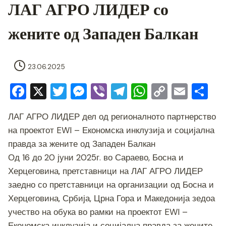
ЛАГ АГРО ЛИДЕР со
жените од Западен Балкан
23.06.2025
Facebook
X
Twitter
Messenger
Viber
Telegram
WhatsApp
Copy
Emai
Sh
Link
ЛАГ АГРО ЛИДЕР дел од регионалното партнерство
на проектот EWI – Економска инклузија и социјална
правда за жените од Западен Балкан
Од 16 до 20 јуни 2025г. во Сараево, Босна и
Херцеговина, претставници на ЛАГ АГРО ЛИДЕР
заедно со претставници на организации од Босна и
Херцеговина, Србија, Црна Гора и Македонија зедоа
учество на обука во рамки на проектот EWI –
Економска инклузија и социјална правда за жените