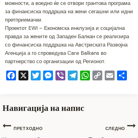
можности, а воедно ќе се отвори грантова програма
за финансиска поддршка на жени сегашни или идни
претприемачки.
Проектот EWI – Економска инклузија и социјална
правда за жените од Западен Балкан се реализира
со финансиска поддршка на Австриската Развојна
Агенција а го спроведува Care Balkans во
партнерство со организации од Регионот.
Facebook
X
Twitter
Messenger
Viber
Telegram
WhatsApp
Copy
Emai
Sh
Link
Навигација на напис
ПРЕТХОДНО
СЛЕДНО