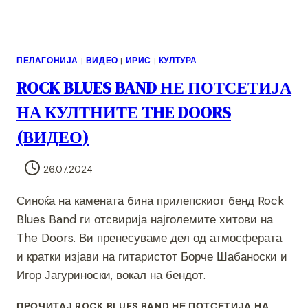
ПЕЛАГОНИЈА
|
ВИДЕО
|
ИРИС
|
КУЛТУРА
ROCK BLUES BAND НЕ ПОТСЕТИЈА
НА КУЛТНИТЕ THE DOORS
(ВИДЕО)
26.07.2024
Синоќа на камената бина прилепскиот бенд Rock
Blues Band ги отсвирија најголемите хитови на
The Doors. Ви пренесуваме дел од атмосферата
и кратки изјави на гитаристот Борче Шабаноски и
Игор Јагуриноски, вокал на бендот.
ПРОЧИТАЈ
ROCK BLUES BAND НЕ ПОТСЕТИЈА НА