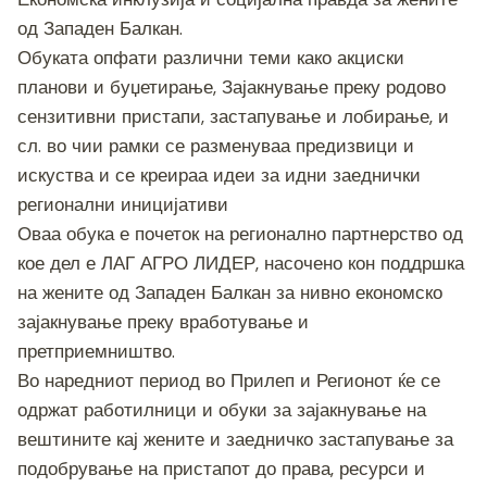
од Западен Балкан.
Обуката опфати различни теми како акциски
планови и буџетирање, Зајакнување преку родово
сензитивни пристапи, застапување и лобирање, и
сл. во чии рамки се разменуваа предизвици и
искуства и се креираа идеи за идни заеднички
регионални иницијативи
Оваа обука е почеток на регионално партнерство од
кое дел е ЛАГ АГРО ЛИДЕР, насочено кон поддршка
на жените од Западен Балкан за нивно економско
зајакнување преку вработување и
претприемништво.
Во наредниот период во Прилеп и Регионот ќе се
одржат работилници и обуки за зајакнување на
вештините кај жените и заедничко застапување за
подобрување на пристапот до права, ресурси и