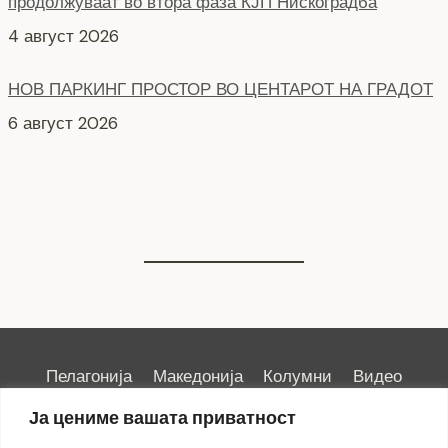
4 август 2026
НОВ ПАРКИНГ ПРОСТОР ВО ЦЕНТАРОТ НА ГРАДОТ
6 август 2026
СЕ АСФАЛТИРА УЛИЦАТА „КОЗАРА“
6 август 2026
Пелагонија
Македонија
Колумни
Видео
Емисии
Култура
Здравје
Занимливости
Ја цениме вашата приватност