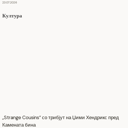
23.07.2026
Култура
„Strange Cousins“ со трибјут на Џими Хендрикс пред
Камената бина