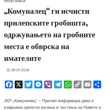
ПЕЛАГОНИЈА
„Комуналец“ ги исчисти
прилепските гробишта,
одржувањето на гробните
места е обврска на
имателите
28.05.2026
F
X
T
M
Vi
T
W
C
E
S
a
wi
e
b
el
h
o
m
h
c
tt
ss
er
e
at
p
ai
ar
ЈКП „Комуналец“ – Прилеп информира дека е
e
er
e
gr
s
y
l
e
извршено целосно косење и чистење на Новите и