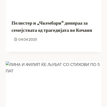
Пелистер и „Чкембари“ донираа за
семејствата од трагедијата во Кочани
04.04.2025