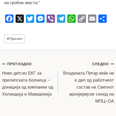
на гробни места.“
F
X
T
M
Vi
T
W
C
E
S
a
wi
e
b
el
h
o
m
h
c
tt
ss
er
e
at
p
ai
ar
Post
#
Прилеп
e
er
e
gr
s
y
l
e
Tags:
b
n
a
A
Li
o
g
m
p
n
Навигација
ПРЕТХОДНО
СЛЕДНО
o
er
p
k
Ново детско ЕКГ за
Владиката Петар веќе не
k
на
прилепската болница –
е дел од работниот
напис
донација од компании од
состав на Светиот
Холандија и Македонија
архијерејски синод на
МПЦ-ОА