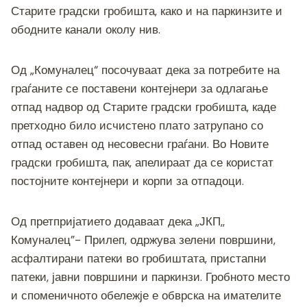
b
n
a
A
Li
Старите градски гробишта, како и на паркинзите и
ободните канали околу нив.
o
g
m
p
n
o
er
p
k
Од „Комуналец“ посочуваат дека за потребите на
k
граѓаните се поставени контејнери за одлагање
отпад надвор од Старите градски гробишта, каде
претходно било исчистено плато затрупано со
отпад оставен од несовесни граѓани. Во Новите
градски гробишта, пак, апелираат да се користат
постојните контејнери и корпи за отпадоци.
Од претпријатието додаваат дека „ЈКП,,
Комуналец”- Прилеп, одржува зелени површини,
асфалтирани патеки во гробиштата, пристапни
патеки, јавни површини и паркинзи. Гробното место
и споменичното обележје е обврска на имателите