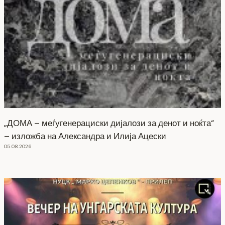
„ДОМА – меѓугенерациски дијалози за денот и ноќта“
– изложба на Александра и Илија Ацески
05.08.2026