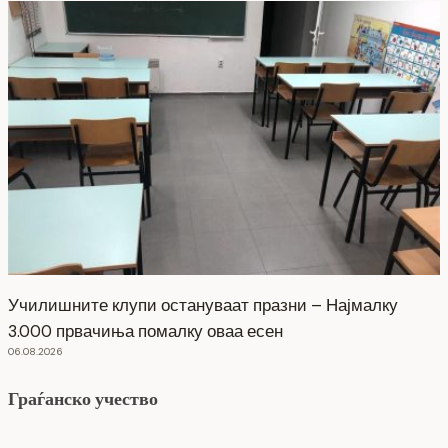
Училишните клупи остануваат празни – Најмалку
3.000 првачиња помалку оваа есен
06.08.2026
Граѓанско учество