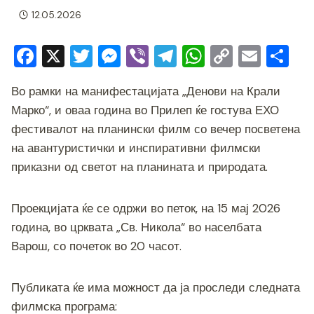
12.05.2026
F
X
T
M
Vi
T
W
C
E
S
a
wi
e
b
el
h
o
m
h
Во рамки на манифестацијата „Денови на Крали
c
tt
ss
er
e
at
p
ai
ar
Марко“, и оваа година во Прилеп ќе гостува ЕХО
e
er
e
gr
s
y
l
e
фестивалот на планински филм со вечер посветена
b
n
a
A
Li
на авантуристички и инспиративни филмски
o
g
m
p
n
приказни од светот на планината и природата.
o
er
p
k
k
Проекцијата ќе се одржи во петок, на 15 мај 2026
година, во црквата „Св. Никола“ во населбата
Варош, со почеток во 20 часот.
Публиката ќе има можност да ја проследи следната
филмска програма: