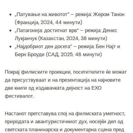
„Патување на животот“ – режија: Жером Танон
(Франција, 2024, 44 минути)
„Патагонија: достигнат врв“ – режија: Денис
Лукјанчук (Казахстан, 2024, 38 минути)
„Најдобриот ден досега“ – режија: Бен Најт и
Берн Броуди (САД, 2025, 48 минути)
Покрај филмските проекции, посетителите ќе можат
да присуствуваат и на презентација на најновите
две книги од издавачката дејност на ЕХО
фестивалот.
Настанот претставува спој на филмската уметност,
природата и авантуристичкиот дух, носејќи дел од
светската планинарска и документарна сцена пред