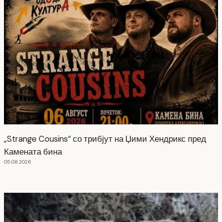
„Strange Cousins“ со трибјут на Џими Хендрикс пред
Камената бина
05.08.2026