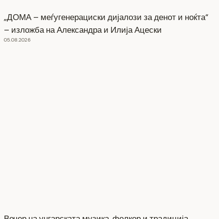
„ДОМА – меѓугенерациски дијалози за денот и ноќта“
– изложба на Александра и Илија Ацески
05.08.2026
Вечер на унгарската музика, фолкор и традиција