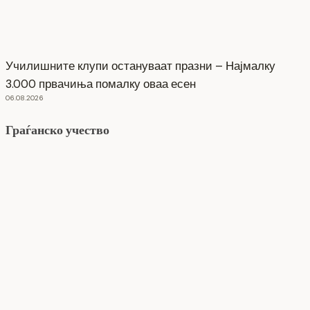
Училишните клупи остануваат празни – Најмалку
3.000 првачиња помалку оваа есен
06.08.2026
Граѓанско учество