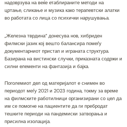
надоврзува на веќе етаблираните методи на
цртање, сликање и музика како терапевтски алатки
во работата со лица со психички нарушувања.
„Железна тврдина“ донесува нов, хибриден
филмски јазик кој вешто балансира помеѓу
документарниот пристап и играната структура.
Базирана на вистински случки, приказната содржи и
силни елементи на фантазија и бајка.
Поголемиот дел од материјалот е снимен во
периодот меѓу 2021 и 2023 година, токму за време
на филмските работилници организирани со цел да
им се помогне на пациентите да ги пребродат
тешките периоди на пандемиски затворања и
присилна изолација.