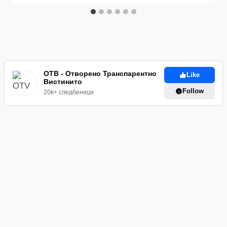
ОТВ - Отворено Транспарентно
Like
Вистинито
Follow
20k+ следбеници