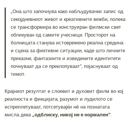
„Она што започнува како набљудувачки запис од
секојдневниот живот и креативните вежби, полека
се трансформира во конструиран филмски свет
обликуван од самите учесници. Просторот на
болницата станува истовремено реална средина
и сцена за фиктивни ситуации, каде што личните
приказни, фантазиите и изведените идентитети
почнуваат да се преклопуваат“, појаснуваат од
тимот.
Крајниот резултат е слоевит и духовит филм во кој
реалноста и фикцијата, разумот и лудилото се
испреплетуваат, потсетувајќи нè на познатата
мисла дека
„одблиску, никој не е нормален“
.