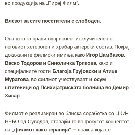
k
во продукција на „Пиреј Филм“.
Влезот за сите посетители е слободен.
Она што го прави овој проект исклучителен е
неговиот хетероген и храбар актерски состав. Покрај
докажаните филмски имиња како
Игор Џамбазов,
Васко Тодоров и Синоличка Трпкова
, како и
специјалните гости
Благоја Грујовски и Атиџе
Муратова
, во филмот учествуваат и
осум
штитеници од Психијатриската болница во Демир
Хисар
.
Филмот е реализиран во блиска соработка со ЦКИ-
НЕБО од Суводол, ставајќи го во фокусот концептот
на
„филмот како терапија“
– пракса која се