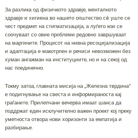
За разлика од физичкото здравје, менталното
здравје и хигиена во нашето општество сè уште се
чест предмет на стигматизација, а луѓето кои се
соочуваат со овие проблеми редовно завршуваат
на маргините. Процесот на нивна ресоцијализација
и адаптација е макотрпен и речиси невозможен без
хуман ангажман на институциите, но и на секој од
нас поединечно.
Токму затоа, главната мисија на „Железна тврдина“
е подигнување на свеста и информираноста кај
граѓаните. Прилепчани вечерва имаат шанса да
поддржат еден исклучително важен проект кој преку
уметноста отвора нови хоризонти за емпатија и
разбирање.