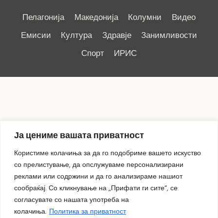
Пелагонија
Македонија
Колумни
Видео
Емисии
Култура
Здравје
Занимливости
Спорт
ИРИС
Ја цениме вашата приватност
Импресум
|
Користиме колачиња за да го подобриме вашето искуство
Маркетинг
со прелистување, да опслужуваме персонализирани
реклами или содржини и да го анализираме нашиот
сообраќај. Со кликнување на „Прифати ги сите“, се
согласувате со нашата употреба на
колачиња.
Политика за приватност