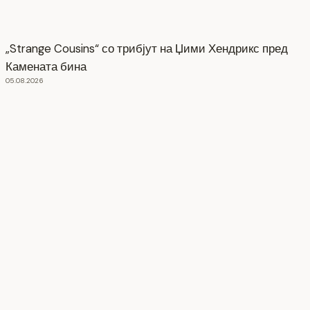
„Strange Cousins“ со трибјут на Џими Хендрикс пред
Камената бина
05.08.2026