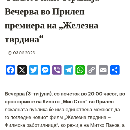
Вечерва во Прилеп
премиера на „Железна
тврдина“
03.06.2026
F
X
T
M
Vi
T
W
C
E
S
a
wi
e
b
el
h
o
m
h
c
tt
ss
er
e
at
p
ai
ar
Вечерва (3-ти јуни), со почеток во 20:00 часот, во
e
er
e
gr
s
y
l
e
просториите на Киното „Мис Стон“ во Прилеп
,
b
n
a
A
Li
локалната публика ќе има единствена можност да
o
g
m
p
n
го погледне новиот филм „Железна тврдина –
o
er
p
k
Филмска работилница“, во режија на Митко Панов, а