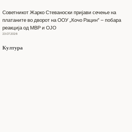
Советникот Жарко Стеваноски пријави сечење на
платаните во дворот на ООУ „Кочо Рацин“ – побара
реакција од МВР и ОЈО
23.07.2026
Култура