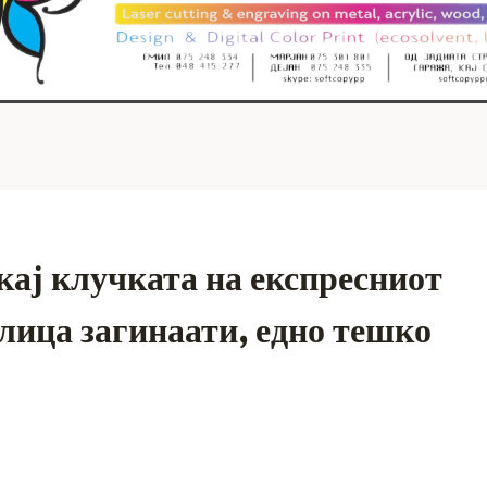
кај клучката на експресниот
 лица загинаати, едно тешко