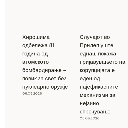
Хирошима
Случајот во
одбележа 81
Прилеп уште
година од
еднаш покажа –
атомското
пријавувањето на
бомбардирање –
корупцијата е
повик за свет без
еден од
нуклеарно оружје
најефикасните
06.08.2026
механизми за
нејзино
спречување
06.08.2026