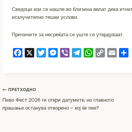
Сведоци кои се нашле во близина велат дека итни
исклучително тешки услови.
Причините за несреќата се уште се утврдуваат.
F
X
T
M
Vi
T
W
C
E
a
wi
e
b
el
h
o
m
c
tt
ss
er
e
at
p
ai
e
er
e
gr
s
y
l
b
n
a
A
Li
Навигација
ПРЕТХОДНО
o
g
m
p
n
Пиво Фест 2026 ги откри датумите, но главното
на
o
er
p
k
прашање останува отворено – кој ќе пее?
напис
k