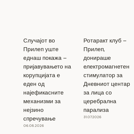
Случајот во
Ротаракт клуб –
Прилеп уште
Прилеп,
еднаш покажа –
донираше
пријавувањето на
електромагнетен
корупцијата е
стимулатор за
еден од
Дневниот центар
најефикасните
за лица со
механизми за
церебрална
нејзино
парализа
31.07.2026
спречување
06.08.2026
„Толку ли брзо го заборавивте