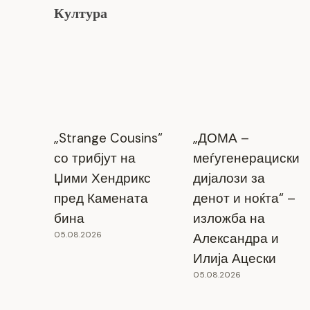
Култура
„Strange Cousins“
„ДОМА –
со трибјут на
меѓугенерациски
Џими Хендрикс
дијалози за
пред Камената
денот и ноќта“ –
бина
изложба на
05.08.2026
Александра и
Илија Ацески
05.08.2026