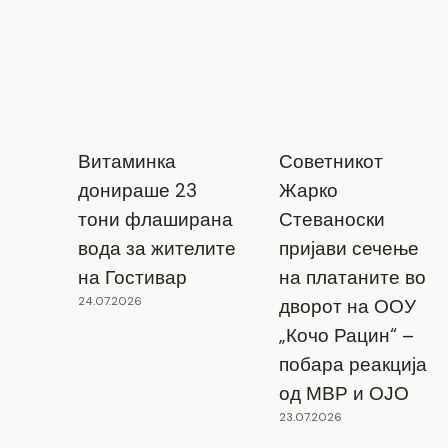
Кочани?“
09.05.2025
Витаминка
Советникот
донираше 23
Жарко
тони флаширана
Стеваноски
вода за жителите
пријави сечење
на Гостивар
на платаните во
24.07.2026
дворот на ООУ
„Кочо Рацин“ –
побара реакција
од МВР и ОЈО
23.07.2026