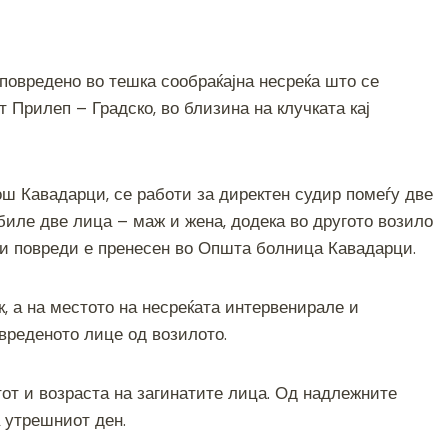
S
h
ar
 повредено во тешка сообраќајна несреќа што се
e
т Прилеп – Градско, во близина на клучката кај
 Кавадарци, се работи за директен судир помеѓу две
убиле две лица – маж и жена, додека во другото возило
ки повреди е пренесен во Општа болница Кавадарци.
, а на местото на несреќата интервенирале и
вреденото лице од возилото.
т и возраста на загинатите лица. Од надлежните
а утрешниот ден.