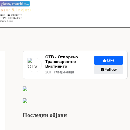
ОТВ - Отворено
Like
Транспарентно
Вистинито
Follow
20k+ следбеници
Последни објави