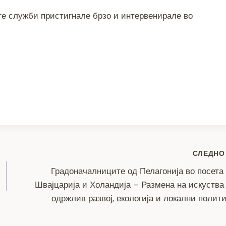
те служби пристигнале брзо и интервенирале во
S
h
ar
e
СЛЕДНО
Градоначалниците од Пелагонија во посета
Швајцарија и Холандија – Размена на искуства
одржлив развој, екологија и локални полит