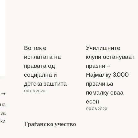
Во тек е
Училишните
исплатата на
клупи остануваат
правата од
празни –
социјална и
Најмалку 3.000
детска заштита
првачиња
06.08.2026
помалку оваа
есен
 на
06.08.2026
 за
ики
Граѓанско учество