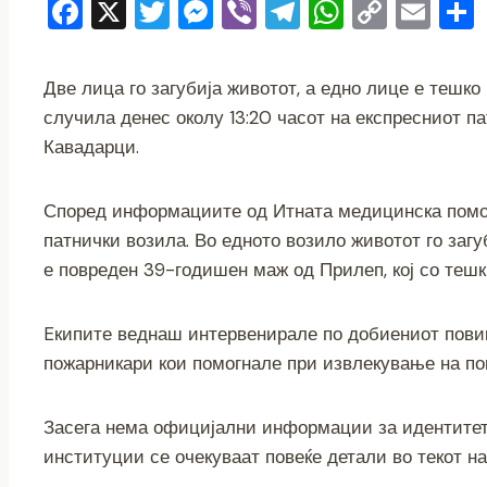
F
X
T
M
Vi
T
W
C
E
a
wi
e
b
el
h
o
m
c
tt
ss
er
e
at
p
ai
Две лица го загубија животот, а едно лице е тешко
e
er
e
gr
s
y
l
случила денес околу 13:20 часот на експресниот па
b
n
a
A
Li
Кавадарци.
o
g
m
p
n
o
er
p
k
Според информациите од Итната медицинска помош
патнички возила. Во едното возило животот го заг
k
е повреден 39-годишен маж од Прилеп, кој со теш
Eкипите веднаш интервенирале по добиениот повик
пожарникари кои помогнале при извлекување на по
Засега нема официјални информации за идентитето
институции се очекуваат повеќе детали во текот н