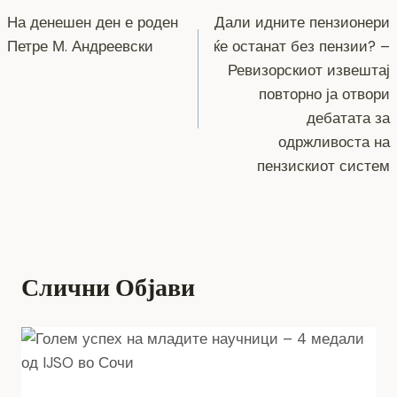
b
n
a
A
Li
o
g
m
p
n
На денешен ден е роден
Дали идните пензионери
на
Петре М. Андреевски
ќе останат без пензии? –
o
er
p
k
напис
Ревизорскиот извештај
k
повторно ја отвори
дебатата за
одржливоста на
пензискиот систем
Слични Објави