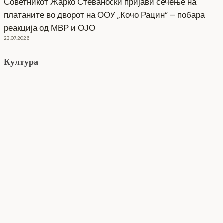
Советникот Жарко Стеваноски пријави сечење на
платаните во дворот на ООУ „Кочо Рацин“ – побара
реакција од МВР и ОЈО
23.07.2026
Култура