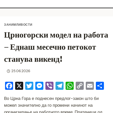
ЗАНИМЛИВОСТИ
Црногорски модел на работа
– Еднаш месечно петокот
станува викенд!
25.06.2026
F
X
T
M
Vi
T
W
C
E
S
a
wi
e
b
el
h
o
m
h
Во Црна Гора е поднесен предлог-закон што би
c
tt
ss
er
e
at
p
ai
ar
можел значително да го промени начинот на
e
er
e
gr
s
y
l
e
организирање на работното време. Пратеници од