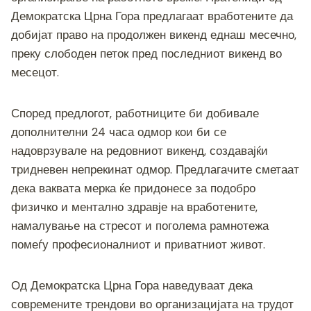
b
n
a
A
Li
Демократска Црна Гора предлагаат вработените да
o
g
m
p
n
добијат право на продолжен викенд еднаш месечно,
o
er
p
k
преку слободен петок пред последниот викенд во
месецот.
k
Според предлогот, работниците би добивале
дополнителни 24 часа одмор кои би се
надоврзувале на редовниот викенд, создавајќи
тридневен непрекинат одмор. Предлагачите сметаат
дека ваквата мерка ќе придонесе за подобро
физичко и ментално здравје на вработените,
намалување на стресот и поголема рамнотежа
помеѓу професионалниот и приватниот живот.
Од Демократска Црна Гора наведуваат дека
современите трендови во организацијата на трудот