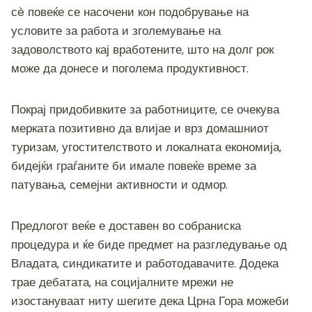
сè повеќе се насочени кон подобрување на
условите за работа и зголемување на
задоволството кај вработените, што на долг рок
може да донесе и поголема продуктивност.
Покрај придобивките за работниците, се очекува
мерката позитивно да влијае и врз домашниот
туризам, угостителството и локалната економија,
бидејќи граѓаните би имале повеќе време за
патувања, семејни активности и одмор.
Предлогот веќе е доставен во собраниска
процедура и ќе биде предмет на разгледување од
Владата, синдикатите и работодавачите. Додека
трае дебатата, на социјалните мрежи не
изостануваат ниту шегите дека Црна Гора можеби