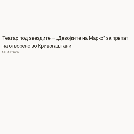
Театар под ѕвездите – „Девојките на Марко“ за првпат
на отворено во Кривогаштани
08.08.2026