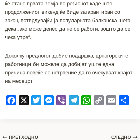
ќе стане првата земја во регионот каде што
продолжениот викенд ќе биде загарантиран со
закон, потврдувајќи ја популарната балканска шега
дека „ако може денес да не се работи, зошто да се
чека утре“.
Доколку предлогот добие поддршка, црногорските
работници би можеле да добијат уште една
причина повеќе со нетрпение да го очекуваат крајот
на месецот
F
X
T
M
Vi
T
W
C
E
S
a
wi
e
b
el
h
o
m
h
c
tt
ss
er
e
at
p
ai
ar
e
er
e
gr
s
y
l
e
Навигација
ПРЕТХОДНО
СЛЕДНО