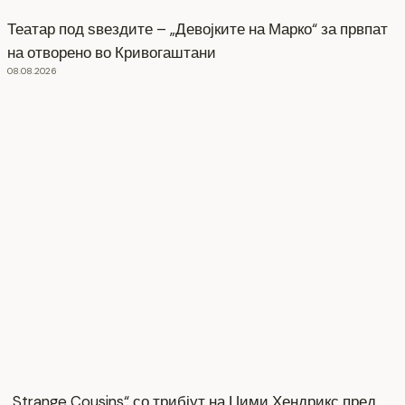
Театар под ѕвездите – „Девојките на Марко“ за првпат
на отворено во Кривогаштани
08.08.2026
„Strange Cousins“ со трибјут на Џими Хендрикс пред