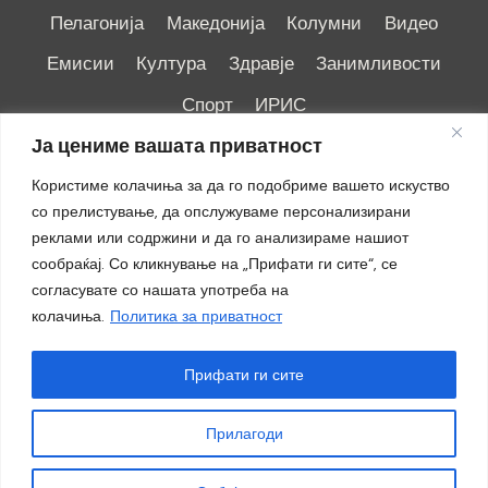
Пелагонија
Македонија
Колумни
Видео
Емисии
Култура
Здравје
Занимливости
Спорт
ИРИС
Ја цениме вашата приватност
Користиме колачиња за да го подобриме вашето искуство
со прелистување, да опслужуваме персонализирани
реклами или содржини и да го анализираме нашиот
Импресум
|
Маркетинг
сообраќај. Со кликнување на „Прифати ги сите“, се
согласувате со нашата употреба на
колачиња.
Политика за приватност
Прифати ги сите
Прилагоди
© 2018 - 2026 ОТВ