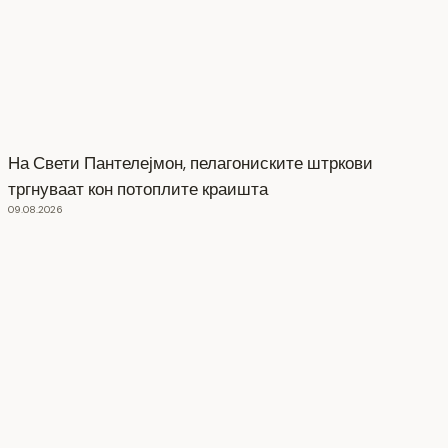
На Свети Пантелејмон, пелагониските штркови
тргнуваат кон потоплите краишта
09.08.2026