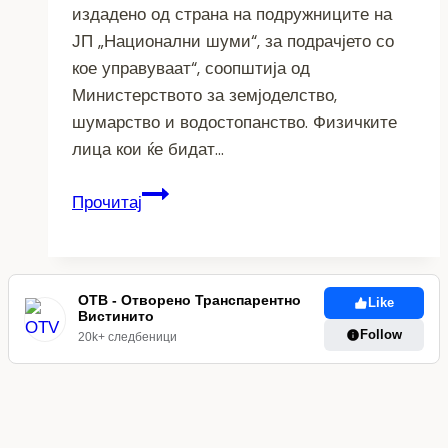
издадено од страна на подружниците на
ЈП „Национални шуми“, за подрачјето со
кое управуваат“, соопштија од
Министерството за земјоделство,
шумарство и водостопанство. Физичките
лица кои ќе бидат…
ЦЕЛОСНА
Прочитај
ЗАБРАНА
ЗА
ДВИЖЕЊЕ
ВО
ОТВ - Отворено Транспарентно
Like
Вистинито
ШУМИТЕ.
Follow
20k+ следбеници
КАЗНИ
ДО
2000
ЕВРА