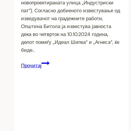
новопроектираната улица „Индустриски
пат“). Согласно добиеното известување од
изведувачот на градежните работи,
Општина Битола ја известува јавноста
дека во четврток на 10.10.2024 година,
делот помеѓу „Идеал Шипка“ и „Агнеса“, ќе
биде…
ИЗВЕСТУВАЊЕ
Прочитај
ЗА
ЈАВНОСТ:
ПРОДОЛЖУВААТ
ГРАДЕЖНИТЕ
РАБОТИ
НА
УЛИЦА
„БУРСА“