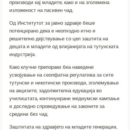
производи кај младите, како и на зголемена
изложеност на пасивен чад.
Од Институтот за јавно здравје беше
потенцирано дека е неопходно итно и
решително дејствување со цел заштита на
децата и младите од влијанијата на тутунската
индустрија.
Како клучни препораки беа наведени
усвојување на сеопфатна регулатива за сите
тутунски и никотински производи, зголемување
на акцизите, задолжителна едукација во
училиштата, континуирани медиумски кампањи
и доследно спроведување на законите за
средини без чад.
Заштитата на здравјето на младите генерации,