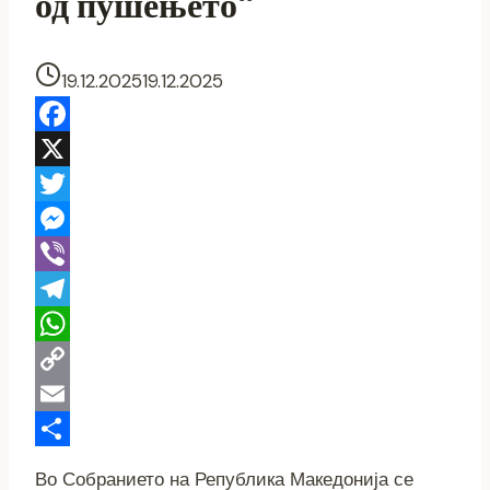
од пушењето“
19.12.2025
19.12.2025
Facebook
X
Twitter
Messenger
Viber
Telegram
WhatsApp
Copy
Link
Email
Share
Во Собранието на Република Македонија се