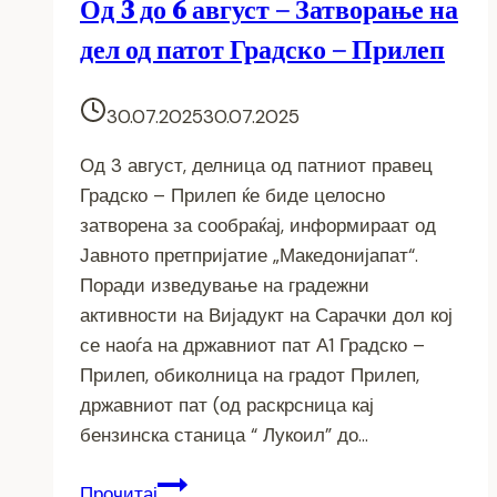
Од 3 до 6 август – Затворање на
дел од патот Градско – Прилеп
30.07.2025
30.07.2025
Од 3 август, делница од патниот правец
Градско – Прилеп ќе биде целосно
затворена за сообраќај, информираат од
Јавното претпријатие „Македонијапат“.
Поради изведување на градежни
активности на Вијадукт на Сарачки дол кој
се наоѓа на државниот пат А1 Градско –
Прилеп, обиколница на градот Прилеп,
државниот пат (од раскрсница кај
бензинска станица “ Лукоил” до…
Од
Прочитај