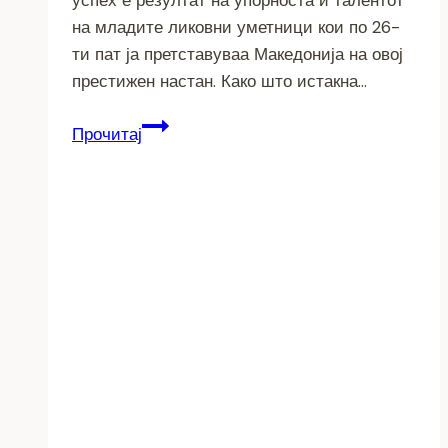
успех е резултат на упорноста и талентот
на младите ликовни уметници кои по 26-
ти пат ја претставуваа Македонија на овој
престижен настан. Како што истакна…
Четири
Прочитај
злата
за
битолските
млади
уметници