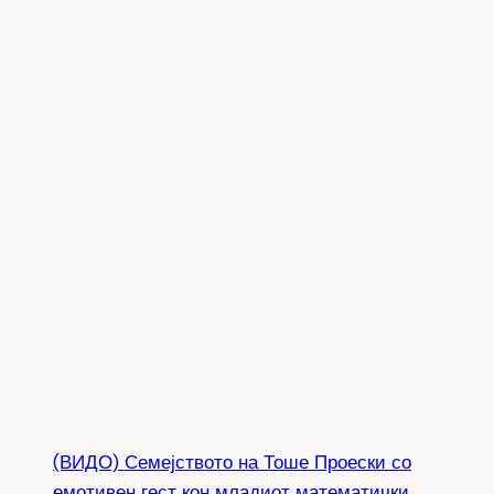
(ВИДО) Семејството на Тоше Проески со
емотивен гест кон младиот математички