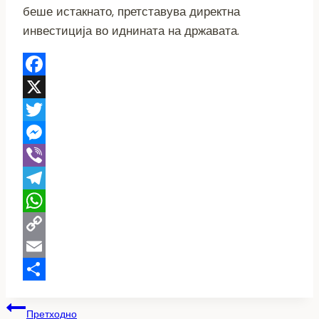
беше истакнато, претставува директна
инвестиција во иднината на државата.
Facebook
X
Twitter
Messenger
Viber
Telegram
WhatsApp
Copy
Link
Email
Share
Навигација
Претходно