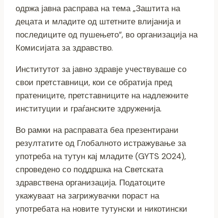
одржа јавна расправа на тема „Заштита на
децата и младите од штетните влијанија и
последиците од пушењето“, во организација на
Комисијата за здравство.
Институтот за јавно здравје учествуваше со
свои претставници, кои се обратија пред
пратениците, претставниците на надлежните
институции и граѓанските здруженија.
Во рамки на расправата беа презентирани
резултатите од Глобалното истражување за
употреба на тутун кај младите (GYTS 2024),
спроведено со поддршка на Светската
здравствена организација. Податоците
укажуваат на загрижувачки пораст на
употребата на новите тутунски и никотински