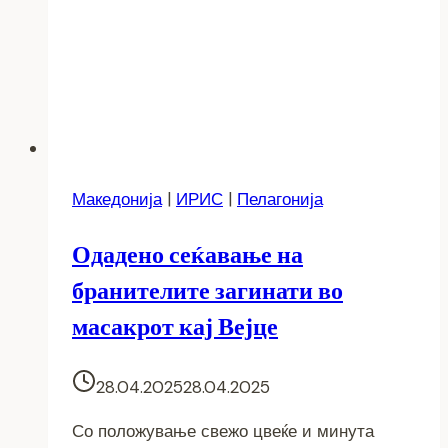
Македонија
|
ИРИС
|
Пелагонија
Одадено сеќавање на
бранителите загинати во
масакрот кај Вејце
28.04.2025
28.04.2025
Со положување свежо цвеќе и минута