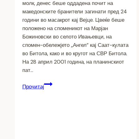
молк, денес беше оддадена почит на
македонските бранители загинати пред 24
години во масакрот кај Вејце. Цвеќе беше
положено на споменикот на Марјан
Божиновски во селото Ивањевци, на
спомен-обележјето „Ангел“ кај Саат-кулата
во Битола, како и во кругот на СВР Битола.
На 28 април 2001 година, на планинскиот
пат…
Одадено
Прочитај
сеќавање
на
бранителите
загинати
во
масакрот