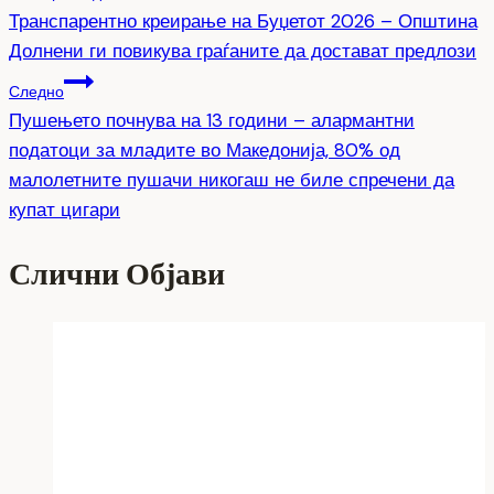
Транспарентно креирање на Буџетот 2026 – Општина
на
Долнени ги повикува граѓаните да достават предлози
напис
Следно
Пушењето почнува на 13 години – алармантни
податоци за младите во Македонија, 80% од
малолетните пушачи никогаш не биле спречени да
купат цигари
Слични Објави