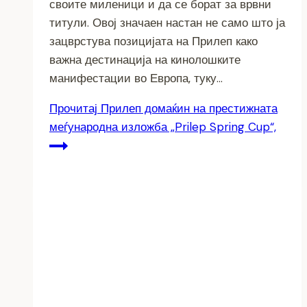
своите миленици и да се борат за врвни
титули. Овој значаен настан не само што ја
зацврстува позицијата на Прилеп како
важна дестинација на кинолошките
манифестации во Европа, туку…
Прочитај
Прилеп домаќин на престижната
меѓународна изложба „Prilep Spring Cup“,