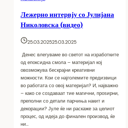
Лежерно интервју со Јулијана
Николовска (видео)
25.03.2025
25.03.2025
Денес влегуваме во светот на изработките
од епоксидна смола – материјал кој
овозможува бескрајни креативни
можности. Кои се најголемите предизвици
во работата со овој материјал? И, најважно
– како се создаваат тие магични, проѕирни,
преполни со детали парчиња накит и
декорации? Јуле ќе ни раскаже за целиот
процес, од идеја до финален производ, ќе
ни…