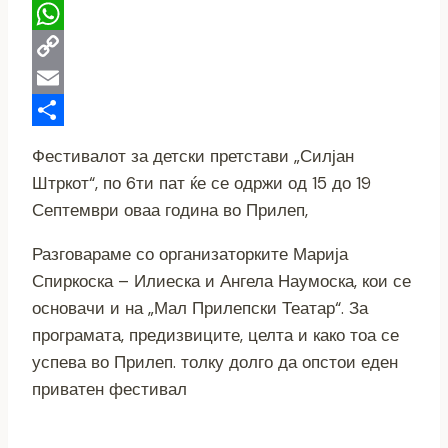
Telegram
WhatsApp
Copy
Link
Email
Share
Фестивалот за детски претстави „Силјан
Штркот“, по 6ти пат ќе се одржи од 15 до 19
Септември оваа година во Прилеп,
Разговараме со организаторките Марија
Спиркоска – Илиеска и Ангела Наумоска, кои се
основачи и на „Мал Прилепски Театар“. За
програмата, предизвиците, целта и како тоа се
успева во Прилеп. толку долго да опстои еден
приватен фестивал