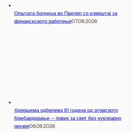
Општата болница во Прилеп со извештај за
финансиското работење
07.08.2026
Хирошима одбележа 81 година од атомското
бомбардирање – повик за свет без нуклеарно
оружје
06.08.2026