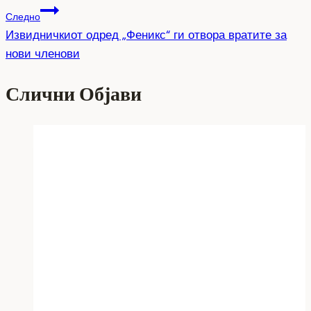
Следно
Извидничкиот одред „Феникс“ ги отвора вратите за
нови членови
Слични Објави