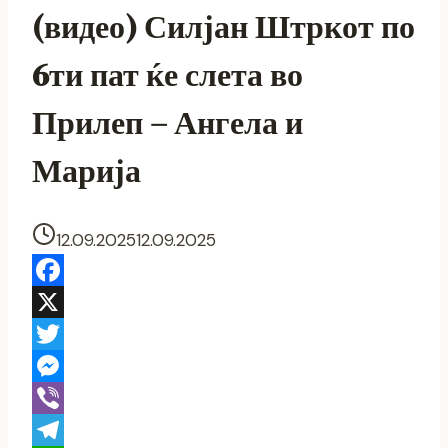
(видео) Силјан Штркот по
6ти пат ќе слета во
Прилеп – Ангела и
Марија
12.09.2025
12.09.2025
Facebook
X
Twitter
Messenger
Viber