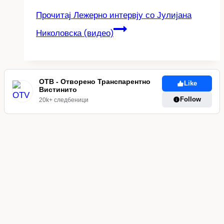
Прочитај
Лежерно интервју со Јулијана
Николовска (видео)
ОТВ - Отворено Транспарентно
Like
Вистинито
Follow
20k+ следбеници