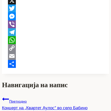
Facebook
X
Twitter
Messenger
Viber
Telegram
WhatsApp
Copy
Link
Email
Share
Навигација на напис
Претходно
Концерт на „Квартет Аулос“ во село Бабино