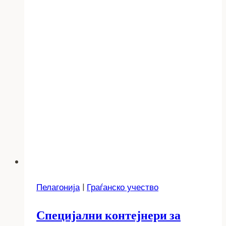
Пелагонија
|
Граѓанско учество
Специјални контејнери за