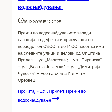
водоснабдување
15.12.2025
15.12.2025
Прекин во водоснабдувањето заради
санација на дефекти и приклучоци во
периодот од 08.00 ч. до 14.00 часот ќе има
на следните улици и делови од Општина
Прилеп: – ул. ,,Марксова”; – ул. ,,Пиринска”
– ул. ,,Благоја Јовчески”; – ул. ,,Димитрија
Чупоски” – Реон ,,Точила 1” и – н.м.
Ореовец.
Прочитај
РЦУК Прилеп: Прекин во
водоснабдување