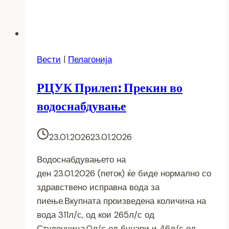
Вести
|
Пелагонија
РЦУК Прилеп: Прекин во
водоснабдување
23.01.2026
23.01.2026
Водоснабдувањето на
ден 23.01.2026 (петок) ќе биде нормално со
здравствено исправна вода за
пиење.Вкупната произведена количина на
вода 311л/с, од кои 265л/с од
Студенчица,0л/с од бунари и 46л/с од