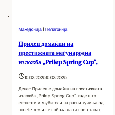
Македонија
|
Пелагонија
Прилеп домаќин на
престижната меѓународна
изложба „Prilep Spring Cup“,
15.03.2025
15.03.2025
Денес Прилеп е домаќин на престижната
изложба „Prilep Spring Cup“, каде што
експерти и љубители на расни кучиња од
повеќе земји се собраа да ги претстават