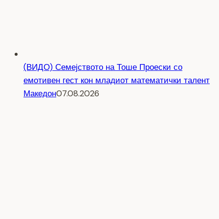
(ВИДО) Семејството на Тоше Проески со
емотивен гест кон младиот математички талент
Македон
07.08.2026