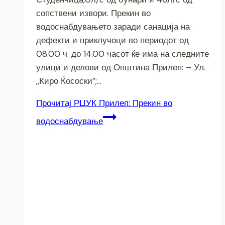
сопствени извори. Прекин во
водоснабдувањето заради санација на
дефекти и приклучоци во периодот од
08.00 ч. до 14.00 часот ќе има на следните
улици и делови од Општина Прилеп: – Ул.
,,Киро Ќососки”;…
Прочитај
РЦУК Прилеп: Прекин во
водоснабдување