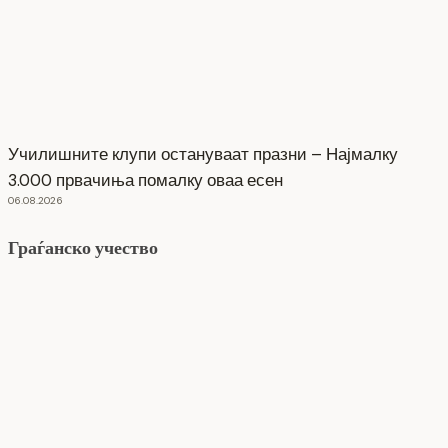
Училишните клупи остануваат празни – Најмалку
3.000 првачиња помалку оваа есен
06.08.2026
Граѓанско учество