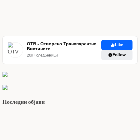
ОТВ - Отворено Транспарентно
Like
Вистинито
Follow
20k+ следбеници
Последни објави