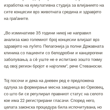
изработка на кумулативна студија за влијанието на
сите концесии врз животната средина и здравјето
на граѓаните.
„Во изминативе 35 години никој не направил
анализа како големиот број концесии влијаат врз
здравјето на луѓето. Пелагонија ја полни Државната
клиника со пациенти со белодробни и канцерогени
заболувања, а сè уште не е испитано зошто токму
од овој регион бројот е најголем“, рече Стеваноски.
Тој посочи и дека на дневен ред е предложена
одлука за формирање месна заедница во Ореовец,
со што би се регулирал правниот статус на селото
кое има 22 регистрирани гласачи. Според него,
целата законска процедура била испочитувана, но