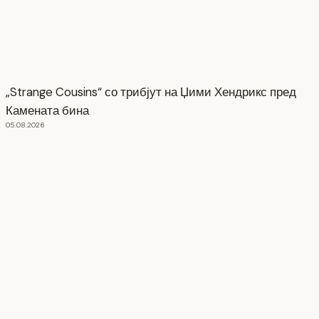
„Strange Cousins“ со трибјут на Џими Хендрикс пред
Камената бина
05.08.2026