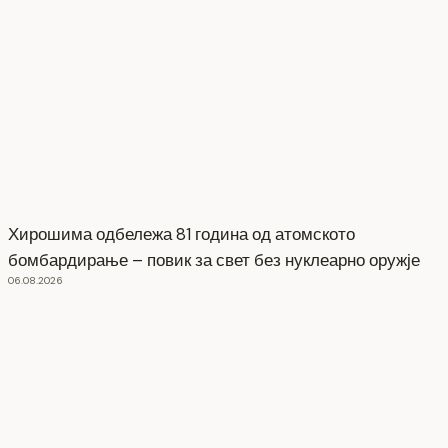
Хирошима одбележа 81 година од атомското
бомбардирање – повик за свет без нуклеарно оружје
06.08.2026