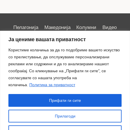
Пелагонија
Македонија
Колумни
Видео
Емисии
Култура
Здравје
Занимливости
Ја цениме вашата приватност
Спорт
ИРИС
Користиме колачиња за да го подобриме вашето искуство
со прелистување, да опслужуваме персонализирани
реклами или содржини и да го анализираме нашиот
сообраќај. Со кликнување на „Прифати ги сите“, се
Импресум
|
Маркетинг
согласувате со нашата употреба на
колачиња.
Политика за приватност
Прифати ги сите
Прилагоди
© 2018 - 2026 ОТВ