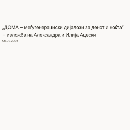
„ДОМА – меѓугенерациски дијалози за денот и ноќта“
– изложба на Александра и Илија Ацески
05.08.2026