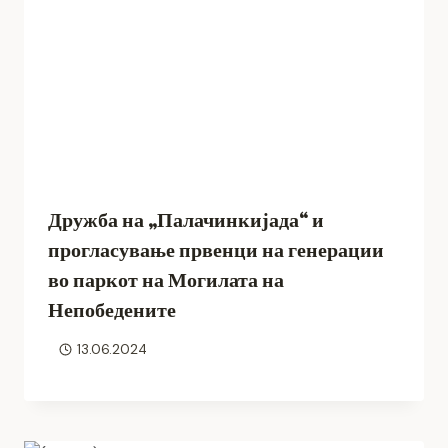
Дружба на „Палачинкијада“ и
прогласување првенци на генерации
во паркот на Могилата на
Непобедените
13.06.2024