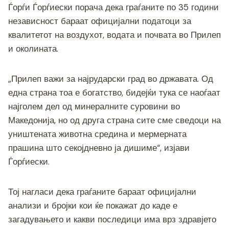
Ѓорѓи Ѓорѓиески порача дека граѓаните по 35 години
независност бараат официјални податоци за
квалитетот на воздухот, водата и почвата во Прилеп
и околината.
„Прилеп важи за најрударски град во државата. Од
една страна тоа е богатство, бидејќи тука се наоѓаат
најголем дел од минералните суровини во
Македонија, но од друга страна сите сме сведоци на
уништената животна средина и мермерната
прашина што секојдневно ја дишиме“, изјави
Ѓорѓиески.
Тој нагласи дека граѓаните бараат официјални
анализи и бројки кои ќе покажат до каде е
загадувањето и какви последици има врз здравјето