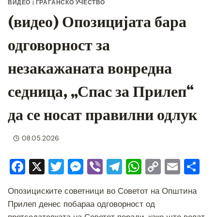
ВИДЕО
|
ГРАЃАНСКО УЧЕСТВО
(видео) Опозицијата бара
одговорност за
незакажаната вонредна
седница, „Спас за Прилеп“
да се носат правилни одлук
08.05.2026
F
X
T
M
Vi
T
W
C
E
S
a
wi
e
b
el
h
o
m
h
Опозициските советници во Советот на Општина
c
tt
ss
er
e
at
p
ai
ar
Прилеп денес побараа одговорност од
e
er
e
gr
s
y
l
e