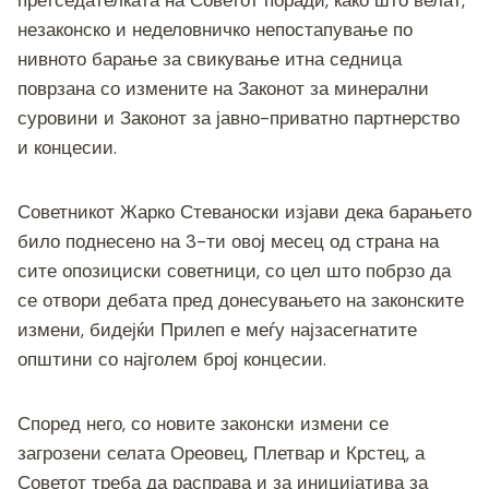
претседателката на Советот поради, како што велат,
b
n
a
A
Li
незаконско и неделовничко непостапување по
o
g
m
p
n
нивното барање за свикување итна седница
o
er
p
k
поврзана со измените на Законот за минерални
суровини и Законот за јавно-приватно партнерство
k
и концесии.
Советникот Жарко Стеваноски изјави дека барањето
било поднесено на 3-ти овој месец од страна на
сите опозициски советници, со цел што побрзо да
се отвори дебата пред донесувањето на законските
измени, бидејќи Прилеп е меѓу најзасегнатите
општини со најголем број концесии.
Според него, со новите законски измени се
загрозени селата Ореовец, Плетвар и Крстец, а
Советот треба да расправа и за иницијатива за