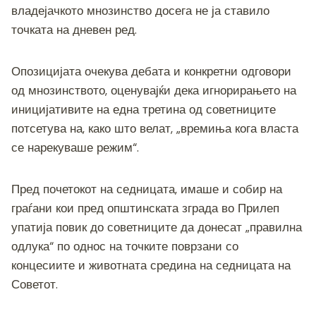
владејачкото мнозинство досега не ја ставило
точката на дневен ред.
Опозицијата очекува дебата и конкретни одговори
од мнозинството, оценувајќи дека игнорирањето на
иницијативите на една третина од советниците
потсетува на, како што велат, „времиња кога власта
се нарекуваше режим“.
Пред почетокот на седницата, имаше и собир на
граѓани кои пред општинската зграда во Прилеп
упатија повик до советниците да донесат „правилна
одлука“ по однос на точките поврзани со
концесиите и животната средина на седницата на
Советот.