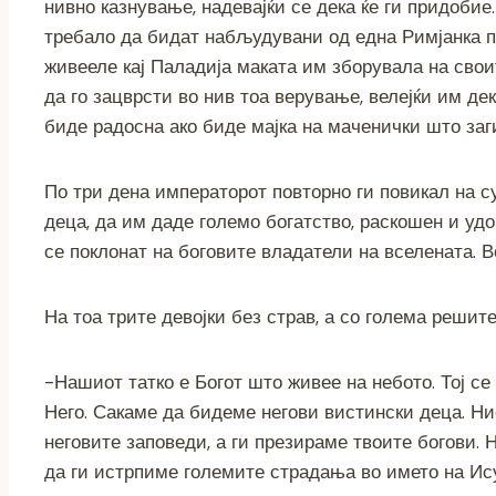
нивно казнување, надевајќи се дека ќе ги придобие.
требало да бидат набљудувани од една Римјанка по
живееле кај Паладија маката им зборувала на свои
да го зацврсти во нив тоа верување, велејќи им дек
биде радосна ако биде мајка на маченички што заг
По три дена императорот повторно ги повикал на су
деца, да им даде големо богатство, раскошен и удо
се поклонат на боговите владатели на вселената. В
На тоа трите девојки без страв, а со голема решит
-Нашиот татко е Богот што живее на небото. Тој с
Него. Сакаме да бидеме негови вистински деца. Н
неговите заповеди, а ги презираме твоите богови.
да ги истрпиме големите страдања во името на Ису