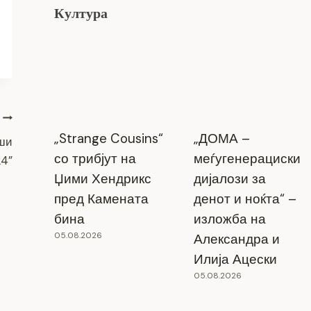
Култура
„Strange Cousins“
„ДОМА –
рши
со трибјут на
меѓугенерациски
24”
Џими Хендрикс
дијалози за
пред Камената
денот и ноќта“ –
бина
изложба на
05.08.2026
Александра и
Илија Ацески
05.08.2026