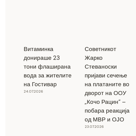
Витаминка
Советникот
донираше 23
Жарко
тони флаширана
Стеваноски
вода за жителите
пријави сечење
на Гостивар
на платаните во
24.07.2026
дворот на ООУ
„Кочо Рацин“ –
побара реакција
од МВР и ОЈО
23.07.2026