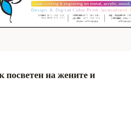
к посветен на жените и
S
h