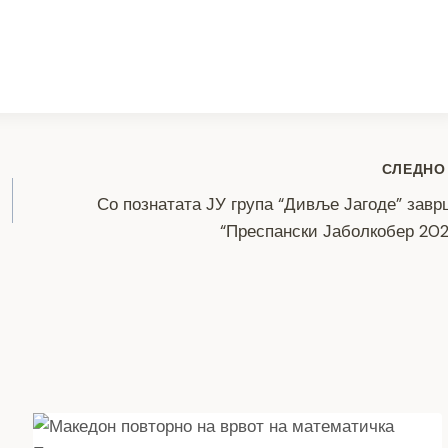
S
h
ar
e
СЛЕДНО
Со познатата ЈУ група “Дивље Јагоде” зав
“Преспански Јаболкобер 20