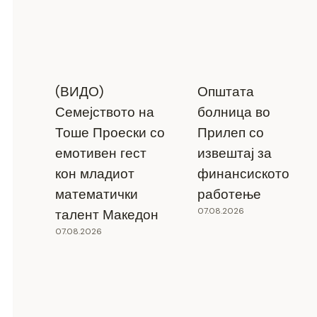
(ВИДО)
Општата
Семејството на
болница во
Тоше Проески со
Прилеп со
емотивен гест
извештај за
кон младиот
финансиското
математички
работење
07.08.2026
талент Македон
07.08.2026