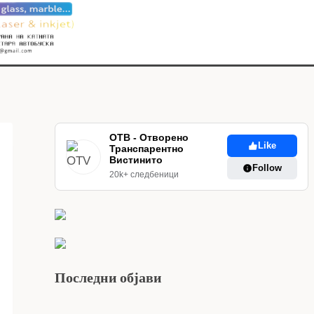
ОТВ - Отворено
Like
Транспарентно
Вистинито
Follow
20k+ следбеници
Последни објави