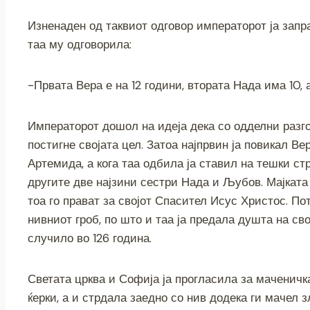
Изненаден од таквиот одговор императорот ја запра
таа му одговорила:
-Првата Вера е на 12 години, втората Нада има 10, 
Императорот дошол на идеја дека со одделни разго
постигне својата цел. Затоа најпрвин ја повикал В
Артемида, а кога таа одбила ја ставил на тешки ст
другите две најзини сестри Нада и Љубов. Мајката
тоа го прават за својот Спасител Исус Христос. По
нивниот гроб, по што и таа ја предала душта на сво
случило во 126 година.
Светата црква и Софија ја прогласила за маченичк
ќерки, а и стрдала заедно со нив додека ги мачел 