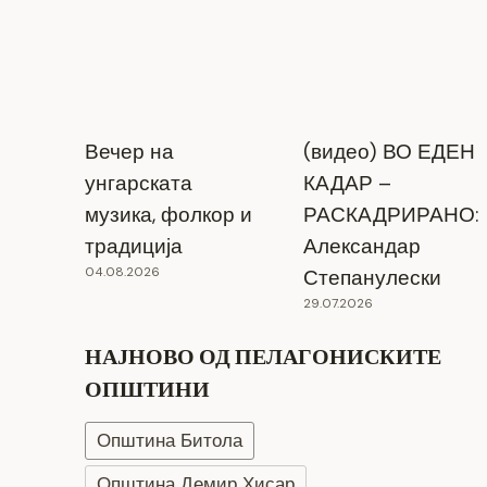
Вечер на
(видео) ВО ЕДЕН
унгарската
КАДАР –
музика, фолкор и
РАСКАДРИРАНО:
традиција
Александар
04.08.2026
Степанулески
29.07.2026
Прилепчанецот Валентин
Димитриоски прогласен за најдобар
НАЈНОВО ОД ПЕЛАГОНИСКИТЕ
студент на УКЛО — просек 10,00
ОПШТИНИ
10.12.2025
Општина Битола
Општина Демир Хисар