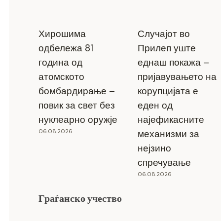
Хирошима
Случајот во
одбележа 81
Прилеп уште
година од
еднаш покажа –
атомското
пријавувањето на
бомбардирање –
корупцијата е
повик за свет без
еден од
нуклеарно оружје
најефикасните
06.08.2026
механизми за
нејзино
спречување
06.08.2026
Граѓанско учество