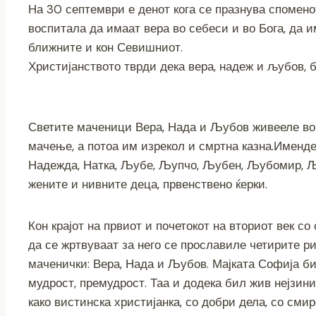
На 30 септември е денот кога се празнува споменот
c
tt
ss
er
e
at
p
ai
воспитала да имаат вера во себеси и во Бога, да 
e
er
e
gr
s
y
l
ближните и кон Севишниот.
b
n
a
A
Li
Христијанството тврди дека вера, надеж и љубов, 
o
g
m
p
n
o
er
p
k
k
Светите маченици Вера, Нада и Љубов живееле во 
мачење, а потоа им изрекол и смртна казна.Именден
Надежда, Натка, Љубе, Љупчо, Љубен, Љубомир, Љ
жените и нивните деца, првенствено ќерки.
Кон крајот на првиот и почетокот на вториот век со
да се жртвуваат за него се прославиле четирите ри
маченички: Вера, Нада и Љубов. Мајката Софија би
мудрост, премудрост. Таа и додека бил жив нејзин
како вистинска христијанка, со добри дела, со смир