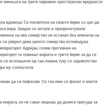
ле имињата на трите најважни христијански вредности:
ла вдовица. Се посветила на своите ќерки со цел да
ката вера. Заедно ги читале и препрочитувале
живеење на ова семејство не останал без впечаток на
х се уверил дека целото семејство исповедува
императорот Адријан, голем противник на
ераторот ги повикал мајката и трите ќерки за да се
не се исплашиле од таа покана туку со задоволство
јка му соопштила:
 можам да се пофалам. Со тоа име се фалат и моите
 мајката, но не сакал веднаш да донесе пресуда за