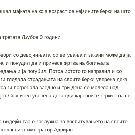
шал мајката на која возраст се нејзините ќерки на што
а третата Љубов 9 години.
вори со девојчињата, со ветувања и закани може да ја
ера, и понудил да и принесе жртва на богињата
радања и ја погубил. Потоа истото го направил и со
 ги гледала страдањата на своите ќерки уверена дека
тоа ги погребала заедно и три дена се молела над
јот Спасител уверена дека оди кај своите ќерки. Тоа се
а бидејќи таа е заслужна за воспитувањето на своите
злогласниот император Адријан.