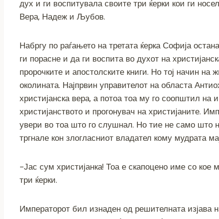
дух и ги воспитувала своите три ќерки кои ги носе
Вера, Надеж и Љубов.
Набргу по раѓањето на третата ќерка Софија остана
ги порасне и да ги воспита во духот на христијанс
пророчките и апостолските книги. Но тој начин на 
околината. Најпрвин управителот на областа Антио
христијанска вера, а потоа тоа му го соопштил на 
христијанството и прогонувач на христијаните. Имп
увери во тоа што го слушнал. Но тие не само што 
тргнале кон злогласниот владател кому мудрата ма
-Јас сум христијанка! Тоа е скапоцено име со кое
три ќерки.
Императорот бил изнаден од решителната изјава на