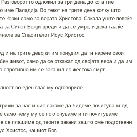
 Разговорот го одложил за три дена до кога тие
 име Паладија. Во текот на трите дена колку што
те ќерки само за верата Христова. Сакала уште повеќе
а за Синот Божји вреди и да се умре, и дека таа ќе
инале за Спасителот Исус Христос.
д и на трите девојки им понудил да ги нарече свои
бен живот, само да се откажат од својата вера и да им
о спротивно им се заканил со жестока смрт.
елност во еден глас му одговориле:
е грижи за нас и ние сакаме да бидеме почитувани од
ие само нему му се поклонуваме и ги почитуваме
 Не се плашиме од твоите закани зашто сме подготвени
с Христос, нашиот Бог.