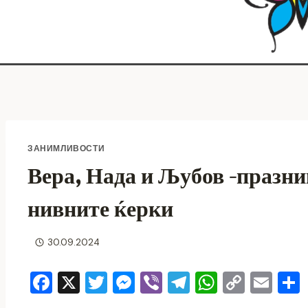
ЗАНИМЛИВОСТИ
Вера, Нада и Љубов -празни
нивните ќерки
30.09.2024
F
X
T
M
Vi
T
W
C
E
a
wi
e
b
el
h
o
m