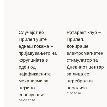
Случајот во
Ротаракт клуб –
Прилеп уште
Прилеп,
еднаш покажа –
донираше
пријавувањето на
електромагнетен
корупцијата е
стимулатор за
еден од
Дневниот центар
најефикасните
за лица со
механизми за
церебрална
нејзино
парализа
31.07.2026
спречување
06.08.2026