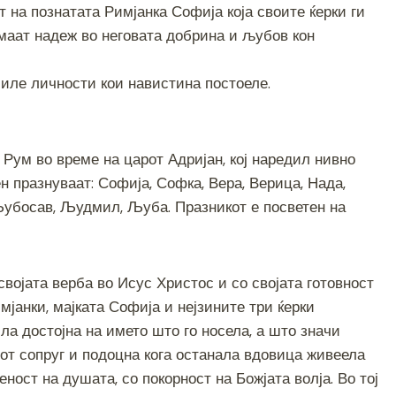
 на познатата Римјанка Софија која своите ќерки ги
ar
имаат надеж во неговата добрина и љубов кон
e
биле личности кои навистина постоеле.
Рум во време на царот Адријан, кој наредил нивно
 празнуваат: Софија, Софка, Вера, Верица, Нада,
убосав, Људмил, Љуба. Празникот е посветен на
 својата верба во Исус Христос и со својата готовност
мјанки, мајката Софија и нејзините три ќерки
ла достојна на името што го носела, а што значи
иот сопруг и подоцна кога останала вдовица живеела
еност на душата, со покорност на Божјата волја. Во тој