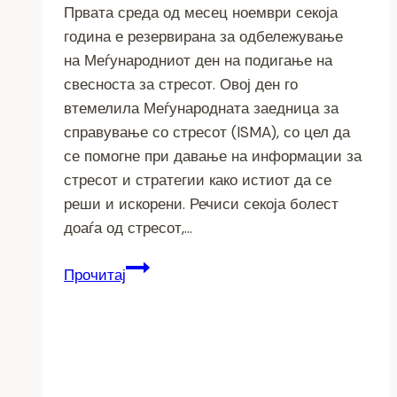
Првата среда од месец ноември секоја
година е резервирана за одбележување
на Меѓународниот ден на подигање на
свесноста за стресот. Овој ден го
втемелила Меѓународната заедница за
справување со стресот (ISMA), со цел да
се помогне при давање на информации за
стресот и стратегии како истиот да се
реши и искорени. Речиси секоја болест
доаѓа од стресот,…
Речиси
Прочитај
секоја
болест
доаѓа
од
стрес