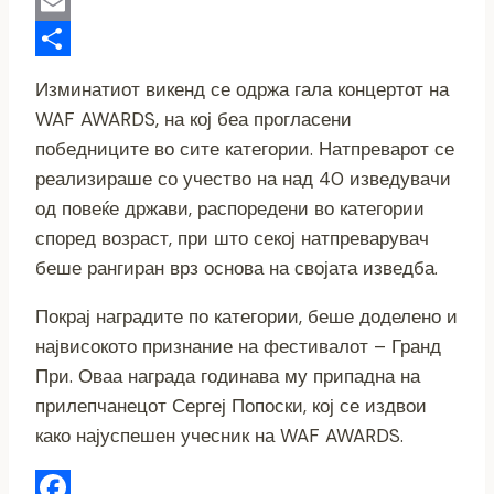
Copy
Link
Email
Share
Изминатиот викенд се одржа гала концертот на
WAF AWARDS, на кој беа прогласени
победниците во сите категории. Натпреварот се
реализираше со учество на над 40 изведувачи
од повеќе држави, распоредени во категории
според возраст, при што секој натпреварувач
беше рангиран врз основа на својата изведба.
Покрај наградите по категории, беше доделено и
највисокото признание на фестивалот – Гранд
При. Оваа награда годинава му припадна на
прилепчанецот Сергеј Попоски, кој се издвои
како најуспешен учесник на WAF AWARDS.