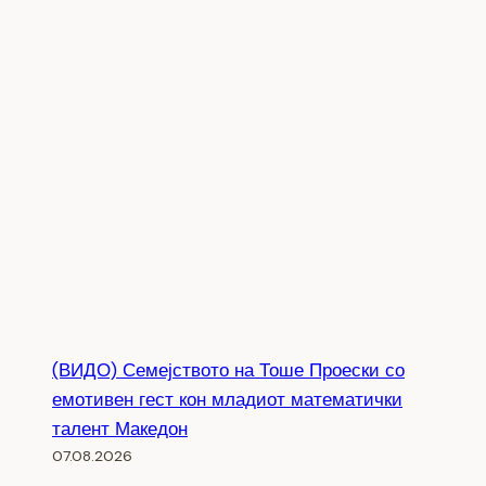
(ВИДО) Семејството на Тоше Проески со
емотивен гест кон младиот математички
талент Македон
07.08.2026