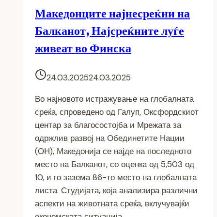
Македонците најнесреќни на
Балканот, Најсреќните луѓе
живеат во Финска
24.03.2025
24.03.2025
Во најновото истражување на глобалната
среќа, спроведено од Галуп, Оксфордскиот
центар за благосостојба и Мрежата за
одржлив развој на Обединетите Нации
(ОН), Македонија се најде на последното
место на Балканот, со оценка од 5,503 од
10, и го зазема 86-то место на глобалната
листа. Студијата, која анализира различни
аспекти на животната среќа, вклучувајќи
економската ситуација,…