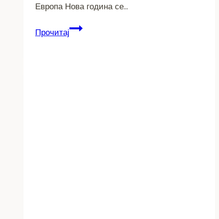
Европа Нова година се…
1
Прочитај
Април
–
Ден
на
шегата