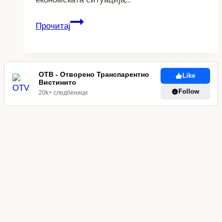
Македонците
Прочитај
најнесреќни
на
Балканот,
Најсреќните
ОТВ - Отворено Транспарентно
Like
Вистинито
луѓе
Follow
20k+ следбеници
живеат
во
Финска