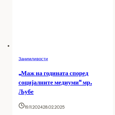
војна
Занимливости
„Маж на годината според
социјалните медиуми“ мр.
Љубе
19.11.2024
28.02.2025