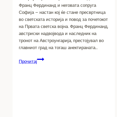
Франц Фердинанд и неговата сопруга
Софија – настан кој ќе стане пресвртница
во светската историја и повод за почетокот
на Првата светска војна. Франц Фердинанд,
австриски надвојвода и наследник на
тронот на Австроунгарија, престојувал во
главниот град на тогаш анектираната…
Сараевскиот
Прочитај
атентат
–
Искра
што
ја
запали
Првата
светска