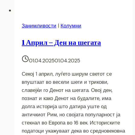
Занимливости
|
Колумни
1 Април – Ден на шегата
01.04.2025
01.04.2025
Секој 1 април, луѓето ширум светот се
впуштаат во весели шеги и трикови,
славејќи го Денот на шегата. Овој ден,
познат и како Денот на будалите, има
долга историја што датира уште од
античкиот Рим, но својата популарност ја
стекнал во Европа во 16 век. Историските
податоци укажуваат дека во средновековна