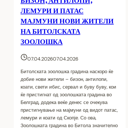
БИЗОН, АНТИЛОПИ,
ЛЕМУРИ И ПАТАС
МАЈМУНИ НОВИ ЖИТЕЛИ
НА БИТОЛСКАТА
ЗООЛОШКА
07.04.2026
07.04.2026
Битолската зоолошка градина наскоро ќе
добие нови жители – бизон, антилопи,
коати, свети ибис, сервал и буву буву, кои
ќе пристигнат од зоолошката градина во
Белград, додека веќе денес се очекува
пристигнување на мајмуни од видот патас,
лемури и коати од Скопје. Со ова,
Зоолошката градина во Битола значително