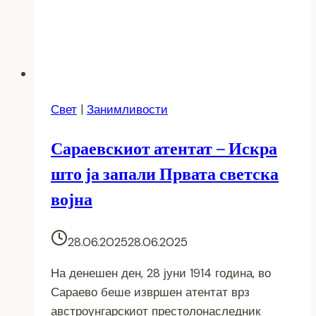
Свет
|
Занимливости
Сараевскиот атентат – Искра
што ја запали Првата светска
војна
28.06.2025
28.06.2025
На денешен ден, 28 јуни 1914 година, во
Сараево беше извршен атентат врз
австроунгарскиот престолонаследник