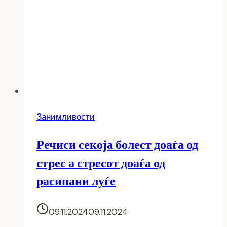
Занимливости
Речиси секоја болест доаѓа од
стрес а стресот доаѓа од
расипани луѓе
09.11.2024
09.11.2024