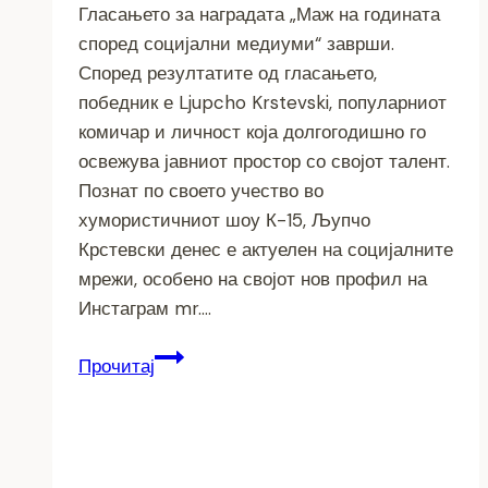
Гласањето за наградата „Маж на годината
според социјални медиуми“ заврши.
Според резултатите од гласањето,
победник е Ljupcho Krstevski, популарниот
комичар и личност која долгогодишно го
освежува јавниот простор со својот талент.
Познат по своето учество во
хумористичниот шоу К-15, Љупчо
Крстевски денес е актуелен на социјалните
мрежи, особено на својот нов профил на
Инстаграм mr….
„Маж
Прочитај
на
годината
според
социјалните