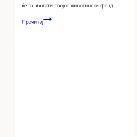
ќе го збогати својот животински фонд…
БИЗОН,
Прочитај
АНТИЛОПИ,
ЛЕМУРИ
И
ПАТАС
МАЈМУНИ
НОВИ
ЖИТЕЛИ
НА
БИТОЛСКАТА
ЗООЛОШКА