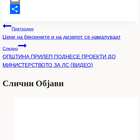
Link
Email
Share
Навигација
Претходно
Цени на бензините и на дизелот се намалуваат
на
Следно
напис
ОПШТИНА ПРИЛЕП ПОДНЕСЕ ПРОЕКТИ ДО
МИНИСТЕРСТВОТО ЗА ЛС (ВИДЕО)
Слични Објави