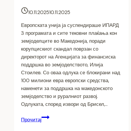
10.11.2025
10.11.2025
Европската унија ја суспендираше ИПАРД
3 програмата и сите тековни плаќања кон
земјоделците во Македонија, поради
корупцискиот скандал поврзан со
директорот на Агенцијата за финансиска
поддршка во земјоделството, Илија
Стоилев. Со оваа одлука се блокирани над
100 милиони евра европски средства,
наменети за поддршка на македонското
земјоделство и руралниот развој.
Одлуката, според извори од Брисел,…
Суспендирана
Прочитај
ИПАРД