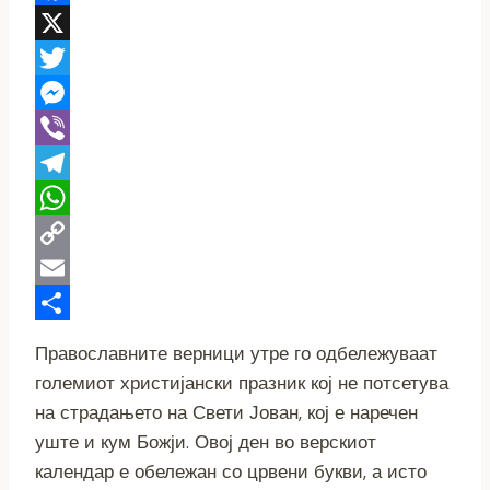
Facebook
X
Twitter
Messenger
Viber
Telegram
WhatsApp
Copy
Link
Email
Share
Православните верници утре го одбележуваат
големиот христијански празник кој не потсетува
на страдањето на Свети Јован, кој е наречен
уште и кум Божји. Овој ден во верскиот
календар е обележан со црвени букви, а исто