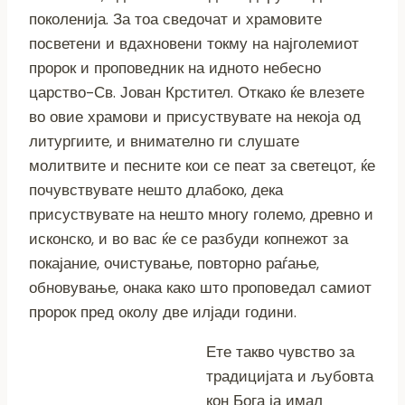
поколенија. За тоа сведочат и храмовите
посветени и вдахновени токму на најголемиот
пророк и проповедник на идното небесно
царство-Св. Јован Крстител. Откако ќе влезете
во овие храмови и присуствувате на некоја од
литургиите, и внимателно ги слушате
молитвите и песните кои се пеат за светецот, ќе
почувствувате нешто длабоко, дека
присуствувате на нешто многу големо, древно и
исконско, и во вас ќе се разбуди копнежот за
покајание, очистување, повторно раѓање,
обновување, онака како што проповедал самиот
пророк пред околу две илјади години.
Ете такво чувство за
традицијата и љубовта
кон Бога ја имал