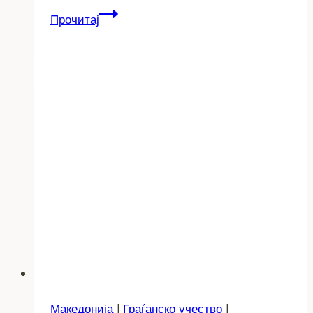
МЕЃУНАРОДЕН
Прочитај
ДЕН
НА
МАЈЧИНИОТ
ЈАЗИК
Македонија
|
Граѓанско учество
|