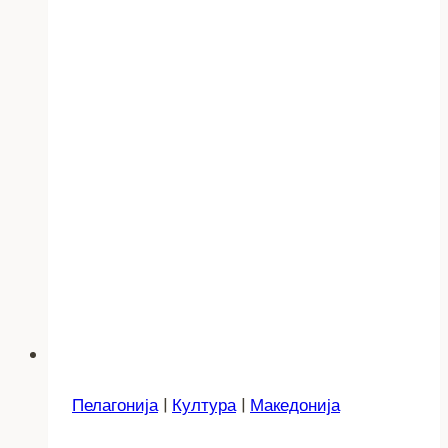
4
медали
од
IJSO
во
Сочи
Пелагонија
|
Култура
|
Македонија