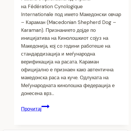
на Fédération Cynologique
Internationale под името Македонски овчар
– Караман (Macedonian Shepherd Dog –
Karaman). Признанието дојде по
иницијатива на Кинолошкиот сојуз на
Македонија, кој со години работеше на
стандардизација и меѓународна
верификација на расата. Караман
официјално е признаен како автентична
македонска раса на куче. Одлуката на
Меѓународната кинолошка федерација е
донесена врз…
Македонското
Прочитај
Овчарско
Куче
КАРАМАН