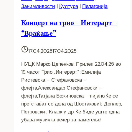
Занимливости
|
Култура
|
Пелагонија
Концерт на трио – Интерарт –
“Враќање”
17.04.2025
17.04.2025
НУЦК Марко Цепенков, Прилеп 22.04.25 во
19 часот Трио „Интерарт“ :Емилија
Ристевска – Стефановска –
флејта,Александар Стефановски –
флејта,Татјана Божиновска – пијано,Ќе се
претстават со дела од Шостаковиќ, Доплер,
Петровски , Кларк и др..Ќе биде уште една
убава музичка вечер за паметење!