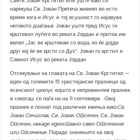
Свети Јован Крстител или уште како се
нарекува Св. Јован Претеча живеел во исто
време кога и Исус и тој всушност го најавува
неговото доаѓање. Јован уште пред Исус ги
крштевал луѓето во реката Јордан и притоа им
велел „Јас ве крштевам со вода, но ќе дојде
друг кој ќе ве крсти со Дух“. Јован го крстил и
Самиот Исус во реката Јордан
Отсекување на главата на Св. Јован Крстител —
еден од големите 15 христијански празници од
есенскиот циклус којшто е непроменлив празник
и секогаш се паѓа на на 11 септември . Овој
празник е познат под различни имиња како:
Св.
Јован Сечиглав, Св. Јован Отсечен, Св. Јован
Опсечен, некаде едноставно само Отсечение
или Опсечение
. Поради значењето на овој