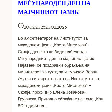
МЕЃУНАРОДЕН ДЕН НА
МАЈЧИНИОТ ЈАЗИК
20.02.2025
20.02.2025
Во амфитеатарот на Институтот за
македонски јазик „Крсте Мисирков“ –
Скопје, денеска ќе биде одбележан
Меѓународниот ден на мајчиниот јазик.
Најавени се поздравни обраќања на
министерот за култура и туризам Зоран
Љутков и директорката на Институтот за
македонски јазик „Крсте Мисирков“ –
Скопје, проф. д-р Елена Јованова-
Грујовска. Пригодно обраќање на тема „Кон
80 години од…