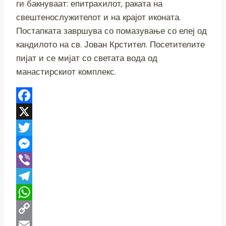
ги бакнуваат: епитрахилот, раката на
свештенослужителот и на крајот иконата.
Постапката завршува со помазување со елеј од
кандилото на св. Јован Крстител. Посетителите
пијат и се мијат со светата вода од
манастирскиот комплекс.
Facebook
X
Twitter
Messenger
Viber
Telegram
WhatsApp
Copy