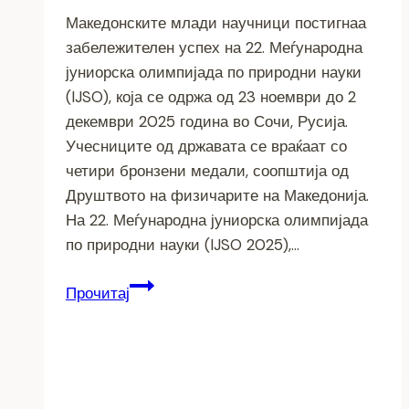
Македонските млади научници постигнаа
забележителен успех на 22. Меѓународна
јуниорска олимпијада по природни науки
(IJSO), која се одржа од 23 ноември до 2
декември 2025 година во Сочи, Русија.
Учесниците од државата се враќаат со
четири бронзени медали, соопштија од
Друштвото на физичарите на Македонија.
На 22. Меѓународна јуниорска олимпијада
по природни науки (IJSO 2025),…
Голем
Прочитај
успех
на
младите
научници
–