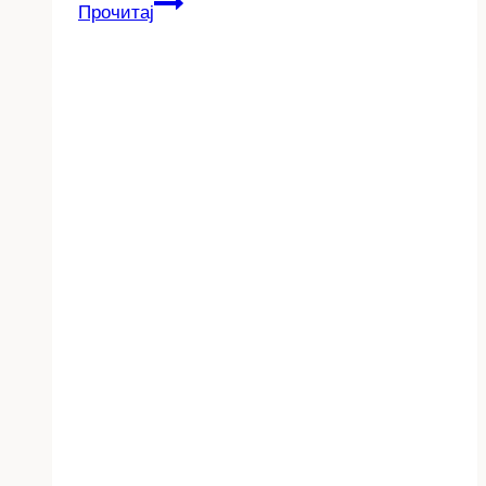
Концерт
Прочитај
на
трио
–
Интерарт
–
“Враќање”