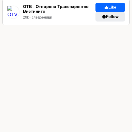
официјално
ОТВ - Отворено Транспарентно
Like
Вистинито
признаено
Follow
20k+ следбеници
како
автентична
македонска
раса
на
куче