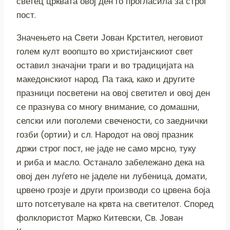
светец црквата овој ден го прогласила за строг
пост.
Значењето на Свети Јован Крстител, неговиот
голем култ воопшто во христијанскиот свет
оставил значајни траги и во традицијата на
македонскиот народ. Па така, како и другите
празници посветени на овој светител и овој ден
се празнува со многу внимание, со домашни,
селски или поголеми свечености, со заеднички
гозби (ортии) и сл. Народот на овој празник
држи строг пост, не јаде не само мрсно, туку
и риба и масло. Останало забележано дека на
овој ден луѓето не јаделе ни лубеница, домати,
црвено грозје и други производи со црвена боја
што потсетувале на крвта на светителот. Според
фолклористот Марко Китевски, Св. Јован