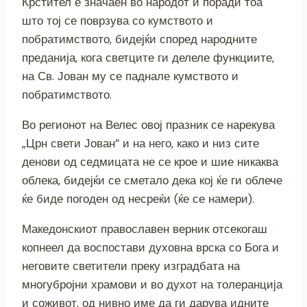
Крстител е значаен во народот и поради тоа
што тој се поврзува со кумството и
побратимството, бидејќи според народните
преданија, кога светците ги делеле функциите,
на Св. Јован му се паднале кумството и
побратимството.
Во регионот на Велес овој празник се нарекува
„Црн свети Јован“ и на него, како и низ сите
денови од седмицата не се крое и шие никаква
облека, бидејќи се сметало дека кој ќе ги облече
ќе биде погоден од несреќи (ќе се намери).
Македонскиот православен верник отсекогаш
копнеел да воспостави духовна врска со Бога и
неговите светители преку изградбата на
многубројни храмови и во духот на толеранција
и соживот, од нивно име да ги дарува идните