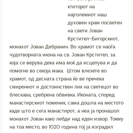
ктиторот на
најголемиот наш
духовен храм посветен
на свети Јован
Крстител-Бигорскиот,
монахот Јован Дебранин. Во храмот се наоѓа
чудотворната икона на св. Јован Крстител, за
која се верува дека има моќ да исцелува и да
помогне во секоја мака. Штом влезете во
храмот, од десната страна ќе ве пречека
смирениот и достоинствен лик на светецот во
блескава, сребрена обвивка. Иконата, според
манастирскиот поменик, сама дошла на местото
каде што е сега манастирот, а неа ја пронашол
монахот Јован како лебди над еден извор. Токму
на тоа место, во 1020 година тој ја изградил