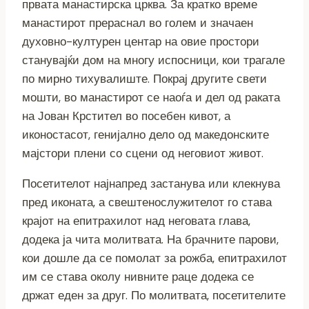
првата манастирска црква. За кратко време
манастирот прераснал во голем и значаен
духовно-културен центар на овие простори
станувајќи дом на многу испосници, кои трагале
по мирно тихувалиште. Покрај другите свети
мошти, во манастирот се наоѓа и дел од раката
на Јован Крстител во посебен кивот, а
иконостасот, генијално дело од македонските
мајстори плени со сцени од неговиот живот.
Посетителот најнапред застанува или клекнува
пред иконата, а свештенослужителот го става
крајот на епитрахилот над неговата глава,
додека ја чита молитвата. На брачните парови,
кои дошле да се помолат за рожба, епитрахилот
им се става околу нивните раце додека се
држат еден за друг. По молитвата, посетителите