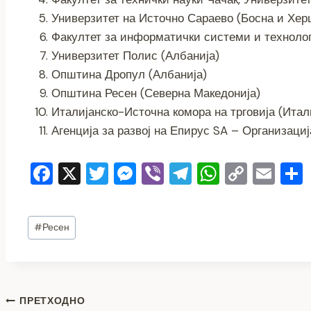
Универзитет на Источно Сараево (Босна и Хер
Факултет за информатички системи и технолог
Универзитет Полис (Албанија)
Општина Дропул (Албанија)
Општина Ресен (Северна Македонија)
Италијанско-Источна комора на трговија (Итал
Агенција за развој на Епирус SA – Организација
F
X
T
M
Vi
T
W
C
E
a
wi
e
b
el
h
o
m
c
tt
ss
er
e
at
p
ai
Post
#
Ресен
e
er
e
gr
s
y
l
Tags:
b
n
a
A
Li
o
g
m
p
n
Навигација
o
er
p
k
ПРЕТХОДНО