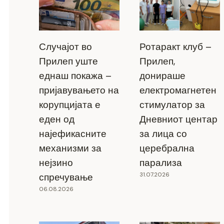
Случајот во
Ротаракт клуб –
Прилеп уште
Прилеп,
еднаш покажа –
донираше
пријавувањето на
електромагнетен
корупцијата е
стимулатор за
еден од
Дневниот центар
најефикасните
за лица со
механизми за
церебрална
нејзино
парализа
31.07.2026
спречување
06.08.2026