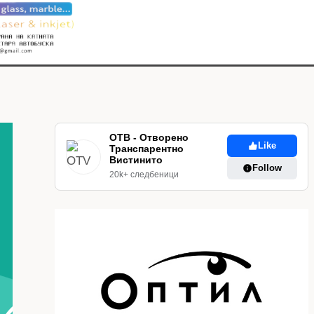
ОТВ - Отворено
Like
Транспарентно
Вистинито
Follow
20k+ следбеници