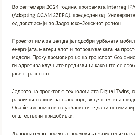
a
wi
e
b
el
h
o
m
Во септември 2024 година, програмата Interreg 
c
tt
ss
er
e
at
p
ai
(Adopting CCAM 2ZERO), предводен од Универзитетот
e
er
e
gr
s
y
l
од девет земји во Јадранско-Јонскиот регион.
b
n
a
A
Li
o
g
m
p
n
Проектот има за цел да ја подобри урбаната моби
o
er
p
k
енергијата, материјалот и потрошувачката на про
k
модели. Преку промовирање на транспорт без ем
ги адресира клучните предизвици како што се сооб
јавен транспорт.
Јадрото на проектот е технологијата Digital Twins,
различни начини на транспорт, вклучително и спод
Ова ќе им помогне на урбанистите да ги оптимизи
општествени придобивки.
Дополнително, проектот промовира користење на ус