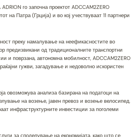
h
IPA ADRION го започна проектот ADCCAM2ZERO
ar
 на Патра (Грција) и во кој учествуваат 11 партнери
e
лност преку намалување на неефикасностите во
стор предизвикани од традиционалните транспортни
исии и поврзана, автономна мобилност, ADCCAM2ZERO
раќајни гужви, загадување и недоволно искористен
 која овозможува анализа базирана на податоци на
елување на возење, јавен превоз и возење велосипед.
раат инфраструктурните инвестиции за поголеми
луги за споделување на економијата, како што се