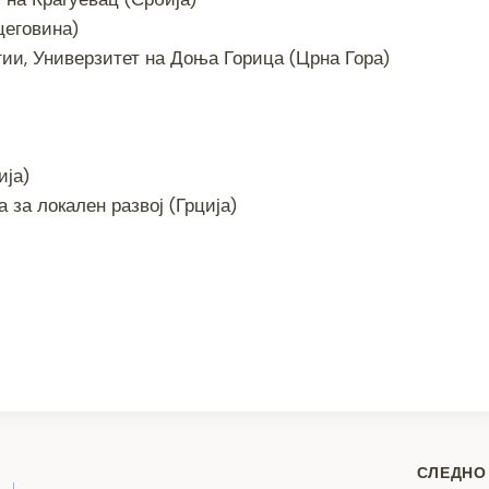
цеговина)
ии, Универзитет на Доња Горица (Црна Гора)
ија)
 за локален развој (Грција)
S
h
ar
e
СЛЕДНО