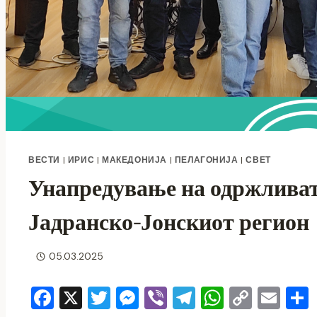
ВЕСТИ
|
ИРИС
|
МАКЕДОНИЈА
|
ПЕЛАГОНИЈА
|
СВЕТ
Унапредување на одржливат
Јадранско-Јонскиот регион
05.03.2025
F
X
T
M
Vi
T
W
C
E