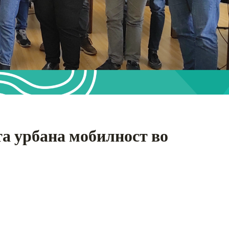
а урбана мобилност во
S