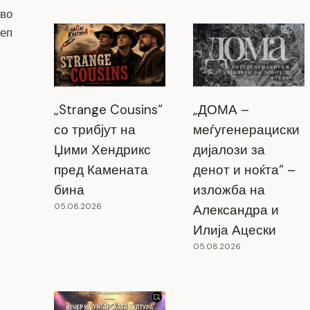
 во
еп
„Strange Cousins“
„ДОМА –
со трибјут на
меѓугенерациски
Џими Хендрикс
дијалози за
пред Камената
денот и ноќта“ –
бина
изложба на
05.08.2026
Александра и
Илија Ацески
05.08.2026