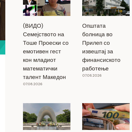
(ВИДО)
Општата
Семејството на
болница во
Тоше Проески со
Прилеп со
емотивен гест
извештај за
кон младиот
финансиското
математички
работење
07.08.2026
талент Македон
07.08.2026