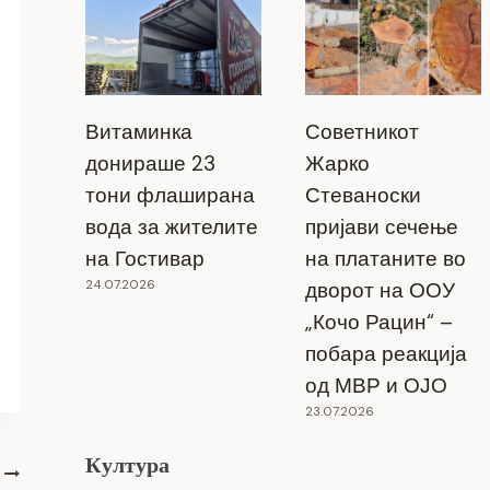
Витаминка
Советникот
донираше 23
Жарко
тони флаширана
Стеваноски
вода за жителите
пријави сечење
на Гостивар
на платаните во
24.07.2026
дворот на ООУ
„Кочо Рацин“ –
побара реакција
од МВР и ОЈО
23.07.2026
Култура