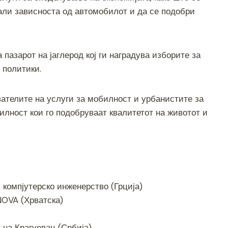
али зависноста од автомобилот и да се подобри
 пазарот на јаглерод кој ги наградува изборите за
 политики.
вателите на услуги за мобилност и урбанистите за
лност кои го подобруваат квалитетот на животот и
 компјутерско инженерство (Грција)
NOVA (Хрватска)
 на Крагуевац (Србија)