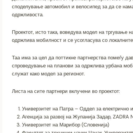
споделување автомобил и велосипед за да се нам
одржливоста.
Проектот, исто така, воведува модел на тргување на
одржлива мобилност и се усогласува со локалните
Таа има за цел да поттикне партнерства помеѓу да
спроведување на планови за одржлива урбана моби
служат како модел за регионот.
Листа на сите партнери вклучени во проектот:
Универзитет на Патра – Оддел за електрично и
Агенција за развој на Жупанија Задар, ZADRA 
Универзитет на Марибор (Словенија)
Факултет за технички науки Чачак, Универзитет