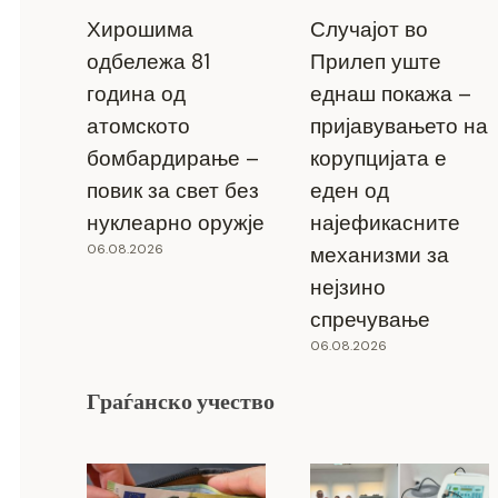
Хирошима
Случајот во
одбележа 81
Прилеп уште
година од
еднаш покажа –
атомското
пријавувањето на
бомбардирање –
корупцијата е
повик за свет без
еден од
нуклеарно оружје
најефикасните
06.08.2026
механизми за
нејзино
спречување
06.08.2026
Граѓанско учество