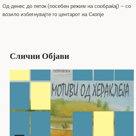
k
Од денес до петок (посебен режим на сообраќај) – со
на
возило избегнувајте го центарот на Скопје
напис
Слични Објави