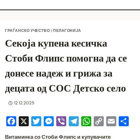
ГРАЃАНСКО УЧЕСТВО
|
ПЕЛАГОНИЈА
Секоја купена кесичка
Стоби Флипс помогна да се
донесе надеж и грижа за
децата од СОС Детско село
12.12.2025
F
X
T
M
Vi
T
W
C
E
S
a
wi
e
b
el
h
o
m
h
Витаминка со Стоби Флипс и купувачите