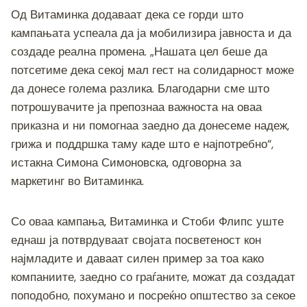
Од Витаминка додаваат дека се горди што
кампањата успеала да ја мобилизира јавноста и да
создаде реална промена. „Нашата цел беше да
потсетиме дека секој мал гест на солидарност може
да донесе голема разлика. Благодарни сме што
потрошувачите ја препознаа важноста на оваа
приказна и ни помогнаа заедно да донесеме надеж,
грижа и поддршка таму каде што е најпотребно“,
истакна Симона Симоновска, одговорна за
маркетинг во Витаминка.
Со оваа кампања, Витаминка и Стоби Флипс уште
еднаш ја потврдуваат својата посветеност кон
најмладите и даваат силен пример за тоа како
компаниите, заедно со граѓаните, можат да создадат
поподобно, похумано и посреќно општество за секое