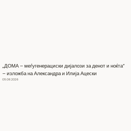
„ДОМА – меѓугенерациски дијалози за денот и ноќта“
– изложба на Александра и Илија Ацески
05.08.2026