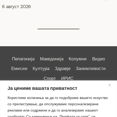
СЕ АСФАЛТИРА УЛИЦАТА „КОЗАРА“
6 август 2026
Пелагонија
Македонија
Колумни
Видео
Емисии
Култура
Здравје
Занимливости
Спорт
ИРИС
Ја цениме вашата приватност
Користиме колачиња за да го подобриме вашето искуство
со прелистување, да опслужуваме персонализирани
реклами или содржини и да го анализираме нашиот
Импресум
|
Маркетинг
сообраќај. Со кликнување на „Прифати ги сите“, се