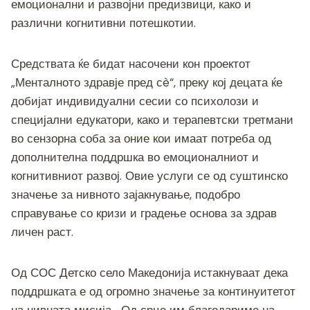
емоционални и развојни предизвици, како и
различни когнитивни потешкотии.
Средствата ќе бидат насочени кон проектот
„Менталното здравје пред сè“, преку кој децата ќе
добијат индивидуални сесии со психолози и
специјални едукатори, како и терапевтски третмани
во сензорна соба за оние кои имаат потреба од
дополнителна поддршка во емоционалниот и
когнитивниот развој. Овие услуги се од суштинско
значење за нивното зајакнување, подобро
справување со кризи и градење основа за здрав
личен раст.
Од СОС Детско село Македонија истакнуваат дека
поддршката е од огромно значење за континуитетот