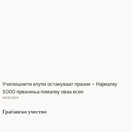
Училишните клупи остануваат празни – Најмалку
3.000 првачиња помалку оваа есен
06.08.2026
Граѓанско учество