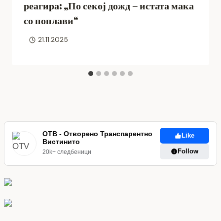
реагира: „По секој дожд – истата мака
со поплави“
21.11.2025
ОТВ - Отворено Транспарентно
Like
Вистинито
Follow
20k+ следбеници