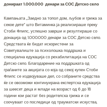
c
tt
ss
er
e
at
p
ai
ar
донираат 1.000.000 денари за СОС Детско село
e
er
e
gr
s
y
l
e
b
n
a
A
Li
Кампањата „Заедно за топол дом, љубов и грижа за
o
g
m
p
n
секое дете“ што Витаминка ја реализираше преку
o
er
p
k
Стоби Флипс, успешно заврши и резултираше со
k
донација од 1.000.000 денари за СОС Детско село.
Средствата ќе бидат искористени за
Советувалиште за психолошка поддршка и
специјална едукација со рехабилитација на СОС
Детско село. Благодарение на поддршката од
граѓаните за акцијата со која од секој купен Стоби
Флипс се издвојуваше дел, со собраните средства
ќе се овозможи континуирана експертска едукација
за шеесет деца и млади на возраст од 6 до 18
години кои растат без родителска грижа и се
соочуваат со последици од трауматски искуства,