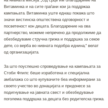
на нивната мисија. „Од срце им благодариме на
Витаминка и на сите граѓани кои ја поддржаа
кампањата. Витаминка уште еднаш покажа што
значи вистинска општествена одговорност и
посветеност кон децата. Благодарение на ова
партнерство, можеме непречено да продолжиме да
обезбедуваме стручна грижа и поддршка за секое
дете, со верба во нивната подобра иднина,“ велат
од организацијата.
За што поуспешно спроведување на кампањата за
Стоби Флипс беше изработена и специјална
амбалажа со што купувачите беа информирани за
своето учество во донацијата и придонесе за
подигнување на јавната свест и обезбедување
поголема поддршка за децата без родителска грижа.