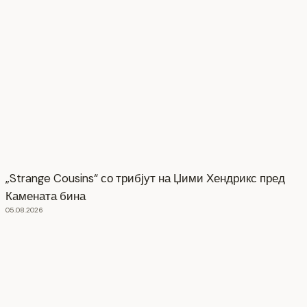
„Strange Cousins“ со трибјут на Џими Хендрикс пред
Камената бина
05.08.2026