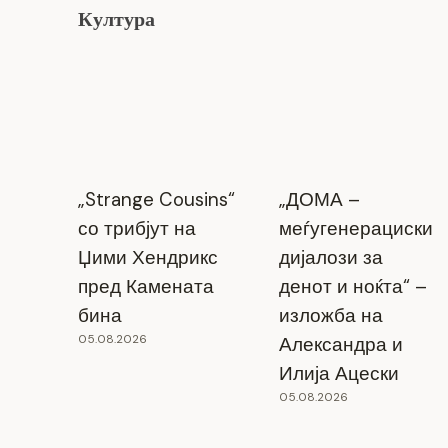
Култура
Kонцерт посветен на Драган
„Strange Cousins“
„ДОМА –
Ѓаконовски – Шпато
со трибјут на
меѓугенерациски
Џими Хендрикс
дијалози за
30.08.2025
пред Камената
денот и ноќта“ –
бина
изложба на
05.08.2026
Александра и
Илија Ацески
05.08.2026