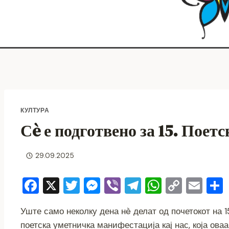
КУЛТУРА
Сè е подготвено за 15. Поет
29.09.2025
F
X
T
M
Vi
T
W
C
E
a
wi
e
b
el
h
o
m
Уште само неколку дена нè делат од почетокот на 
c
tt
ss
er
e
at
p
ai
поетска уметничка манифестација кај нас, која оваа