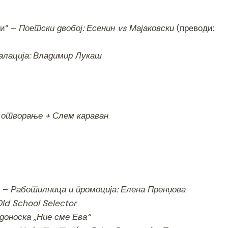
ки“ –
Поетски двобој: Есенин vs Мајаковски
(преводи:
лација: Владимир Лукаш
 отворање + Слем караван
“ –
Работилница и промоција: Елена Пренџова
ld School Selector
доноска „Ние сме Ева“