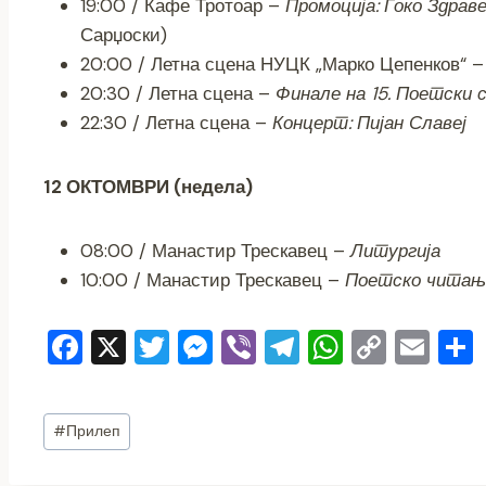
19:00 / Кафе Тротоар –
Промоција: Ѓоко Здрав
Сарџоски)
20:00 / Летна сцена НУЦК „Марко Цепенков“ 
20:30 / Летна сцена –
Финале на 15. Поетски 
22:30 / Летна сцена –
Концерт: Пијан Славеј
12 ОКТОМВРИ (недела)
08:00 / Манастир Трескавец –
Литургија
10:00 / Манастир Трескавец –
Поетско читањ
F
X
T
M
Vi
T
W
C
E
a
wi
e
b
el
h
o
m
c
tt
ss
er
e
at
p
ai
Post
#
Прилеп
e
er
e
gr
s
y
l
Tags:
b
n
a
A
Li