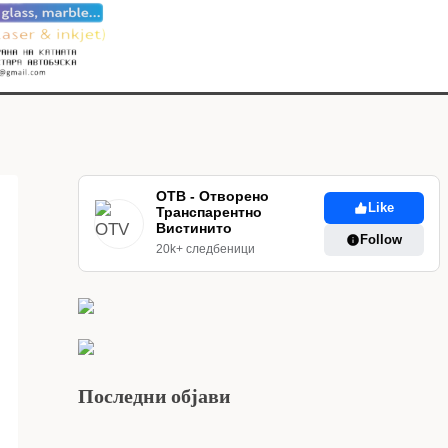
ОТВ - Отворено
Like
Транспарентно
Вистинито
Follow
20k+ следбеници
Последни објави