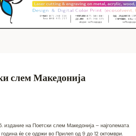
ски слем Македонија
S
h
15. издание на Поетски слем Македонија – најголемата
ar
 година ќе се одржи во Прилеп од 9 до 12 октомври.