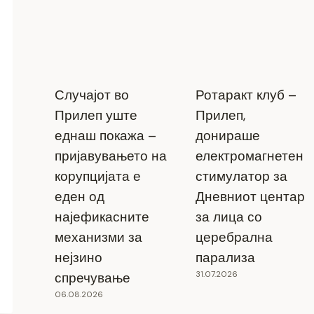
Случајот во
Ротаракт клуб –
Прилеп уште
Прилеп,
еднаш покажа –
донираше
пријавувањето на
електромагнетен
корупцијата е
стимулатор за
еден од
Дневниот центар
најефикасните
за лица со
механизми за
церебрална
нејзино
парализа
31.07.2026
спречување
06.08.2026