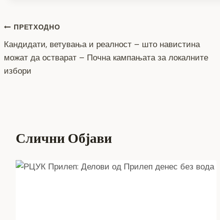
o
g
m
p
n
Навигација
o
er
p
k
ПРЕТХОДНО
k
Кандидати, ветувања и реалност – што навистина
на
можат да остварат – Почна кампањата за локалните
напис
избори
Слични Објави