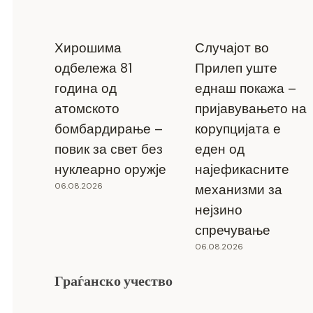
Хирошима
Случајот во
одбележа 81
Прилеп уште
година од
еднаш покажа –
атомското
пријавувањето на
бомбардирање –
корупцијата е
повик за свет без
еден од
нуклеарно оружје
најефикасните
06.08.2026
механизми за
нејзино
спречување
06.08.2026
Граѓанско учество