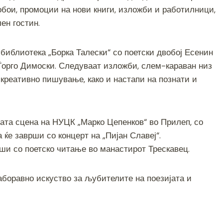
e
обои, промоции на нови книги, изложби и работилници,
ен гостин.
 библиотека „Борка Талески“ со поетски двобој Есенин
 Ѓорго Димоски. Следуваат изложби, слем-караван низ
креативно пишување, како и настапи на познати и
ната сцена на НУЦК „Марко Цепенков“ во Прилеп, со
 ќе заврши со концерт на „Пијан Славеј“.
ши со поетско читање во манастирот Трескавец.
заборавно искуство за љубителите на поезијата и