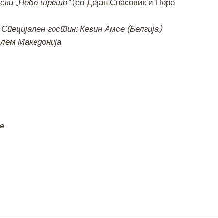
ески „Небо трето“
(со Дејан Спасовиќ и Перо
–
Специјален гостин: Кевин Амсе (Белгија)
слем Македонија
е
S
h
ar
e