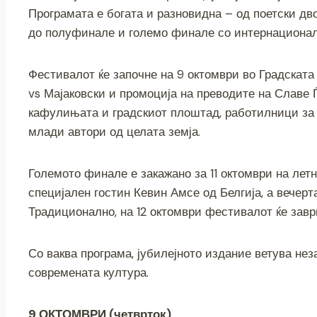
e
er
e
gr
s
y
l
Програмата е богата и разновидна – од поетски дв
b
n
a
A
Li
до полуфинале и големо финале со интернационал
o
g
m
p
n
o
er
p
k
Фестивалот ќе започне на 9 октомври во Градската
k
vs Мајаковски и промоција на преводите на Славе
кафулињата и градскиот плоштад, работилници за 
млади автори од целата земја.
Големото финале е закажано за 11 октомври на лет
специјален гостин Кевин Амсе од Белгија, а вечерта
Традиционално, на 12 октомври фестивалот ќе завр
Со ваква програма, јубилејното издание ветува не
современата култура.
9 ОКТОМВРИ (четврток)