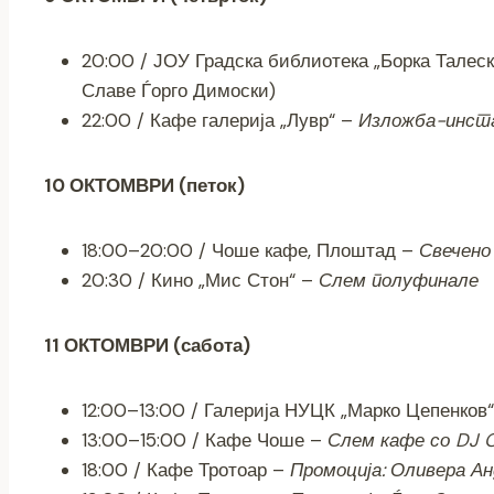
20:00 / ЈОУ Градска библиотека „Борка Талес
Славе Ѓорго Димоски)
22:00 / Кафе галерија „Лувр“ –
Изложба-инста
10 ОКТОМВРИ (петок)
18:00–20:00 / Чоше кафе, Плоштад –
Свечено
20:30 / Кино „Мис Стон“ –
Слем полуфинале
11 ОКТОМВРИ (сабота)
12:00–13:00 / Галерија НУЦК „Марко Цепенков
13:00–15:00 / Кафе Чоше –
Слем кафе со DJ O
18:00 / Кафе Тротоар –
Промоција: Оливера Ан