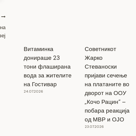
 на
зеј
Витаминка
Советникот
донираше 23
Жарко
тони флаширана
Стеваноски
вода за жителите
пријави сечење
на Гостивар
на платаните во
24.07.2026
дворот на ООУ
„Кочо Рацин“ –
побара реакција
од МВР и ОЈО
23.07.2026