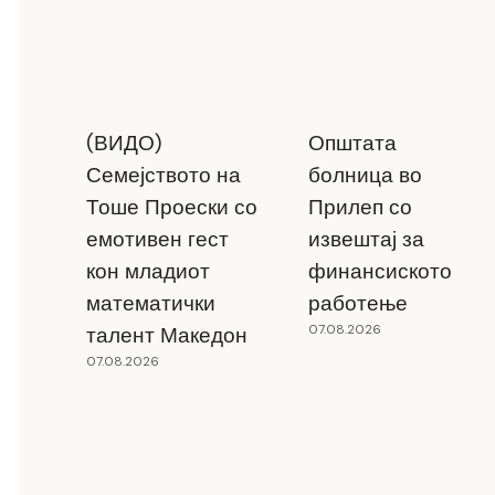
(ВИДО)
Општата
Семејството на
болница во
Тоше Проески со
Прилеп со
емотивен гест
извештај за
кон младиот
финансиското
математички
работење
07.08.2026
талент Македон
07.08.2026