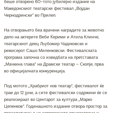
o
g
m
p
n
беше отворено 60-тото јубилејно издание на
o
er
p
k
Македонскиот театарски фестивал „Војдан
Чернодрински“ во Прилеп.
k
На отворањето беа врачени наградите за животно
дело на актерите Веби Ќерими и Атила Клинче,
театарскиот деец Љубомир Чадиковски и
режисерот Сашо Миленковски. Фестивалската
програма започна со изведбата на претставата
„Мачкина глава“ на Драмски театар – Скопје, прва
во официјалната конкуренција.
Под мотото „Храбриот нов театар“, фестивалот ќе
трае до 12 јуни, а сите фестивалски содржини ќе се
реализираат во Центарот за култура „Марко
Цепенков“. Годинашното издание отвора простор за