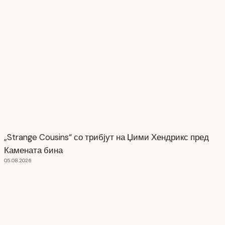
„Strange Cousins“ со трибјут на Џими Хендрикс пред
Камената бина
05.08.2026