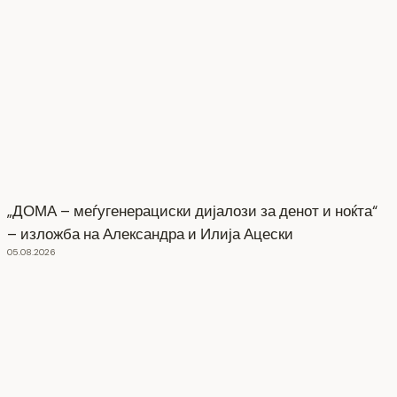
„ДОМА – меѓугенерациски дијалози за денот и ноќта“
– изложба на Александра и Илија Ацески
05.08.2026