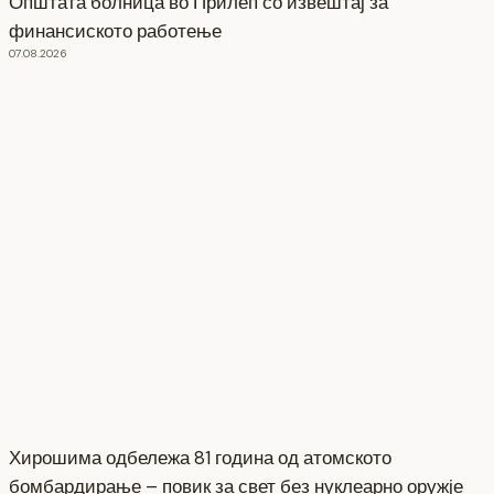
Општата болница во Прилеп со извештај за
финансиското работење
07.08.2026
Хирошима одбележа 81 година од атомското
бомбардирање – повик за свет без нуклеарно оружје