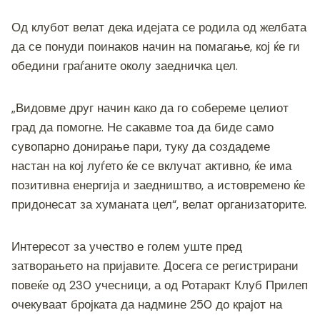
o
g
m
p
n
o
er
p
k
Од клубот велат дека идејата се родила од желбата
k
да се понуди поинаков начин на помагање, кој ќе ги
обедини граѓаните околу заедничка цел.
„Видовме друг начин како да го собереме целиот
град да помогне. Не сакавме тоа да биде само
сувопарно донирање пари, туку да создадеме
настан на кој луѓето ќе се вклучат активно, ќе има
позитивна енергија и заедништво, а истовремено ќе
придонесат за хуманата цел“, велат организаторите.
Интересот за учество е голем уште пред
затворањето на пријавите. Досега се регистрирани
повеќе од 230 учесници, а од Ротаракт Клуб Прилеп
очекуваат бројката да надмине 250 до крајот на