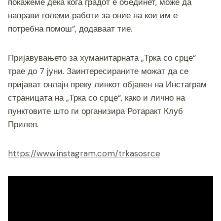
покажеме дека кога градот е обединет, може да
направи големи работи за оние на кои им е
потребна помош“, додаваат тие.
Пријавувањето за хуманитарната „Трка со срце“
трае до 7 јуни. Заинтересираните можат да се
пријават онлајн преку линкот објавен на Инстаграм
страницата на „Трка со срце“, како и лично на
пунктовите што ги организира Ротаракт Клуб
Прилеп.
https://www.instagram.com/trkasosrce