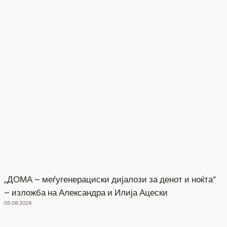
„ДОМА – меѓугенерациски дијалози за денот и ноќта“
– изложба на Александра и Илија Ацески
05.08.2026