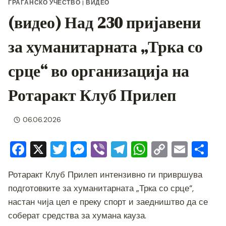
ГРАЃАНСКО УЧЕСТВО
|
ВИДЕО
(видео) Над 230 пријавени
за хуманитарната „Трка со
срце“ во организација на
Ротаракт Клуб Прилеп
06.06.2026
F
X
T
M
Vi
T
W
C
E
S
a
wi
e
b
el
h
o
m
h
Ротаракт Клуб Прилеп интензивно ги привршува
c
tt
ss
er
e
at
p
ai
ar
подготовките за хуманитарната „Трка со срце“,
e
er
e
gr
s
y
l
e
настан чија цел е преку спорт и заедништво да се
b
n
a
A
Li
соберат средства за хумана кауза.