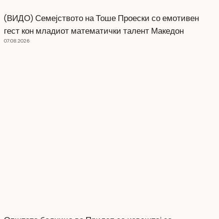
(ВИДО) Семејството на Тоше Проески со емотивен
гест кон младиот математички талент Македон
07.08.2026