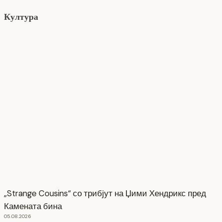
Култура
„Strange Cousins“ со трибјут на Џими Хендрикс пред
Камената бина
05.08.2026