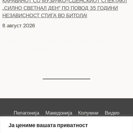
КАРАВАНОТ СО МУЗИЧКО-СЦЕНСКИОТ СПЕКТАКЛ
„СИЛНО СВЕТНАЛ ДЕН” ПО ПОВОД 35 ГОДИНИ
НЕЗАВИСНОСТ СТИГА ВО БИТОЛА!
8 август 2026
СЕ АСФАЛТИРААТ УШТЕ ДВЕ УЛИЦИ КАЈ
ЗДРАВСТВEНИОТ ДОМ
7 август 2026
Пелагонија
Македонија
Колумни
Видео
Емисии
Култура
Здравје
Занимливости
Ја цениме вашата приватност