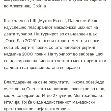
b
n
a
A
Li
во Алексинац, Србија.
o
g
m
p
n
o
er
p
k
Како член на ШК „Мулти Есенс“, Павлески беше
k
најуспешно пласираниот македонски шахист на
двата турнири. На турнирот во стандарден шах
„Опен Лав 2026“ го освои второто место и освои
нови 36 рејтинг поени, со што неговиот рејтинг
надмина 2000 поени. На турнирот во забрзан шах
се пласираше на високото четврто место, при што и
на двата натпревари остана непоразен.
Благодарение на овие резултати, Никола обезбеди
учество на Светското младинско првенство во шах,
кое ќе се одржи од 14 до 27 јуни во Монтесилвано,
Италија. Тој ќе биде единствениот македонски
претставник во својата категорија.