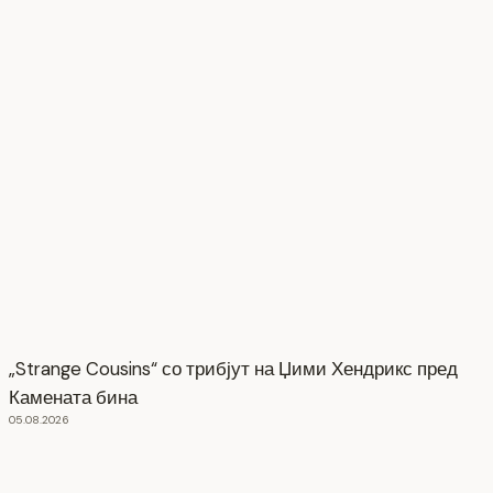
„Strange Cousins“ со трибјут на Џими Хендрикс пред
Камената бина
05.08.2026