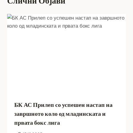
Слични Објави
БК АС Прилеп со успешен настап на
завршното коло од младинската и
првата бокс лига