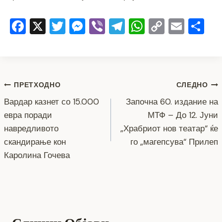
F
X
T
M
Vi
T
W
C
E
S
a
wi
e
b
el
h
o
m
h
c
tt
ss
er
e
at
p
ai
ar
e
er
e
gr
s
y
l
e
Навигација
b
n
a
A
Li
ПРЕТХОДНО
СЛЕДНО
o
g
m
p
n
Вардар казнет со 15.000
Започна 60. издание на
на
евра поради
МТФ – До 12. Јуни
o
er
p
k
напис
навредливото
„Храбриот нов театар“ ќе
k
скандирање кон
го „магепсува“ Прилеп
Каролина Гочева