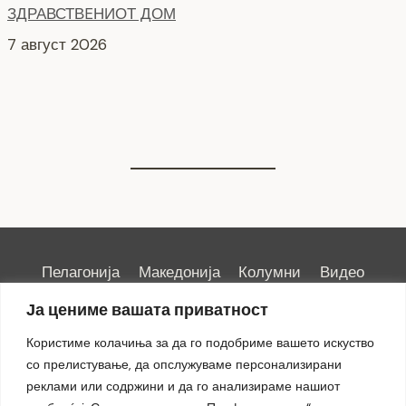
7 август 2026
НОВ ПАРКИНГ ПРОСТОР ВО ЦЕНТАРОТ НА ГРАДОТ
6 август 2026
Пелагонија
Македонија
Колумни
Видео
Емисии
Култура
Здравје
Занимливости
Ја цениме вашата приватност
Спорт
ИРИС
Користиме колачиња за да го подобриме вашето искуство
со прелистување, да опслужуваме персонализирани
реклами или содржини и да го анализираме нашиот