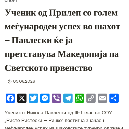
СПОРТ
Ученик од Прилеп со голем
меѓународен успех во шахот
– Павлески ќе ја
претставува Македонија на
Светското првенство
05.06.2026
F
X
T
M
Vi
T
W
C
E
S
a
wi
e
b
el
h
o
m
h
Ученикот Никола Павлески од III-1 клас во СОУ
c
tt
ss
er
e
at
p
ai
ar
„Ристе Ристески – Ричко“ постигна значаен
e
er
e
gr
s
y
l
e
меѓународен успех на шаховските турнири одржани