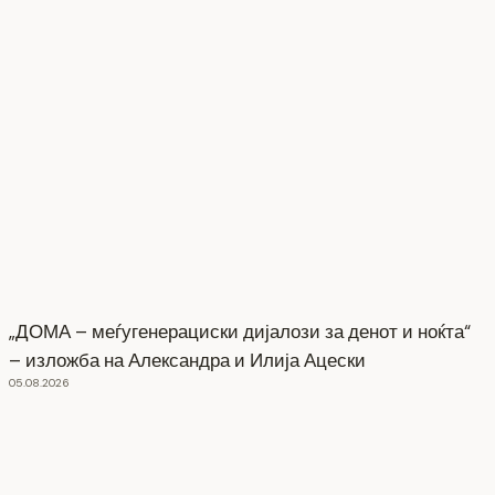
„ДОМА – меѓугенерациски дијалози за денот и ноќта“
– изложба на Александра и Илија Ацески
05.08.2026