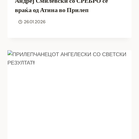
Андреј Смилевски со СРЕБРО се
враќа од Атина во Прилеп
26.01.2026