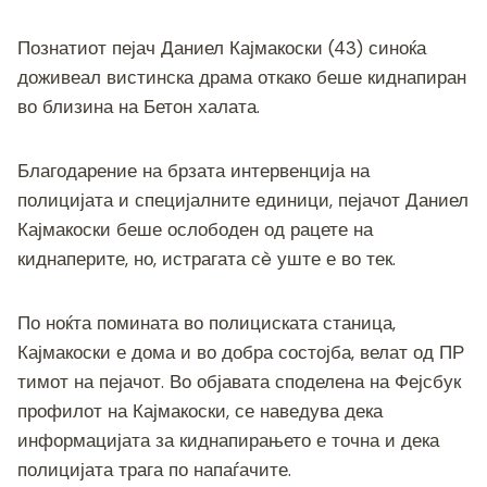
b
n
a
A
Li
o
g
m
p
n
Познатиот пејач Даниел Кајмакоски (43) синоќа
o
er
p
k
доживеал вистинска драма откако беше киднапиран
k
во близина на Бетон халата.
Благодарение на брзата интервенција на
полицијата и специјалните единици, пејачот Даниел
Кајмакоски беше ослободен од рацете на
киднаперите, но, истрагата сè уште е во тек.
По ноќта помината во полициската станица,
Кајмакоски е дома и во добра состојба, велат од ПР
тимот на пејачот. Во објавата споделена на Фејсбук
профилот на Кајмакоски, се наведува дека
информацијата за киднапирањето е точна и дека
полицијата трага по напаѓачите.