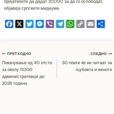
пријателите да дадат 20.000 за да го ослободат,
објавија српските медиуми.
F
X
T
M
Vi
T
W
C
E
S
a
wi
e
b
el
h
o
m
h
c
tt
ss
er
e
at
p
ai
ar
e
er
e
gr
s
y
l
e
Навигација
b
n
a
A
Li
ПРЕТХОДНО
СЛЕДНО
o
g
m
p
n
Покачување од 40 отсто
30 поети ќе ни читаат за
на
за околу 11.000
љубовта и виното
o
er
p
k
напис
административци до
k
2028 година