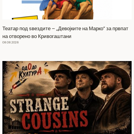
Театар под ѕвездите – „Девојките на Марко“ за првпат
на отворено во Кривогаштани
08.08.2026