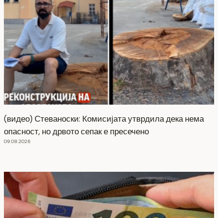
(видео) Стеваноски: Комисијата утврдила дека нема
опасност, но дрвото сепак е пресечено
09.08.2026