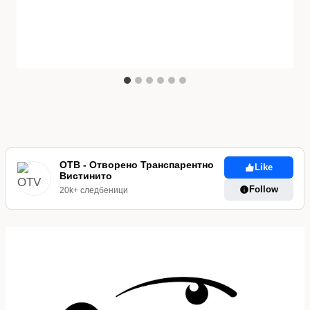
ОТВ - Отворено Транспарентно
Like
Вистинито
Follow
20k+ следбеници