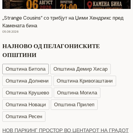
„Strange Cousins“ со трибјут на Џими Хендрикс пред
Камената бина
05.08.2026
НАЈНОВО ОД ПЕЛАГОНИСКИТЕ
ОПШТИНИ
Општина Битола
Општина Демир Хисар
Општина Долнени
Општина Кривогаштани
Општина Крушево
Општина Могила
Општина Новаци
Општина Прилеп
Општина Ресен
СЕ АСФАЛТИРА УЛИЦАТА „КОЗАРА“