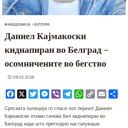
МАКЕДОНИЈА
|
КУЛТУРА
Даниел Кајмакоски
киднапиран во Белград –
осомничените во бегство
08.02.2026
F
X
T
M
Vi
T
W
C
E
S
a
wi
e
b
el
h
o
m
h
Српската полиција го спаси поп пејачот Даниел
c
tt
ss
er
e
at
p
ai
ar
Кајмакоски откако синоќа бил киднапиран во
e
er
e
gr
s
y
l
e
Белград каде што претходно настапуваше.