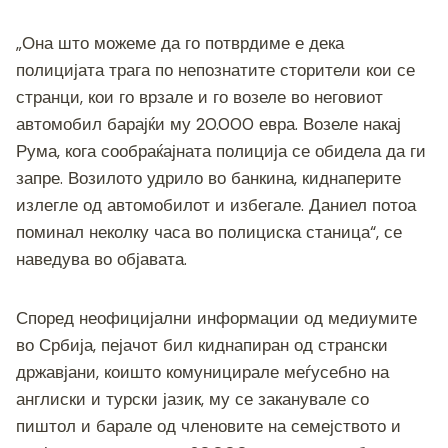
„Она што можеме да го потврдиме е дека
полицијата трага по непознатите сторители кои се
странци, кои го врзале и го возеле во неговиот
автомобил барајќи му 20.000 евра. Возеле накај
Рума, кога сообраќајната полиција се обидела да ги
запре. Возилото удрило во банкина, киднаперите
излегле од автомобилот и избегале. Даниел потоа
поминал неколку часа во полициска станица“, се
наведува во објавата.
Според неофицијални информации од медиумите
во Србија, пејачот бил киднапиран од странски
државјани, коишто комуницирале меѓусебно на
англиски и турски јазик, му се заканувале со
пиштол и барале од членовите на семејството и