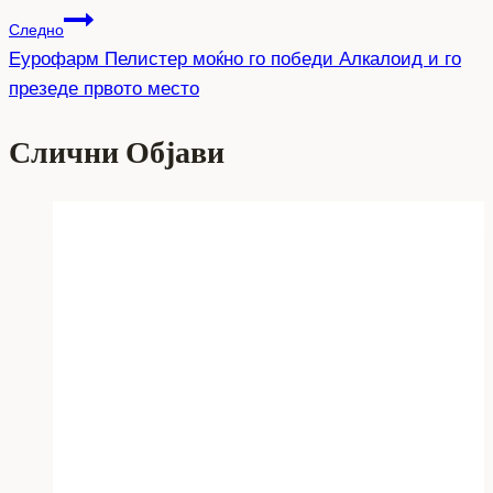
Следно
Еурофарм Пелистер моќно го победи Алкалоид и го
презеде првото место
Слични Објави