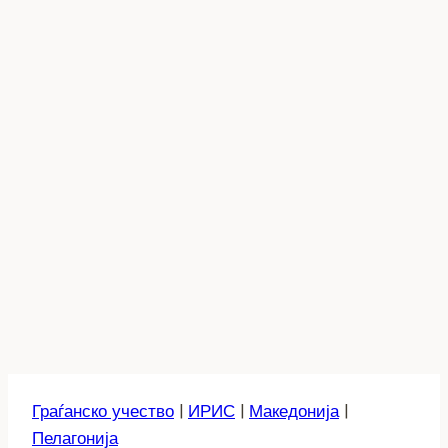
Граѓанско учество
|
ИРИС
|
Македонија
|
Пелагонија