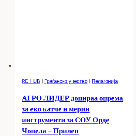
RD HUB
|
Граѓанско учество
|
Пелагонија
АГРО ЛИДЕР донираа опрема
за еко катче и мерни
инструменти за СОУ Орде
Чопела – Прилеп