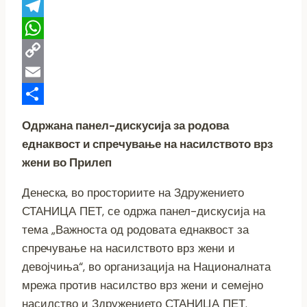
Viber
Telegram
WhatsApp
Copy
Link
Email
Share
Одржана панел-дискусија за родова
еднаквост и спречување на насилството врз
жени во Прилеп
Денеска, во просториите на Здружението
СТАНИЦА ПЕТ, се одржа панел-дискусија на
тема „Важноста од родовата еднаквост за
спречување на насилството врз жени и
девојчиња“, во организација на Националната
мрежа против насилство врз жени и семејно
насилство и Здружението СТАНИЦА ПЕТ.