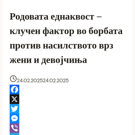
Родовата еднаквост –
клучен фактор во борбата
против насилството врз
жени и девојчиња
24.02.2025
24.02.2025
Facebook
X
Twitter
Messenger