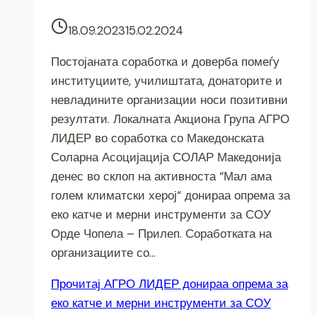
18.09.2023
15.02.2024
Постојаната соработка и доверба помеѓу
институциите, училиштата, донаторите и
невладините организации носи позитивни
резултати. Локалната Акциона Група АГРО
ЛИДЕР во соработка со Македонската
Соларна Асоцијација СОЛАР Македонија
денес во склоп на активноста “Мал ама
голем климатски херој“ донираа опрема за
еко катче и мерни инструменти за СОУ
Орде Чопела – Прилеп. Соработката на
организациите со…
Прочитај
АГРО ЛИДЕР донираа опрема за
еко катче и мерни инструменти за СОУ