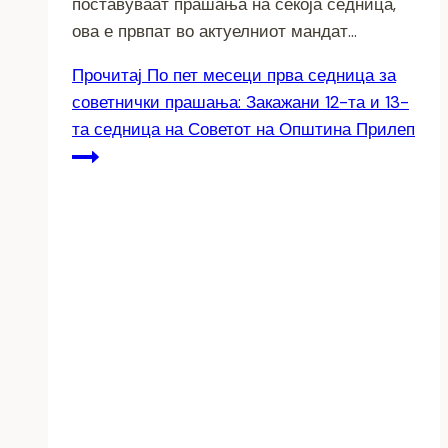
поставуваат прашања на секоја седница,
ова е првпат во актуелниот мандат…
Прочитај
По пет месеци прва седница за
советнички прашања: Закажани 12-та и 13-
та седница на Советот на Општина Прилеп