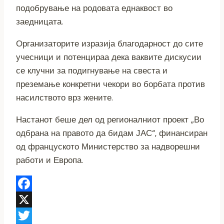
подобрување на родовата еднаквост во
заедницата.
Организаторите изразија благодарност до сите
учесници и потенцираа дека ваквите дискусии
се клучни за подигнување на свеста и
преземање конкретни чекори во борбата против
насилството врз жените.
Настанот беше дел од регионалниот проект „Во
одбрана на правото да бидам ЈАС“, финансиран
од француското Министерство за надворешни
работи и Европа.
Facebook
X