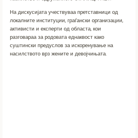
На дискусијата учествуваа претставници од
локалните институции, граѓански организации,
активисти и експерти од областа, кои
разговараа за родовата еднаквост како
суштински предуслов за искоренување на
насилството врз жените и девојчињата.