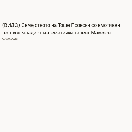
(ВИДО) Семејството на Тоше Проески со емотивен
гест кон младиот математички талент Македон
07.08.2026