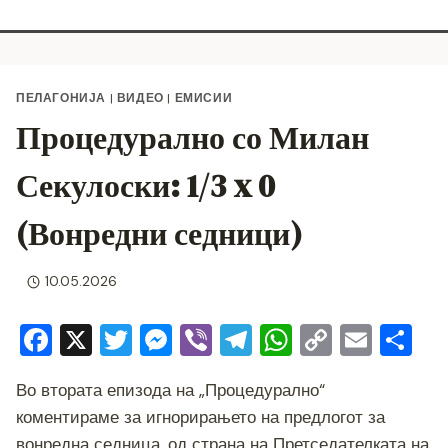
ПЕЛАГОНИЈА
|
ВИДЕО
|
ЕМИСИИ
Процедурално со Милан
Секулоски: 1/3 x 0
(Вонредни седници)
10.05.2026
F
X
T
M
Vi
T
W
C
E
S
a
wi
e
b
el
h
o
m
h
Во втората епизода на „Процедурално“
c
tt
ss
er
e
at
p
ai
ar
коментираме за игнорирањето на предлогот за
e
er
e
gr
s
y
l
e
вонредна седница, од страна на Претседателката на