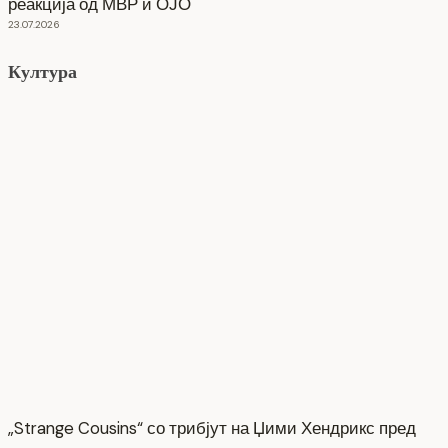
реакција од МВР и ОЈО
23.07.2026
Култура
„Strange Cousins“ со трибјут на Џими Хендрикс пред