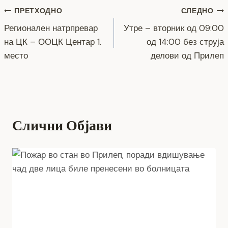
Навигација
b
n
a
A
Li
ПРЕТХОДНО
СЛЕДНО
o
g
m
p
n
Регионален натрпревар
Утре – вторник од 09:00
на
на ЦК – ООЦК Центар 1.
од 14:00 без струја
o
er
p
k
напис
место
делови од Прилеп
k
Слични Објави