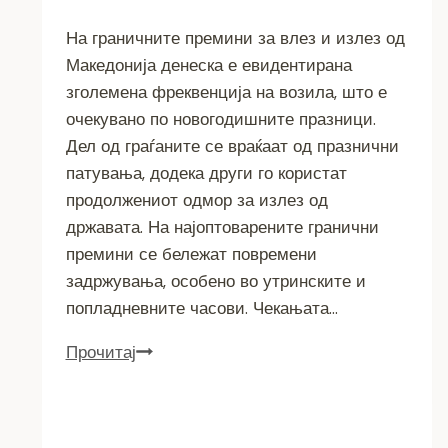
На граничните премини за влез и излез од
Македонија денеска е евидентирана
зголемена фреквенција на возила, што е
очекувано по новогодишните празници.
Дел од граѓаните се враќаат од празнични
патувања, додека други го користат
продолжениот одмор за излез од
државата. На најоптоварените гранични
премини се бележат повремени
задржувања, особено во утринските и
попладневните часови. Чекањата…
На
Прочитај
граница
се
чека