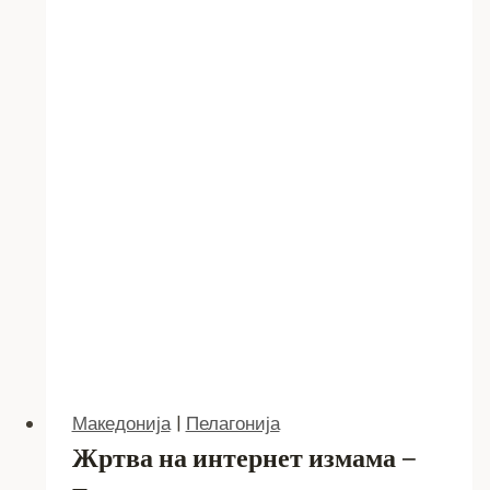
и
до
40
минути
Македонија
|
Пелагонија
Жртва на интернет измама –