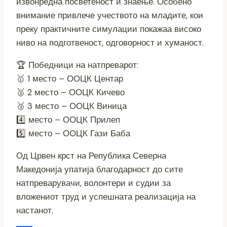
извонредна посветеност и знаење. Особено
внимание привлече учеството на младите, кои
преку практичните симулации покажаа високо
ниво на подготвеност, одговорност и хуманост.
🏆 Победници на натпреварот:
🥇 1 место – ООЦК Центар
🥈 2 место – ООЦК Кичево
🥉 3 место – ООЦК Виница
4️⃣ место – ООЦК Прилеп
5️⃣ место – ООЦК Гази Баба
Од Црвен крст на Република Северна
Македонија упатија благодарност до сите
натпреварувачи, волонтери и судии за
вложениот труд и успешната реализација на
настанот.