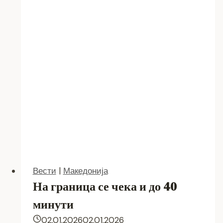
НАЈНОВАТА
ПЕСНА
НА
ВИС
МЕМОРИЈА
–
„ЗА
ДОБРО
ДА
Е“
Вести
|
Македонија
На граница се чека и до 40
минути
02.01.2026
02.01.2026