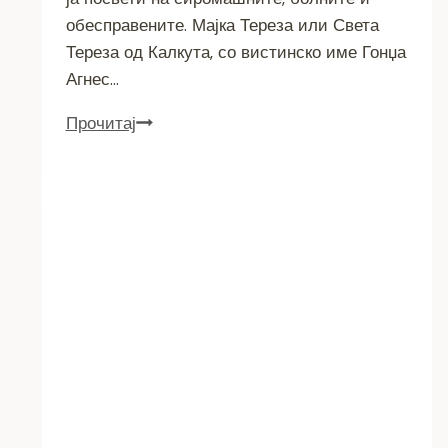
обесправените. Мајка Тереза или Света
Тереза од Калкута, со вистинско име Гонџа
Агнес…
115
Прочитај
години
од
раѓањето
на
Мајка
Тереза
–
симбол
на
милосрдието
и
човечноста