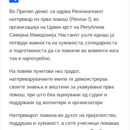
g
g
t
p
m
S
Во Прилеп денес се одржа Регионалниот
e
r
s
y
a
h
натпревар по прва помош (Регион 1), во
r
a
A
L
i
a
организација на Црвен крст на Република
Северна Македонија. Настанот уште еднаш ја
m
p
i
l
r
потврди важноста на хуманоста, солидарноста
p
n
e
и подготвеноста да се помогне во моменти кога
k
тоа е најпотребно.
На повеќе пунктови низ градот,
натпреварувачките екипи ги демонстрираа
своите знаења и вештини за укажување прва
помош, при што беа оценувани од судии и
поддржани од волонтери и организатори.
Натпреварот помина во духот на пријателство,
поддршка и хуманост, а сите учесници покажаа