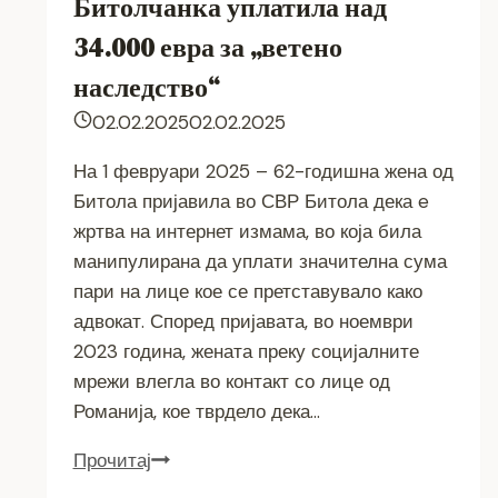
Битолчанка уплатила над
34.000 евра за „ветено
наследство“
02.02.2025
02.02.2025
На 1 февруари 2025 – 62-годишна жена од
Битола пријавила во СВР Битола дека e
жртва на интернет измама, во која била
манипулирана да уплати значителна сума
пари на лице кое се претставувало како
адвокат. Според пријавата, во ноември
2023 година, жената преку социјалните
мрежи влегла во контакт со лице од
Романија, кое тврдело дека…
Жртва
Прочитај
на