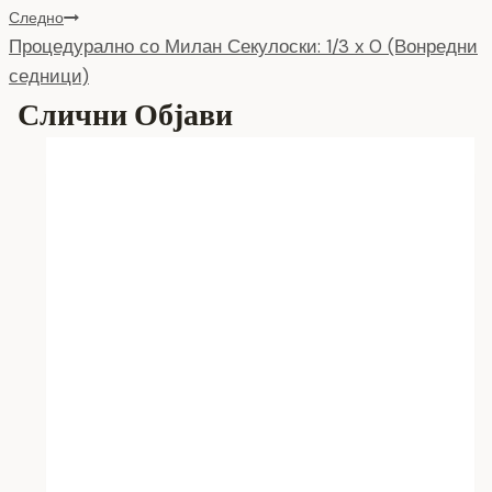
p
n
e
Следно
Процедурално со Милан Секулоски: 1/3 x 0 (Вонредни
k
седници)
Слични Објави