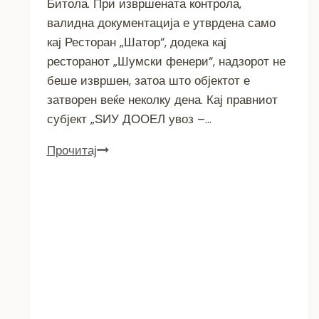
Битола. При извршената контрола,
валидна документација е утврдена само
кај Ресторан „Шатор“, додека кај
ресторанот „Шумски фенери“, надзорот не
беше извршен, затоа што објектот е
затворен веќе неколку дена. Кај правниот
субјект „ЅИУ ДООЕЛ увоз –…
ОДДЕЛЕНИЕТО
Прочитај
ЗА
ГРАДЕЖНА
ИНСПЕКЦИЈА
ВО
ИНСПЕКЦИСКИ
НАДЗОР
НА
ПЕТ