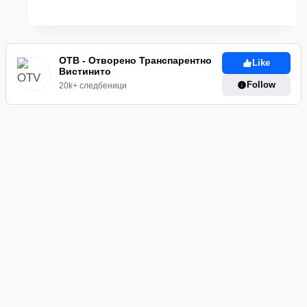
ПРАШАЊА
КОИ
ГИ
МАЧАТ
ОТВ - Отворено Транспарентно
Like
Вистинито
НАУЧНИЦИТЕ
Follow
20k+ следбеници