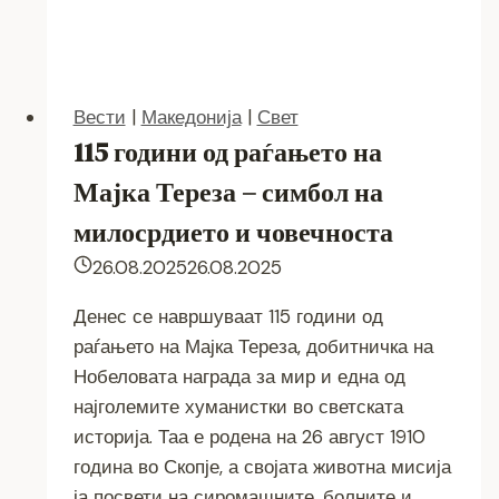
Вести
|
Македонија
|
Свет
115 години од раѓањето на
Мајка Тереза – симбол на
милосрдието и човечноста
26.08.2025
26.08.2025
Денес се навршуваат 115 години од
раѓањето на Мајка Тереза, добитничка на
Нобеловата награда за мир и една од
најголемите хуманистки во светската
историја. Таа е родена на 26 август 1910
година во Скопје, а својата животна мисија
ја посвети на сиромашните, болните и