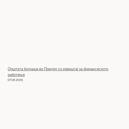
Општата болница во Прилеп со извештај за финансиското
работење
07.08.2026