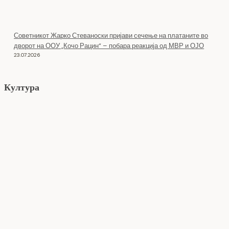
Советникот Жарко Стеваноски пријави сечење на платаните во
дворот на ООУ „Кочо Рацин“ – побара реакција од МВР и ОЈО
23.07.2026
Култура