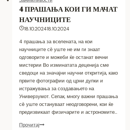
Занимливости
4 ПРАШАЊА КОИ ГИ МАЧАТ
НАУЧНИЦИТЕ
18.10.2024
18.10.2024
4 прашања за вселената, на кои
научниците сѐ уште не им ги знаат
одговорите и можеби ќе останат вечни
мистерии Во изминатата деценија сме
сведоци на значајни научни откритија, како
првите фотографии од црни дупки и
истражувања за создавањето на
Универзумот. Сепак, многу важни прашања
сè уште остануваат неодговорени, кои ќе
предизвикаат физичарите и астрономите…
4
Прочитај