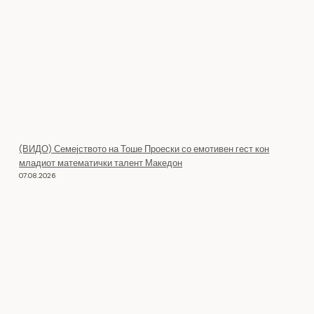
(ВИДО) Семејството на Тоше Проески со емотивен гест кон
младиот математички талент Македон
07.08.2026