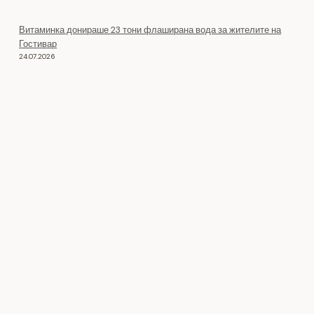
Витаминка донираше 23 тони флаширана вода за жителите на
Гостивар
24.07.2026