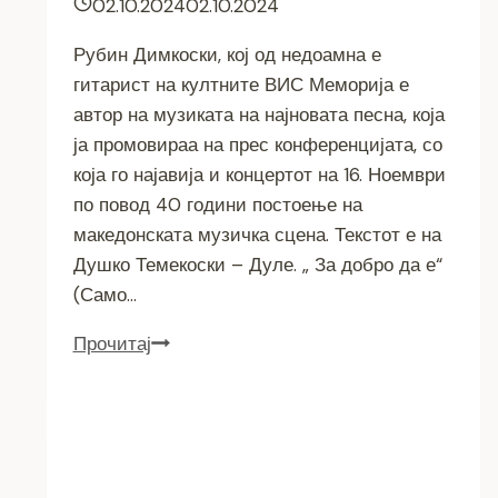
02.10.2024
02.10.2024
Рубин Димкоски, кој од недоамна е
гитарист на култните ВИС Меморија е
автор на музиката на најновата песна, која
ја промовираа на прес конференцијата, со
која го најавија и концертот на 16. Ноември
по повод 40 години постоење на
македонската музичка сцена. Текстот е на
Душко Темекоски – Дуле. „ За добро да е“
(Само…
ПРИЛЕПЧАНИТЕ
Прочитај
РУБИН
И
ДУЛЕ
ЈА
ПОТПИШУВААТ