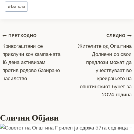
c
tt
ss
er
e
at
p
ai
ar
Post
#
Битола
e
er
e
gr
s
y
l
e
Tags:
b
n
a
A
Li
o
g
m
p
n
Навигација
ПРЕТХОДНО
СЛЕДНО
o
er
p
k
Кривогаштани се
Жителите од Општина
k
на
приклучи кон кампањата
Долнени со свои
напис
16 дена активизам
предлози можат да
против родово базирано
учествуваат во
насилство
креирањето на
општинскиот буџет за
2024 година
Слични Објави