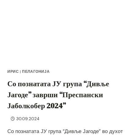
ИРИС
|
ПЕЛАГОНИЈА
Со познатата ЈУ група “Дивље
Јагоде” заврши “Преспански
Јаболкобер 2024”
30.09.2024
Со познатата ЈУ група “Дивље Јагоде” во духот