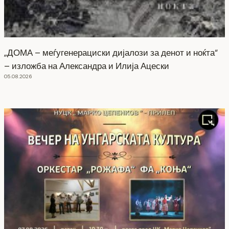
„ДОМА – меѓугенерациски дијалози за денот и ноќта“
– изложба на Александра и Илија Ацески
05.08.2026