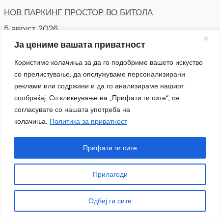
НОВ ПАРКИНГ ПРОСТОР ВО БИТОЛА
5 август 2026
Ја цениме вашата приватност
Интервју со кандидати за Надзорен одбор кои
Користиме колачиња за да го подобриме вашето искуство
продолжуваат во втора фаза ЈКП Водовод
со прелистување, да опслужуваме персонализирани
4 август 2026
реклами или содржини и да го анализираме нашиот
сообраќај. Со кликнување на „Прифати ги сите“, се
СЕ АСФАЛТИРААТ УШТЕ ДВЕ УЛИЦИ КАЈ
согласувате со нашата употреба на
колачиња.
Политика за приватност
ЗДРАВСТВEНИОТ ДОМ
7 август 2026
Прифати ги сите
НОВ ПАРКИНГ ПРОСТОР ВО ЦЕНТАРОТ НА ГРАДОТ
Прилагоди
6 август 2026
Одбиј ги сите