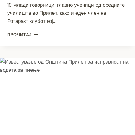
19 млади говорници, главно ученици од средните
училишта во Прилеп, како и еден член на
Ротаракт клубот кој…
МЛАДИТЕ
ПРОЧИТАЈ
ДОКАЖАА
ДЕКА
ГЛАСОТ
ТРЕБА
ДА
СЕ
СЛУШНЕ
–
ПРВА
ОРАТОРСКА
ВЕЧЕР
РОТАРКИ
КЛУБ
–
ПРИЛЕП