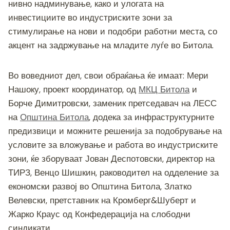
нивно надминување, како и улогата на
инвестициите во индустриските зони за
стимулирање на нови и подобри работни места, со
акцент на задржување на младите луѓе во Битола.
Во воведниот дел, свои обраќања ќе имаат: Мери
Нашоку, проект координатор, од
МКЦ Битола
и
Борче Димитровски, заменик претседавач на ЛЕСС
на
Општина Битола
, додека за инфраструктурните
предизвици и можните решенија за подобрување на
условите за вложување и работа во индустриските
зони, ќе зборуваат Јован Деспотовски, директор на
ТИРЗ, Венцо Шишкин, раководител на одделение за
економски развој во Општина Битола, Златко
Велевски, претставник на Кромберг&Шуберт и
Жарко Краус од Конфедерација на слободни
синдикати.