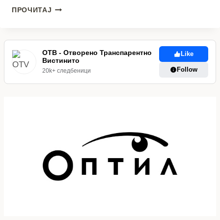
ИЗВЕСТУВАЊЕ
ПРОЧИТАЈ
ОД
ОПШТИНА
ПРИЛЕП
ЗА
ОТВ - Отворено Транспарентно
Like
ИСПРАВНОСТ
Вистинито
НА
Follow
20k+ следбеници
ВОДАТА
ЗА
ПИЕЊЕ