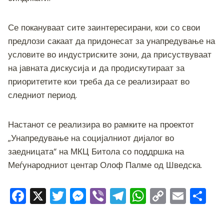
Се покануваат сите заинтересирани, кои со свои
предлози сакаат да придонесат за унапредување на
условите во индустриските зони, да присуствуваат
на јавната дискусија и да продискутираат за
приоритетите кои треба да се реализираат во
следниот период.
Настанот се реализира во рамките на проектот
„Унапредување на социјалниот дијалог во
заедницата“ на МКЦ Битола со поддршка на
Меѓународниот центар Олоф Палме од Шведска.
F
X
T
M
Vi
T
W
C
E
S
a
wi
e
b
el
h
o
m
h