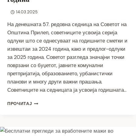
14.03.2025
На денешната 57. редовна седница на Советот на
Општина Прилеп, советниците усвоија серија
одлуки што се однесуваат на годишните сметки и
извештаи за 2024 година, како и предлог-одлуки
за 2025 година. Советот разгледа значајни точки
поврзани со буџетот, јавните комунални
претпријатија, образованието, урбанистички
планови и многу други важни прашања.
Советниците на седницата ја усвоија годишната…
СОВЕТОТ
ПРОЧИТАЈ
НА
ОПШТИНА
ПРИЛЕП
ЈА
ОДРЖА