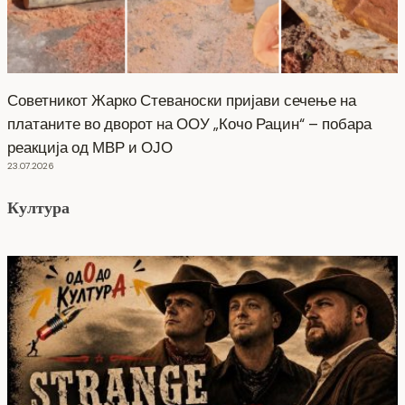
Советникот Жарко Стеваноски пријави сечење на
платаните во дворот на ООУ „Кочо Рацин“ – побара
реакција од МВР и ОЈО
23.07.2026
Култура