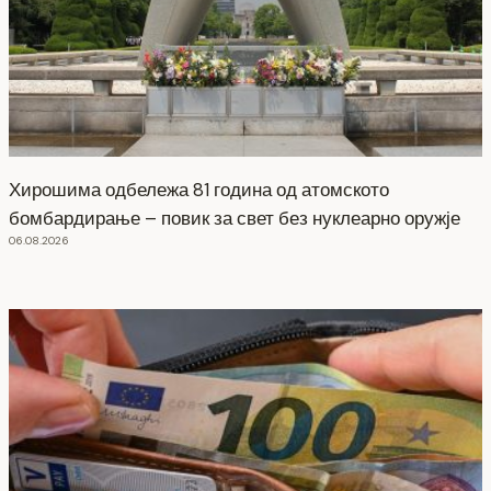
Хирошима одбележа 81 година од атомското
бомбардирање – повик за свет без нуклеарно оружје
06.08.2026