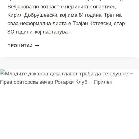
Велјанова по возраст е нејзиниот сопартиец
Кирил Добрушевски, кој има 81 година. Трет на
оваа неформална листа е Трајан Котевски, стар
80 години, кој настапува…
97-
ПРОЧИТАЈ
ГОДИШНА
БИТОЛЧАНКА
СЕ
КАНДИДИРА
ЗА
СОВЕТНИЧКА