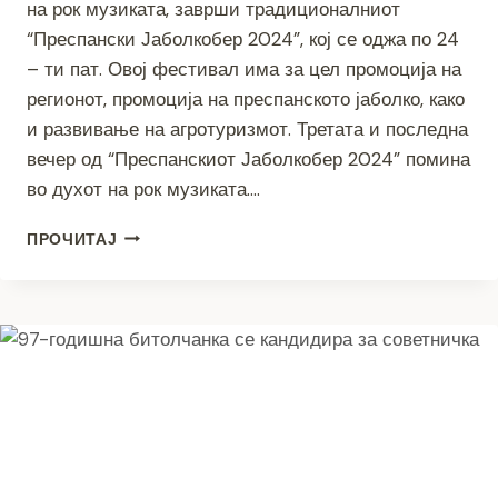
на рок музиката, заврши традиционалниот
“Преспански Јаболкобер 2024”, кој се оджа по 24
– ти пат. Овој фестивал има за цел промоција на
регионот, промоција на преспанското јаболко, како
и развивање на агротуризмот. Третата и последна
вечер од “Преспанскиот Јаболкобер 2024” помина
во духот на рок музиката….
СО
ПРОЧИТАЈ
ПОЗНАТАТА
ЈУ
ГРУПА
“ДИВЉЕ
ЈАГОДЕ”
ЗАВРШИ
“ПРЕСПАНСКИ
ЈАБОЛКОБЕР
2024”