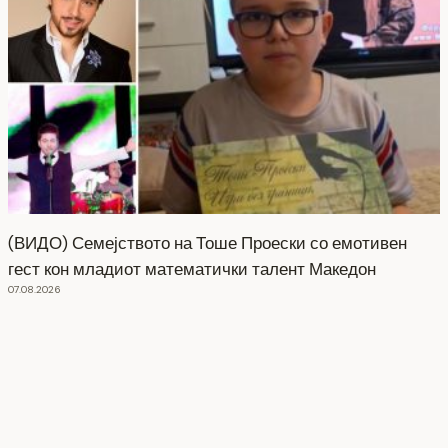
(ВИДО) Семејството на Тоше Проески со емотивен
гест кон младиот математички талент Македон
07.08.2026