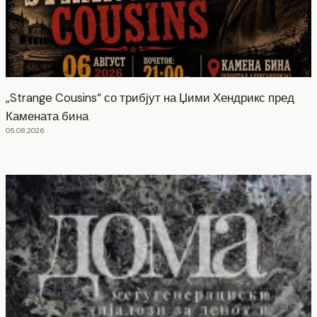
„Strange Cousins“ со трибјут на Џими Хендрикс пред
Камената бина
05.08.2026