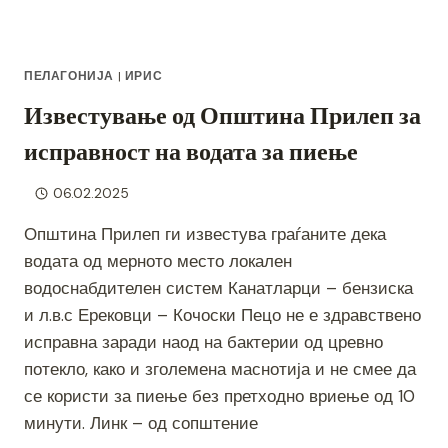
ПЕЛАГОНИЈА
|
ИРИС
Известување од Општина Прилеп за
исправност на водата за пиење
06.02.2025
Општина Прилеп ги известува граѓаните дека
водата од мерното место локален
водоснабдителен систем Канатларци – бензиска
и л.в.с Ерековци – Кочоски Пецо не е здравствено
исправна заради наод на бактерии од цревно
потекло, како и зголемена маснотија и не смее да
се користи за пиење без претходно вриење од 10
минути. Линк – од сопштение