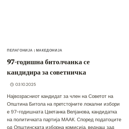
ПЕЛАГОНИЈА
|
МАКЕДОНИЈА
97-годишна битолчанка се
кандидира за советничка
03.10.2025
Највозрасниот кандидат за член на Советот на
Општина Битола на претстојните локални избори
е 97-годишната Цветанка Велјанова, кандидатка
на политичката партија МААК. Според податоците
од Општинската изборна комисија, веднаш зад