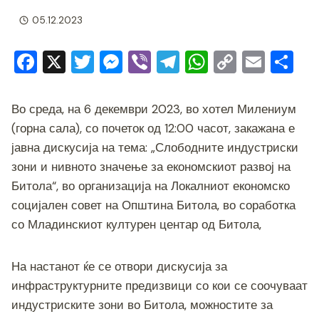
05.12.2023
F
X
T
M
Vi
T
W
C
E
S
a
wi
e
b
el
h
o
m
h
c
tt
ss
er
e
at
p
ai
ar
Во среда, на 6 декември 2023, во хотел Милениум
e
er
e
gr
s
y
l
e
(горна сала), со почеток од 12:00 часот, закажана е
b
n
a
A
Li
јавна дискусија на тема: „Слободните индустриски
зони и нивното значење за економскиот развој на
o
g
m
p
n
Битола“, во организација на Локалниот економско
o
er
p
k
социјален совет на Општина Битола, во соработка
k
со Младинскиот културен центар од Битола,
На настанот ќе се отвори дискусија за
инфраструктурните предизвици со кои се соочуваат
индустриските зони во Битола, можностите за