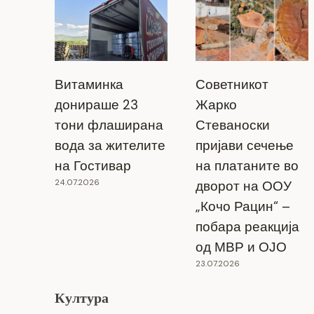
Витаминка
Советникот
донираше 23
Жарко
тони флаширана
Стеваноски
вода за жителите
пријави сечење
на Гостивар
на платаните во
24.07.2026
дворот на ООУ
„Кочо Рацин“ –
побара реакција
од МВР и ОЈО
23.07.2026
Култура