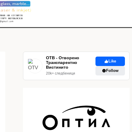
ОТВ - Отворено
Like
Транспарентно
Вистинито
Follow
20k+ следбеници