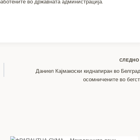
работените во државната администрација.
S
h
ar
e
СЛЕДНО
Даниел Кајмакоски киднапиран во Белгра
осомничените во бегс