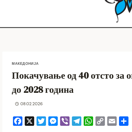
МАКЕДОНИЈА
Покачување од 40 отсто за 
до 2028 година
08.02.2026
F
X
T
M
Vi
T
W
C
E
a
wi
e
b
el
h
o
m