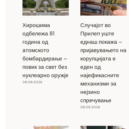
Хирошима
Случајот во
одбележа 81
Прилеп уште
година од
еднаш покажа –
атомското
пријавувањето на
бомбардирање –
корупцијата е
повик за свет без
еден од
нуклеарно оружје
најефикасните
06.08.2026
механизми за
нејзино
спречување
06.08.2026