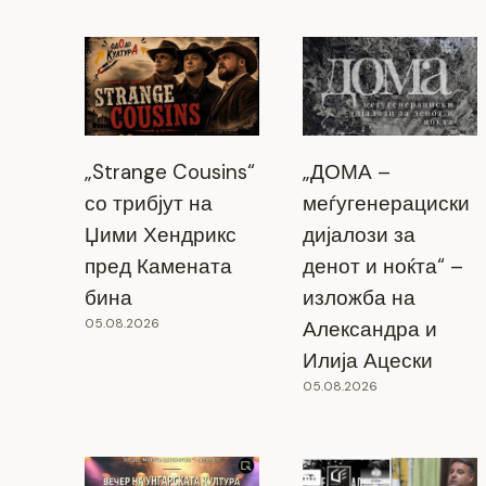
„Strange Cousins“
„ДОМА –
со трибјут на
меѓугенерациски
Џими Хендрикс
дијалози за
пред Камената
денот и ноќта“ –
бина
изложба на
05.08.2026
Александра и
Илија Ацески
05.08.2026