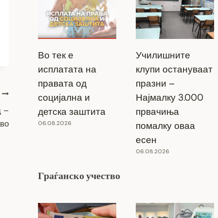
Во тек е
Училишните
исплатата на
клупи остануваат
правата од
празни –
социјална и
Најмалку 3.000
д –
детска заштита
првачиња
тво
06.08.2026
помалку оваа
есен
06.08.2026
Граѓанско учество