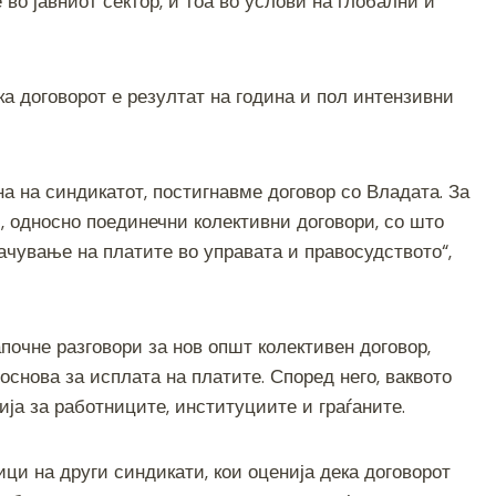
во јавниот сектор, и тоа во услови на глобални и
ка договорот е резултат на година и пол интензивни
а на синдикатот, постигнавме договор со Владата. За
, односно поединечни колективни договори, со што
качување на платите во управата и правосудството“,
почне разговори за нов општ колективен договор,
 основа за исплата на платите. Според него, ваквото
ја за работниците, институциите и граѓаните.
ци на други синдикати, кои оценија дека договорот