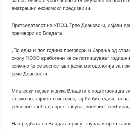
за постепено и усогласено зголемување на платите 
внатрешни економски предизвици.
Претседателот на УПОЗ, Трпе Деановски, изјави де
преговори со Владата.
„По една и пол година преговори и барања од стран
околу 11.000 вработени ќе се потпишуваат годишни
конечно ќе се воспостави јасна методологија за по
рече Деановски.
Мицкоски најави и дека Владата е подготвена да за
откако постојниот е истечен, кој би бил единствена
решение треба да претставува „вин-вин“ комбинаци
На средбата со Владата присуствуваа и претставни