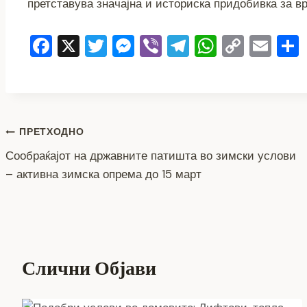
претставува значајна и историска придобивка за в
F
X
T
M
Vi
T
W
C
E
a
wi
e
b
el
h
o
m
c
tt
ss
er
e
at
p
ai
e
er
e
gr
s
y
l
b
n
a
A
Li
Навигација
ПРЕТХОДНО
o
g
m
p
n
Сообраќајот на државните патишта во зимски услови
на
o
er
p
k
– активна зимска опрема до 15 март
напис
k
Слични Објави