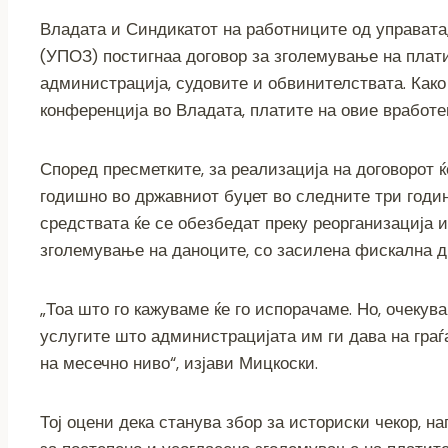
c
tt
ss
er
e
at
p
ai
Владата и Синдикатот на работниците од управата,
e
er
e
gr
s
y
l
(УПОЗ) постигнаа договор за зголемување на плати
b
n
a
A
Li
администрација, судовите и обвинителствата. Как
конференција во Владата, платите на овие вработен
o
g
m
p
n
o
er
p
k
Според пресметките, за реализација на договорот 
k
годишно во државниот буџет во следните три годи
средствата ќе се обезбедат преку реорганизација 
зголемување на даноците, со засилена фискална д
„Тоа што го кажуваме ќе го испорачаме. Но, очеку
услугите што администрацијата им ги дава на граѓ
на месечно ниво“, изјави Мицкоски.
Тој оцени дека станува збор за историски чекор, н