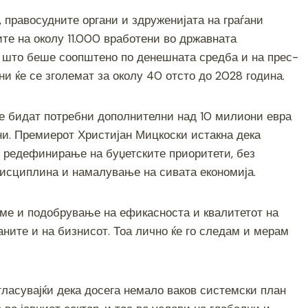
ar
 правосудните органи и здруженијата на граѓани
e
те на околу 11.000 вработени во државната
о што беше соопштено по денешната средба и на прес-
и ќе се зголемат за околу 40 отсто до 2028 година.
ќе бидат потребни дополнителни над 10 милиони евра
ни. Премиерот Христијан Мицкоски истакна дека
и редефинирање на буџетските приоритети, без
исциплина и намалување на сивата економија.
ваме и подобрување на ефикасноста и квалитетот на
аните и на бизнисот. Тоа лично ќе го следам и мерам
агласувајќи дека досега немало ваков системски план