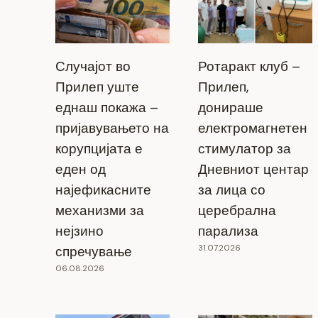
Случајот во
Ротаракт клуб –
Прилеп уште
Прилеп,
еднаш покажа –
донираше
пријавувањето на
електромагнетен
корупцијата е
стимулатор за
еден од
Дневниот центар
најефикасните
за лица со
механизми за
церебрална
Македонските лекари изведоа прва
нејзино
парализа
трансплантација на менискус
31.07.2026
спречување
26.04.2025
06.08.2026