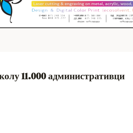
околу 11.000 административци
S
h