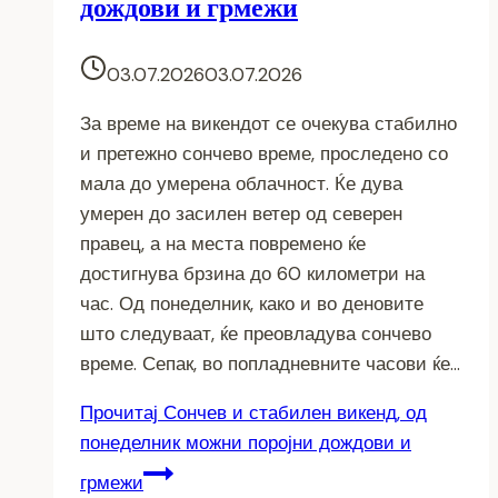
дождови и грмежи
03.07.2026
03.07.2026
За време на викендот се очекува стабилно
и претежно сончево време, проследено со
мала до умерена облачност. Ќе дува
умерен до засилен ветер од северен
правец, а на места повремено ќе
достигнува брзина до 60 километри на
час. Од понеделник, како и во деновите
што следуваат, ќе преовладува сончево
време. Сепак, во попладневните часови ќе…
Прочитај
Сончев и стабилен викенд, од
понеделник можни поројни дождови и
грмежи