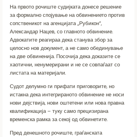
На првото рочиште судијката донесе решение
за формално спојување на обвинението против
сопственикот на агенцијата „Рубикон“,
Александар Нацев, со главното обвинение.
Адвокатите реагираа дека станува збор за
целосно нов документ, а не само обединување
на две обвиненија. Посочија дека доказите се
хаотични, ненумерирани и не се совпаѓаат со
листата на материјали.
Судот делумно ги прифати приговорите, но
истакна дека интегрираното обвинение не носи
нови дејствија, нови оштетени или нова правна
квалификација – туку само прецизирана
временска рамка за секој од обвинетите.
Пред денешното рочиште, граѓанската