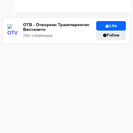
ОТВ - Отворено Транспарентно
Like
Вистинито
Follow
20k+ следбеници