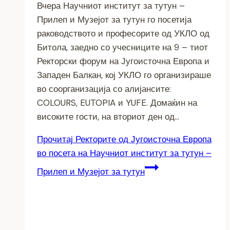
Вчера Научниот институт за тутун –
Прилеп и Музејот за тутун го посетија
раководството и професорите од УКЛО од
Битола, заедно со учесниците на 9 – тиот
Ректорски форум на Југоисточна Европа и
Западен Балкан, кој УКЛО го организираше
во соорганизација со алијансите:
COLOURS, EUTOPIA и YUFE. Домаќин на
високите гости, на вториот ден од…
Прочитај
Ректорите од Југоисточна Европа
во посета на Научниот институт за тутун –
Прилеп и Музејот за тутун