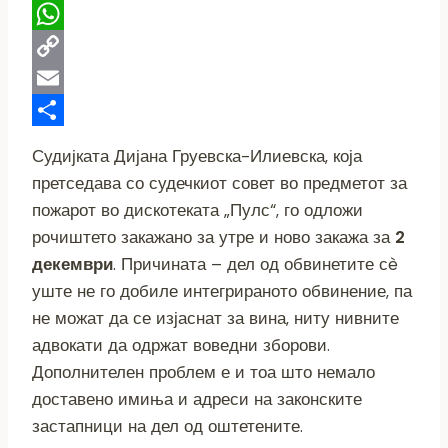
Telegram
WhatsApp
Copy
Link
Email
Share
Судијката Дијана Груевска-Илиевска, која
претседава со судечкиот совет во предметот за
пожарот во дискотеката „Пулс“, го одложи
рочиштето закажано за утре и ново закажа за
2
декември
. Причината – дел од обвинетите сè
уште не го добиле интегрираното обвинение, па
не можат да се изјаснат за вина, ниту нивните
адвокати да одржат воведни зборови.
Дополнителен проблем е и тоа што немало
доставено имиња и адреси на законските
застапници на дел од оштетените.