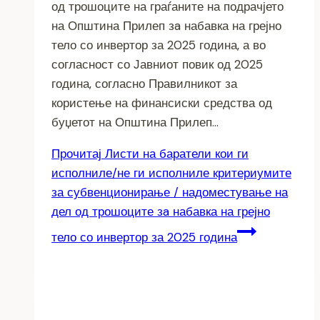
од трошоците на граѓаните на подрачјето
на Општина Прилеп зa набавка на грејно
тело со инвертор за 2025 година, а во
согласност со Јавниот повик од 2025
година, согласно Правилникот за
користење на финансиски средства од
буџетот на Општина Прилеп…
Прочитај
Листи на баратели кои ги
исполниле/не ги исполниле критериумите
за субвенционирање / надоместување на
дел од трошоците зa набавка на грејно
тело со инвертор за 2025 година