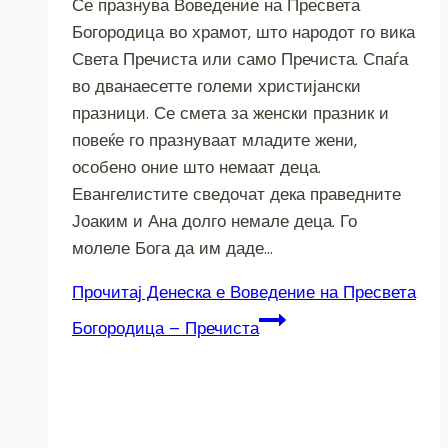
Се празнува Воведение на Пресвета
Богородица во храмот, што народот го вика
Света Пречиста или само Пречиста. Спаѓа
во дванаесетте големи христијански
празници. Се смета за женски празник и
повеќе го празнуваат младите жени,
особено оние што немаат деца.
Евангелистите сведочат дека праведните
Јоаким и Ана долго немале деца. Го
молеле Бога да им даде…
Прочитај
Денеска е Воведение на Пресвета
Богородица – Пречиста