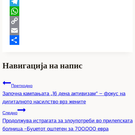
Viber
Telegram
WhatsApp
Copy
Link
Email
Share
Навигација на напис
Претходно
Започна кампањата „16 дена активизам“ – фокус на
дигиталното насилство врз жените
Следно
Продолжува истрагата за злоупотреби во прилепската
болница -Буџетот оштетен за 700.000 евра