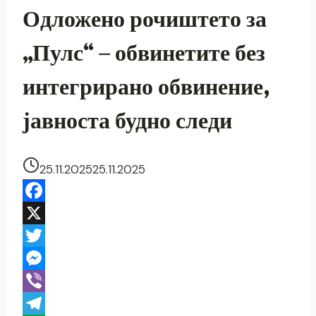
Одложено рочиштето за
„Пулс“ – обвинетите без
интегрирано обвинение,
јавноста будно следи
25.11.2025
25.11.2025
Facebook
X
Twitter
Messenger
Viber