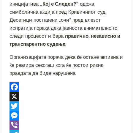
иницијатива
„Кој е Следен?“
одржа
симболична акција пред Кривичниот суд.
Десетици поставени „очи“ пред влезот
испратија порака дека јавноста внимателно го
следи процесот и бара
правично, независно и
транспарентно судење
.
Организацијата порача дека ќе остане активна и
ќе реагира секогаш кога ќе постои ризик
правдата да биде нарушена.
Facebook
X
Twitter
Messenger