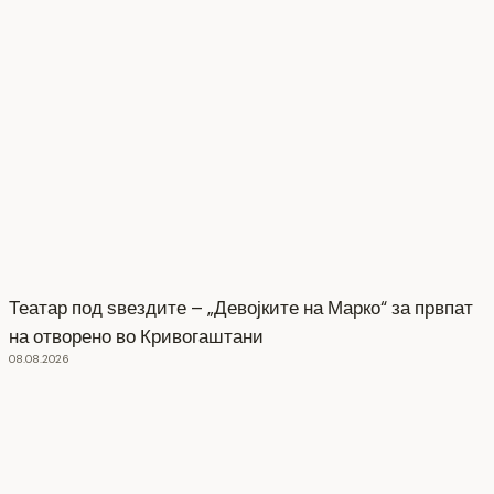
Театар под ѕвездите – „Девојките на Марко“ за првпат
на отворено во Кривогаштани
08.08.2026