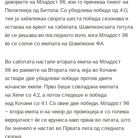
девојките на Младост 96, кои го пречекаа тимот на
k
Пелагонија од Битола. Со убедлива победа од 4:0,
тие ја забележаа својата шеста победа сезонава и
останаа на врвот на табелата. Шампионската титула
ќе се решава во последното коло, кога Младост 96
ќе се соочи со екипата на Шампиони ФА.
Во саботата настапи втората екипа на Младост
96 во рамките на Втората лига, која во Кочани
оствари две убедливи победи против двете
кочански екипи. Прво беше совладана екипата
на Хепи со 4:2, а потоа следеше и победа
над Кочани со 4:1. Со овие две победи, Младост 96
– втора екипа е на чекор до промоција и со голема
веројатност ќе се круниса како првак во лигата, што
би значело и настап во Првата лига од следната
сезона.