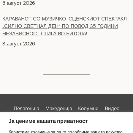
„СИЛНО СВЕТНАЛ ДЕН” ПО ПОВОД 35 ГОДИНИ
НЕЗАВИСНОСТ СТИГА ВО БИТОЛА!
8 август 2026
СЕ АСФАЛТИРААТ УШТЕ ДВЕ УЛИЦИ КАЈ
ЗДРАВСТВEНИОТ ДОМ
7 август 2026
Пелагонија
Македонија
Колумни
Видео
Емисии
Култура
Здравје
Занимливости
Ја цениме вашата приватност
Спорт
ИРИС
Користиме колачиња за да го подобриме вашето искуство