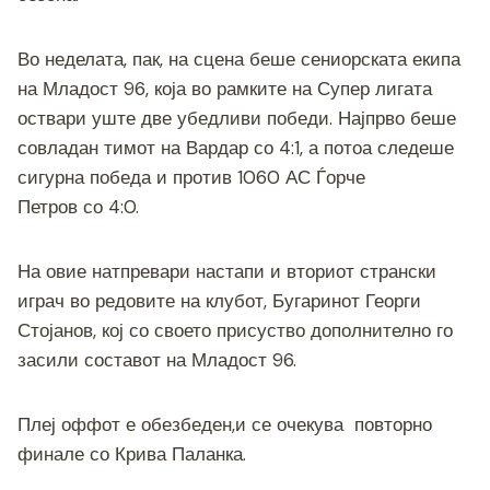
Во неделата, пак, на сцена беше сениорската екипа
на Младост 96, која во рамките на Супер лигата
оствари уште две убедливи победи. Најпрво беше
совладан тимот на Вардар со 4:1, а потоа следеше
сигурна победа и против 1060 АС Ѓорче
Петров со 4:0.
На овие натпревари настапи и вториот странски
играч во редовите на клубот, Бугаринот Георги
Стојанов, кој со своето присуство дополнително го
засили составот на Младост 96.
Плеј оффот е обезбеден,и се очекува повторно
финале со Крива Паланка.