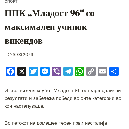
СПОРТ
ППК „Младост 96“ со
максимален учинок
викендов
16.03.2026
F
X
T
M
Vi
T
W
C
E
S
a
wi
e
b
el
h
o
m
h
c
tt
ss
er
e
at
p
ai
ar
И овој викенд клубот Младост 96 оствари одлични
e
er
e
gr
s
y
l
e
резултати и забележа победи во сите категории во
b
n
a
A
Li
кои настапуваше.
o
g
m
p
n
Во петокот на домашен терен први настапија
o
er
p
k