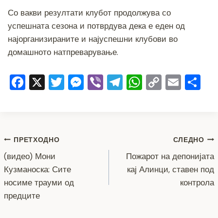
Со вакви резултати клубот продолжува со
успешната сезона и потврдува дека е еден од
најорганизираните и најуспешни клубови во
домашното натпреварување.
F
X
T
M
Vi
T
W
C
E
S
a
wi
e
b
el
h
o
m
h
c
tt
ss
er
e
at
p
ai
ar
e
er
e
gr
s
y
l
e
Навигација
b
n
a
A
Li
ПРЕТХОДНО
СЛЕДНО
o
g
m
p
n
(видео) Мони
Пожарот на депонијата
на
Кузманоска: Сите
кај Алинци, ставен под
o
er
p
k
напис
носиме трауми од
контрола
k
предците