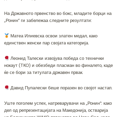
o
er
p
k
k
На Државното првенство во бокс, младите борци на
„Ронин“ ги забележаа следните резултати:
Матеа Илиевска освои златен медал, како
единствен женски пар својата категорија.
Леонид Талески извојува победа со технички
нокаут (TKO) и обезбеди пласман во финалето, каде
ќе се бори за титулата државен првак.
Давид Пупалески беше поразен во својот настап.
Уште поголем успех, натреварувачи на „Ронин“: како
дел од репрезентацијата на Македонија, остварија