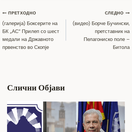
e
er
e
gr
s
y
l
e
Навигација
b
n
a
A
Li
ПРЕТХОДНО
СЛЕДНО
o
g
m
p
n
(галерија) Боксерите на
(видео) Борче Бучински,
на
БК „АС“ Прилеп со шест
претставник на
o
er
p
k
напис
медали на Државното
Пелагониско поле –
k
првенство во Скопје
Битола
Слични Објави