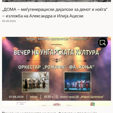
„ДОМА – меѓугенерациски дијалози за денот и ноќта“
– изложба на Александра и Илија Ацески
05.08.2026