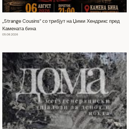
„Strange Cousins“ со трибјут на Џими Хендрикс пред
Камената бина
05.08.2026