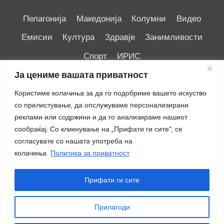
Пелагонија
Македонија
Колумни
Видео
Емисии
Култура
Здравје
Занимливости
Спорт
ИРИС
Ја цениме вашата приватност
Користиме колачиња за да го подобриме вашето искуство
со прелистување, да опслужуваме персонализирани
реклами или содржини и да го анализираме нашиот
Импресум
|
Маркетинг
сообраќај. Со кликнување на „Прифати ги сите“, се
согласувате со нашата употреба на
колачиња.
Политика за приватност
Прифати ги сите
Прилагоди
© 2018 - 2026 ОТВ