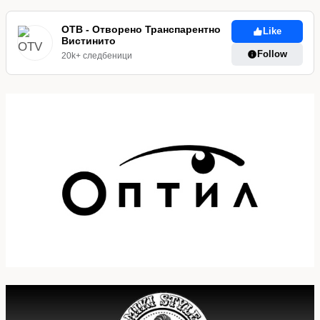
ОТВ - Отворено Транспарентно
Like
Вистинито
Follow
20k+ следбеници