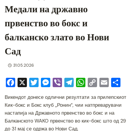
Медали на државно
првенство во бокс и
балканско злато во Нови
Сад
31.05.2026
F
X
T
M
Vi
T
W
C
E
S
a
wi
e
b
el
h
o
m
h
Викендот донесе одлични резултати за прилепскиот
c
tt
ss
er
e
at
p
ai
ar
Кик-бокс и Бокс клуб „Ронин“, чии натпреварувачи
e
er
e
gr
s
y
l
e
настапија на Државното првенство во бокс и на
b
n
a
A
Li
Балканското WAKO првенство во кик-бокс што од 29
o
g
m
p
n
до 31 мај се одржа во Нови Сад.