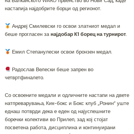
на Балканското WAKO првенство во Нови Сад, каде
настапија најдобрите борци од регионот.
Андреј Смилевски го освои златниот медал и
беше прогласен за
најдобар К1 борец на турнирот
.
Емил Степанулески освои бронзен медал.
Радослав Велески беше запрен во
четвртфиналето.
Со освоените медали и одличните настапи на двете
натпреварувања, Кик-бокс и Бокс клуб „Ронин“ уште
еднаш потврди дека е еден од најуспешните
боречки колективи во Прилеп, зад кој стојат
посветена работа, дисциплина и континуирани