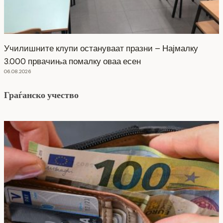
Училишните клупи остануваат празни – Најмалку
3.000 првачиња помалку оваа есен
06.08.2026
Граѓанско учество